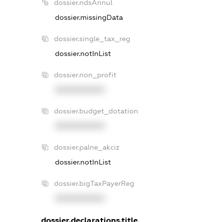
dossier.ndsAnnul
dossier.missingData
dossier.single_tax_reg
dossier.notInList
dossier.non_profit
XXXXXXXXXX
dossier.budget_dotation
XXXXXXXXXX
dossier.palne_akciz
dossier.notInList
dossier.bigTaxPayerReg
XXXXXXXXXX
dossier.declarations.title