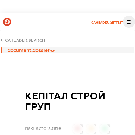
CAHEADER.GETTEST
CAHEADER.SEARCH
document.dossier
КЕПІТАЛ СТРОЙ
ГРУП
riskFactors.title
0
0
0