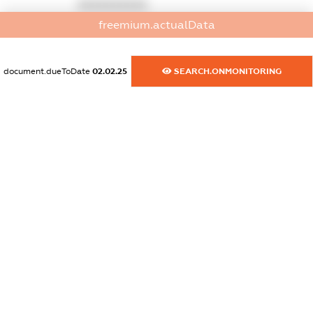
XXXXXXXXXX
freemium.actualData
dossier.commercial_info.activity
XXXXXXXXXX
document.dueToDate
02.02.25
SEARCH.ONMONITORING
freemium.exampleText_1
freemium.exampleText_2
freemium.anonymousPerSearch2
FREEMIUM.DETAILS
FREEMIUM.REGISTER