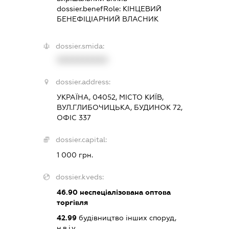
dossier.benefRole:
КІНЦЕВИЙ
БЕНЕФІЦІАРНИЙ ВЛАСНИК
dossier.smida:
XXXXXXXXXX
dossier.address:
УКРАЇНА, 04052, МІСТО КИЇВ,
ВУЛ.ГЛИБОЧИЦЬКА, БУДИНОК 72,
ОФІС 337
dossier.capital:
1 000 грн.
dossier.kveds:
46.90
неспеціалізована оптова
торгівля
42.99
будівництво інших споруд,
н.в.і.у.