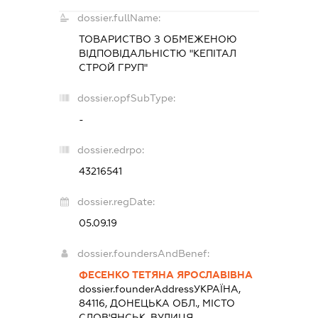
dossier.fullName:
ТОВАРИСТВО З ОБМЕЖЕНОЮ
ВІДПОВІДАЛЬНІСТЮ "КЕПІТАЛ
СТРОЙ ГРУП"
dossier.opfSubType:
-
dossier.edrpo:
43216541
dossier.regDate:
05.09.19
dossier.foundersAndBenef:
ФЕСЕНКО ТЕТЯНА ЯРОСЛАВІВНА
dossier.founderAddress
УКРАЇНА,
84116, ДОНЕЦЬКА ОБЛ., МІСТО
СЛОВ'ЯНСЬК, ВУЛИЦЯ