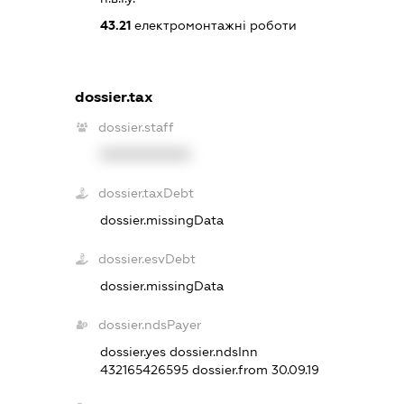
43.21
електромонтажні роботи
dossier.tax
dossier.staff
XXXXXXXXXX
dossier.taxDebt
dossier.missingData
dossier.esvDebt
dossier.missingData
dossier.ndsPayer
dossier.yes
dossier.ndsInn
432165426595
dossier.from 30.09.19