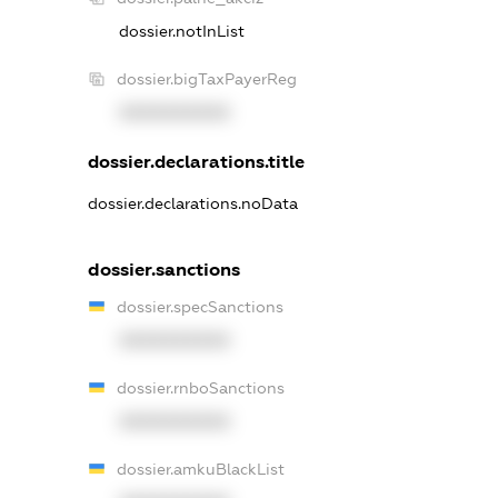
dossier.notInList
dossier.bigTaxPayerReg
XXXXXXXXXX
dossier.declarations.title
dossier.declarations.noData
dossier.sanctions
dossier.specSanctions
XXXXXXXXXX
dossier.rnboSanctions
XXXXXXXXXX
dossier.amkuBlackList