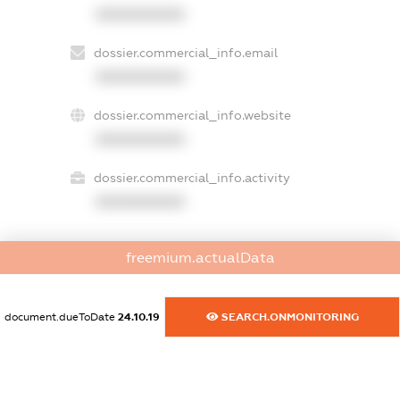
XXXXXXXXXX
dossier.commercial_info.email
XXXXXXXXXX
dossier.commercial_info.website
XXXXXXXXXX
dossier.commercial_info.activity
XXXXXXXXXX
freemium.actualData
freemium.exampleText_1
freemium.exampleText_2
freemium.anonymousPerSearch2
document.dueToDate
24.10.19
SEARCH.ONMONITORING
FREEMIUM.DETAILS
FREEMIUM.REGISTER