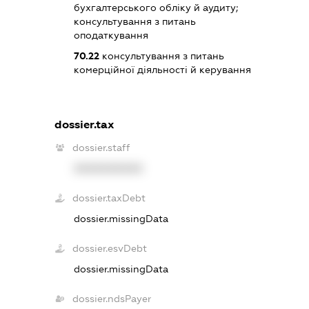
бухгалтерського обліку й аудиту;
консультування з питань
оподаткування
70.22
консультування з питань
комерційної діяльності й керування
dossier.tax
dossier.staff
XXXXXXXXXX
dossier.taxDebt
dossier.missingData
dossier.esvDebt
dossier.missingData
dossier.ndsPayer