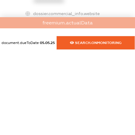
XXXXXXXXXX
dossier.commercial_info.website
XXXXXXXXXX
freemium.actualData
dossier.commercial_info.activity
XXXXXXXXXX
document.dueToDate
05.05.25
SEARCH.ONMONITORING
freemium.exampleText_1
freemium.exampleText_2
freemium.anonymousPerSearch2
FREEMIUM.DETAILS
FREEMIUM.REGISTER