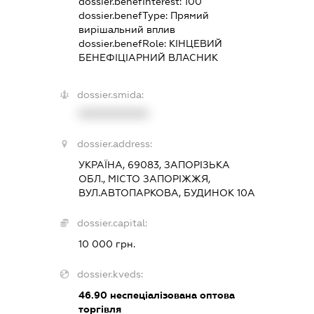
dossier.benefInterest:
100
dossier.benefType:
Прямий
вирішальний вплив
dossier.benefRole:
КІНЦЕВИЙ
БЕНЕФІЦІАРНИЙ ВЛАСНИК
dossier.smida:
XXXXXXXXXX
dossier.address:
УКРАЇНА, 69083, ЗАПОРІЗЬКА
ОБЛ., МІСТО ЗАПОРІЖЖЯ,
ВУЛ.АВТОПАРКОВА, БУДИНОК 10А
dossier.capital:
10 000 грн.
dossier.kveds:
46.90
неспеціалізована оптова
торгівля