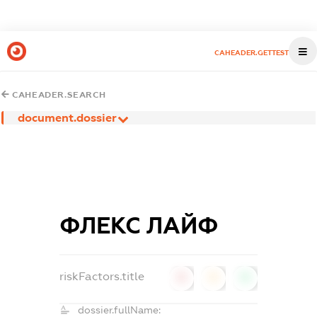
CAHEADER.GETTEST
CAHEADER.SEARCH
document.dossier
ФЛЕКС ЛАЙФ
riskFactors.title
0
0
0
dossier.fullName: