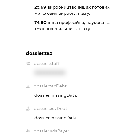
25.99
виробництво інших готових
металевих виробів, н.в.і.у.
74.90
інша професійна, наукова та
технічна діяльність, н.в.і.у.
dossier.tax
dossier.staff
XXXXXXXXXX
dossier.taxDebt
dossier.missingData
dossier.esvDebt
dossier.missingData
dossier.ndsPayer