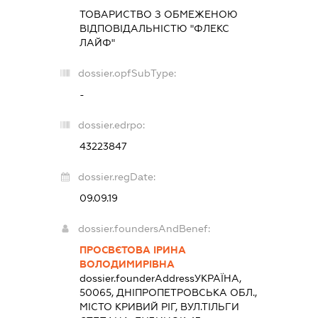
ТОВАРИСТВО З ОБМЕЖЕНОЮ
ВІДПОВІДАЛЬНІСТЮ "ФЛЕКС
ЛАЙФ"
dossier.opfSubType:
-
dossier.edrpo:
43223847
dossier.regDate:
09.09.19
dossier.foundersAndBenef:
ПРОСВЄТОВА ІРИНА
ВОЛОДИМИРІВНА
dossier.founderAddress
УКРАЇНА,
50065, ДНІПРОПЕТРОВСЬКА ОБЛ.,
МІСТО КРИВИЙ РІГ, ВУЛ.ТІЛЬГИ