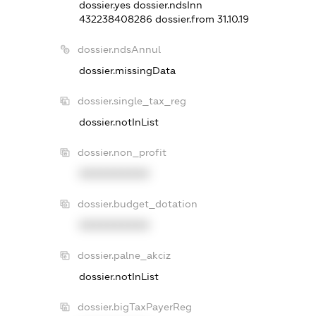
dossier.yes
dossier.ndsInn
432238408286
dossier.from 31.10.19
dossier.ndsAnnul
dossier.missingData
dossier.single_tax_reg
dossier.notInList
dossier.non_profit
XXXXXXXXXX
dossier.budget_dotation
XXXXXXXXXX
dossier.palne_akciz
dossier.notInList
dossier.bigTaxPayerReg