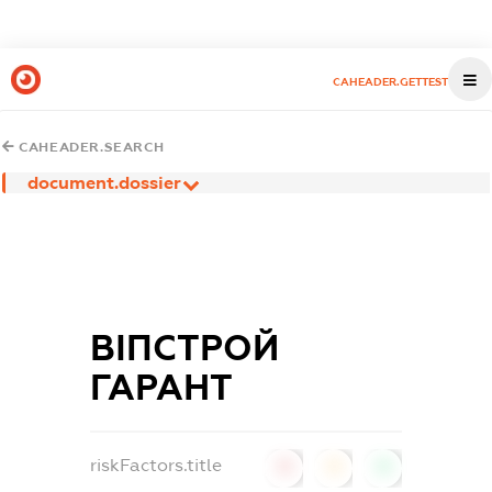
CAHEADER.GETTEST
CAHEADER.SEARCH
document.dossier
ВІПСТРОЙ
ГАРАНТ
riskFactors.title
0
0
0