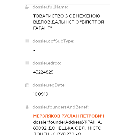
dossier.fullName:
ТОВАРИСТВО З ОБМЕЖЕНОЮ
ВІДПОВІДАЛЬНІСТЮ "ВІПСТРОЙ
ГАРАНТ"
dossier.opfSubType:
-
dossier.edrpo:
43224825
dossier.regDate:
10.09.19
dossier.foundersAndBenef:
МЕРЗЛЯКОВ РУСЛАН ПЕТРОВИЧ
dossier.founderAddress
УКРАЇНА,
83092, ДОНЕЦЬКА ОБЛ., МІСТО
ДОНЕЦЬК, ВУЛ.230 -ОЇ