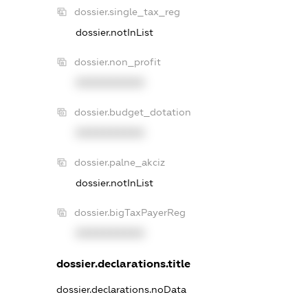
dossier.single_tax_reg
dossier.notInList
dossier.non_profit
XXXXXXXXXX
dossier.budget_dotation
XXXXXXXXXX
dossier.palne_akciz
dossier.notInList
dossier.bigTaxPayerReg
XXXXXXXXXX
dossier.declarations.title
dossier.declarations.noData