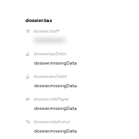
dossier.tax
dossier.staff
XXXXXXXXXX
dossier.taxDebt
dossier.missingData
dossier.esvDebt
dossier.missingData
dossier.ndsPayer
dossier.missingData
dossier.ndsAnnul
dossier.missingData