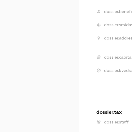
dossier.benefi
dossier.smida:
dossier.addres
dossier.capital
dossier.kveds:
dossier.tax
dossier.staff