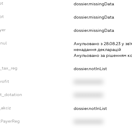
bt
dossier.missingData
bt
dossier.missingData
yer
dossier.missingData
nnul
Анульовано з 28.08.23 у зв'
ненадання декларацiй
Анульовано за рiшенням к
e_tax_reg
dossier.notInList
rofit
XXXXXXXXXX
et_dotation
XXXXXXXXXX
_akciz
dossier.notInList
axPayerReg
XXXXXXXXXX