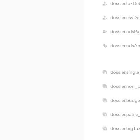
dossier.taxDe
dossier.esvDe
dossier.ndsPa
dossier.ndsA
dossier.singl
dossier.non_p
dossier.budg
dossier.palne
dossier.bigT