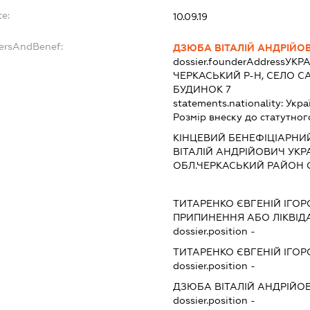
te:
10.09.19
dersAndBenef:
ДЗЮБА ВІТАЛІЙ АНДРІЙО
dossier.founderAddress
УКРА
ЧЕРКАСЬКИЙ Р-Н, СЕЛО С
БУДИНОК 7
statements.nationality:
Укра
Розмір внеску до статутног
КІНЦЕВИЙ БЕНЕФІЦІАРНИ
ВІТАЛІЙ АНДРІЙОВИЧ УКР
ОБЛ.ЧЕРКАСЬКИЙ РАЙОН С
ТИТАРЕНКО ЄВГЕНІЙ ІГО
ПРИПИНЕННЯ АБО ЛІКВІД
dossier.position -
ТИТАРЕНКО ЄВГЕНІЙ ІГО
dossier.position -
ДЗЮБА ВІТАЛІЙ АНДРІЙО
dossier.position -