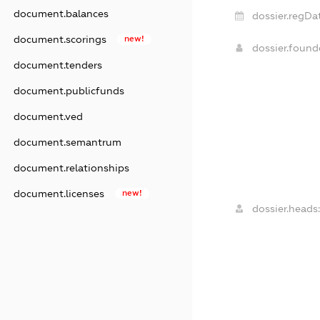
document.balances
dossier.regDa
document.scorings
new!
dossier.foun
document.tenders
document.publicfunds
document.ved
document.semantrum
document.relationships
document.licenses
new!
dossier.heads: