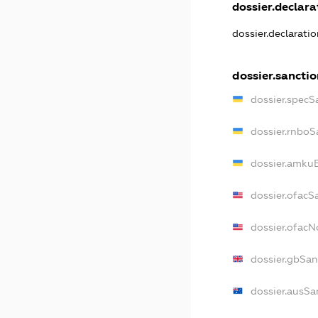
dossier.declarat
dossier.declarati
dossier.sanctio
dossier.specS
dossier.rnboS
dossier.amkuB
dossier.ofacS
dossier.ofac
dossier.gbSan
dossier.ausSa