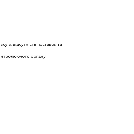
язку з:
вiдсутнiсть поставок та
онтролюючого органу.