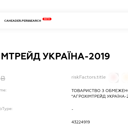
BETA
CAHEADER.PERSSEARCH
ІМТРЕЙД УКРАЇНА-2019
riskFactors.title
0
ame:
ТОВАРИСТВО З ОБМЕЖЕН
"АГРОХІМТРЕЙД УКРАЇНА-2
bType:
-
43224919