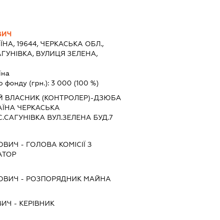
ВИЧ
ЇНА, 19644, ЧЕРКАСЬКА ОБЛ.,
АГУНІВКА, ВУЛИЦЯ ЗЕЛЕНА,
їна
о фонду (грн.):
3 000
(100 %)
Й ВЛАСНИК (КОНТРОЛЕР)-ДЗЮБА
АЇНА ЧЕРКАСЬКА
.САГУНІВКА ВУЛ.ЗЕЛЕНА БУД.7
РОВИЧ
-
ГОЛОВА КОМІСІЇ З
АТОР
РОВИЧ
-
РОЗПОРЯДНИК МАЙНА
ВИЧ
-
КЕРІВНИК