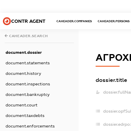
CONTR AGENT
CAHEADER.COMPANIES
CAHEADER.PERSONS
CAHEADER.SEARCH
document.dossier
АГРОХ
document.statements
document.history
dossier.title
document.inspections
dossier.fullN
document.bankruptcy
document.court
dossier.opfSu
document.taxdebts
dossier.edrpo:
document.enforcements