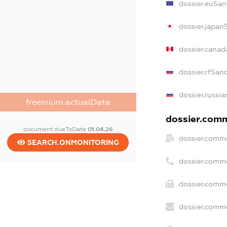
dossier.euSan
dossier.japan
dossier.canad
dossier.rfSan
dossier.russia
freemium.actualData
dossier.comme
document.dueToDate
01.04.26
dossier.comme
SEARCH.ONMONITORING
dossier.comm
dossier.comme
dossier.comme