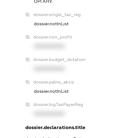
ОРГАНУ.
dossier.single_tax_reg
dossier.notInList
dossier.non_profit
XXXXXXXXXX
dossier.budget_dotation
XXXXXXXXXX
dossier.palne_akciz
dossier.notInList
dossier.bigTaxPayerReg
XXXXXXXXXX
dossier.declarations.title