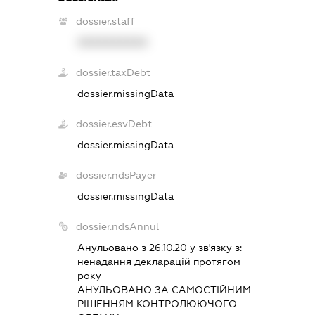
dossier.staff
XXXXXXXXXX
dossier.taxDebt
dossier.missingData
dossier.esvDebt
dossier.missingData
dossier.ndsPayer
dossier.missingData
dossier.ndsAnnul
Анульовано з 26.10.20 у зв'язку з:
ненадання декларацiй протягом
року
АНУЛЬОВАНО ЗА САМОСТIЙНИМ
РIШЕННЯМ КОНТРОЛЮЮЧОГО