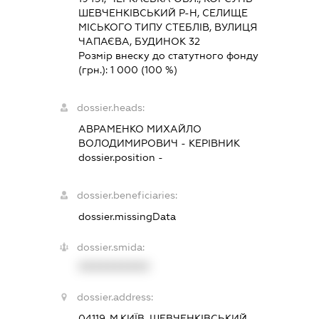
ШЕВЧЕНКІВСЬКИЙ Р-Н, СЕЛИЩЕ
МІСЬКОГО ТИПУ СТЕБЛІВ, ВУЛИЦЯ
ЧАПАЄВА, БУДИНОК 32
Розмір внеску до статутного фонду
(грн.):
1 000
(100 %)
dossier.heads:
АВРАМЕНКО МИХАЙЛО
ВОЛОДИМИРОВИЧ
-
КЕРІВНИК
dossier.position -
dossier.beneficiaries:
dossier.missingData
dossier.smida:
XXXXXXXXXX
dossier.address:
04119, М.КИЇВ, ШЕВЧЕНКІВСЬКИЙ,