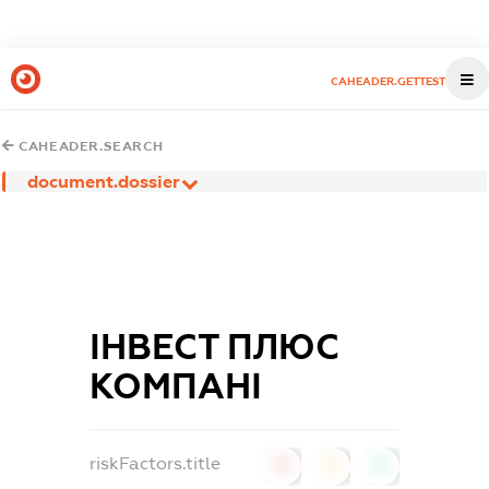
CAHEADER.GETTEST
CAHEADER.SEARCH
document.dossier
ІНВЕСТ ПЛЮС
КОМПАНІ
riskFactors.title
0
0
0