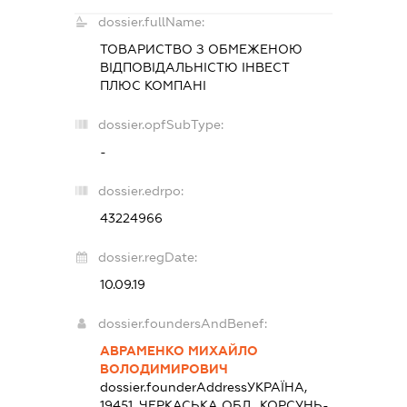
dossier.fullName:
ТОВАРИСТВО З ОБМЕЖЕНОЮ
ВІДПОВІДАЛЬНІСТЮ
ІНВЕСТ
ПЛЮС КОМПАНІ
dossier.opfSubType:
-
dossier.edrpo:
43224966
dossier.regDate:
10.09.19
dossier.foundersAndBenef:
АВРАМЕНКО МИХАЙЛО
ВОЛОДИМИРОВИЧ
dossier.founderAddress
УКРАЇНА,
19451, ЧЕРКАСЬКА ОБЛ., КОРСУНЬ-