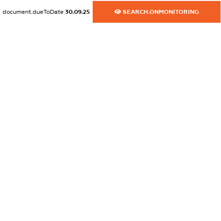
XXXXXXXXXX
document.dueToDate
30.09.25
SEARCH.ONMONITORING
dossier.commercial_info.email
XXXXXXXXXX
dossier.commercial_info.website
XXXXXXXXXX
dossier.commercial_info.activity
XXXXXXXXXX
freemium.exampleText_1
freemium.exampleText_2
freemium.anonymousPerSearch2
FREEMIUM.DETAILS
FREEMIUM.REGISTER