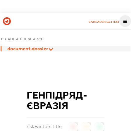
CAHEADER.GETTEST
CAHEADER.SEARCH
document.dossier
ГЕНПІДРЯД-
ЄВРАЗІЯ
riskFactors.title
0
0
0