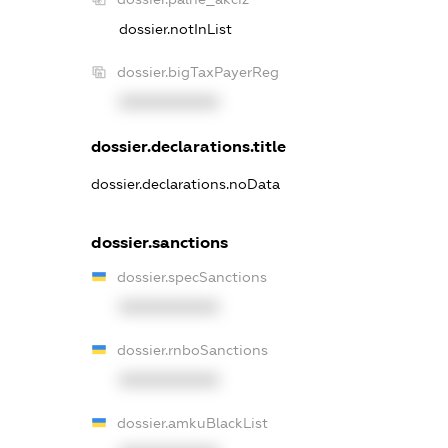
dossier.notInList
dossier.bigTaxPayerReg
XXXXXXXXXX
dossier.declarations.title
dossier.declarations.noData
dossier.sanctions
dossier.specSanctions
XXXXXXXXXX
dossier.rnboSanctions
XXXXXXXXXX
dossier.amkuBlackList