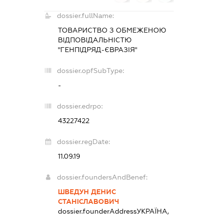
dossier.fullName:
ТОВАРИСТВО З ОБМЕЖЕНОЮ
ВІДПОВІДАЛЬНІСТЮ
"ГЕНПІДРЯД-ЄВРАЗІЯ"
dossier.opfSubType:
-
dossier.edrpo:
43227422
dossier.regDate:
11.09.19
dossier.foundersAndBenef:
ШВЕДУН ДЕНИС
СТАНІСЛАВОВИЧ
dossier.founderAddress
УКРАЇНА,