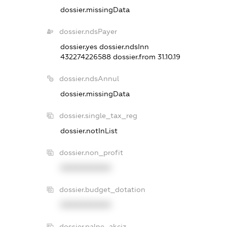
dossier.missingData
dossier.ndsPayer
dossier.yes
dossier.ndsInn
432274226588
dossier.from 31.10.19
dossier.ndsAnnul
dossier.missingData
dossier.single_tax_reg
dossier.notInList
dossier.non_profit
XXXXXXXXXX
dossier.budget_dotation
XXXXXXXXXX
dossier.palne_akciz