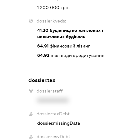
1 200 000 грн.
dossier.kveds:
41.20
будівництво житлових і
нежитлових будівель
64.91
фінансовий лізинг
64.92
інші види кредитування
dossier.tax
dossier.staff
XXXXXXXXXX
dossier.taxDebt
dossier.missingData
dossier.esvDebt