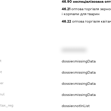
46.90
неспеціалізована опт
46.21
оптова торгівля зерн
і кормами для тварин
46.22
оптова торгівля квіта
XXXXXXXXXX
t
dossier.missingData
bt
dossier.missingData
er
dossier.missingData
nul
dossier.missingData
_tax_reg
dossier.notInList