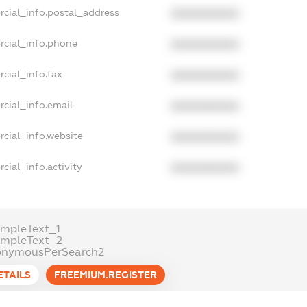
rcial_info.postal_address
XXXXXXXXXX
rcial_info.phone
XXXXXXXXXX
cial_info.fax
XXXXXXXXXX
cial_info.email
XXXXXXXXXX
cial_info.website
XXXXXXXXXX
cial_info.activity
XXXXXXXXXX
mpleText_1
ampleText_2
onymousPerSearch2
ETAILS
FREEMIUM.REGISTER