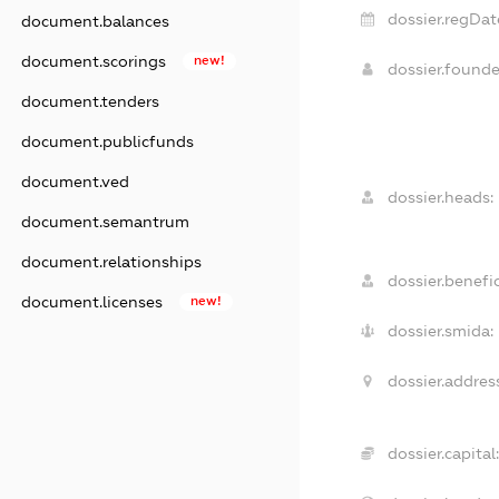
dossier.regDat
document.balances
document.scorings
new!
dossier.found
document.tenders
document.publicfunds
document.ved
dossier.heads:
document.semantrum
document.relationships
dossier.benefic
document.licenses
new!
dossier.smida:
dossier.addres
dossier.capital