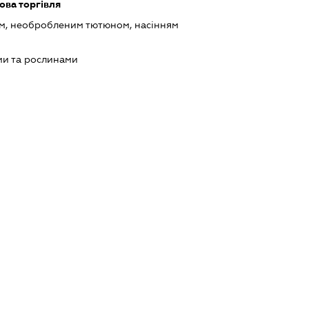
ова торгівля
ом, необробленим тютюном, насінням
ми та рослинами