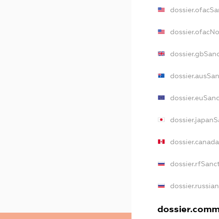
dossier.ofacSa
dossier.ofacN
dossier.gbSan
dossier.ausSa
dossier.euSan
dossier.japanS
dossier.canad
dossier.rfSanc
dossier.russia
dossier.comme