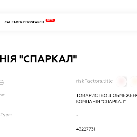
BETA
CAHEADER.PERSSEARCH
НІЯ "СПАРКАЛ"
riskFactors.title
0
0
me:
ТОВАРИСТВО З ОБМЕЖЕН
КОМПАНІЯ "СПАРКАЛ"
bType:
-
43227731