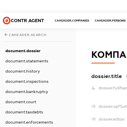
CONTR AGENT
CAHEADER.COMPANIES
CAHEADER.PERSONS
CAHEADER.SEARCH
document.dossier
КОМПА
document.statements
document.history
dossier.title
document.inspections
dossier.fullNa
document.bankruptcy
document.court
dossier.opfSu
document.taxdebts
dossier.edrpo:
document.enforcements