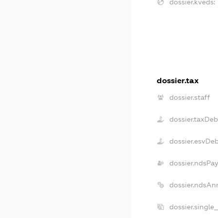
dossier.kveds:
dossier.tax
dossier.staff
dossier.taxDeb
dossier.esvDe
dossier.ndsPay
dossier.ndsAn
dossier.single