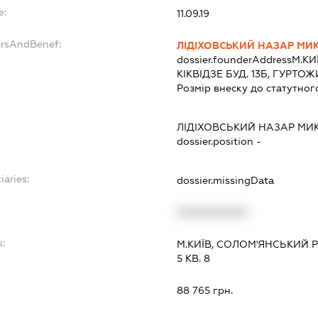
e:
11.09.19
ersAndBenef:
ЛІДІХОВСЬКИЙ НАЗАР М
dossier.founderAddress
М.КИ
КІКВІДЗЕ БУД. 13Б, ГУРТО
Розмір внеску до статутног
ЛІДІХОВСЬКИЙ НАЗАР М
dossier.position -
iaries:
dossier.missingData
XXXXXXXXXX
s:
М.КИЇВ, СОЛОМ'ЯНСЬКИЙ 
5 КВ. 8
:
88 765 грн.