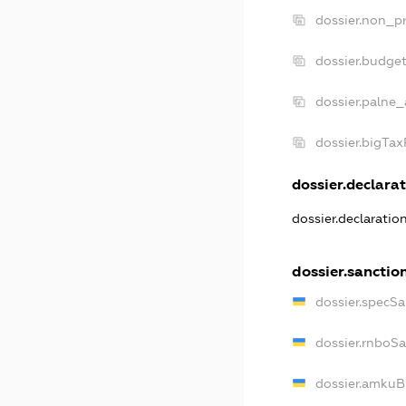
dossier.non_pr
dossier.budge
dossier.palne_
dossier.bigTa
dossier.declarat
dossier.declarati
dossier.sanctio
dossier.specS
dossier.rnboS
dossier.amkuB