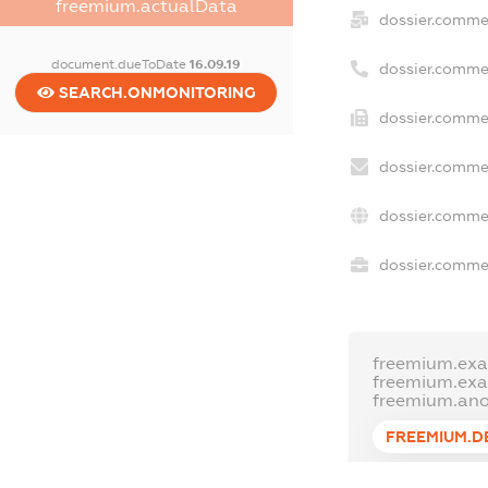
freemium.actualData
dossier.comme
document.dueToDate
16.09.19
dossier.comme
SEARCH.ONMONITORING
dossier.commer
dossier.commer
dossier.commer
dossier.commer
freemium.exa
freemium.ex
freemium.an
FREEMIUM.D