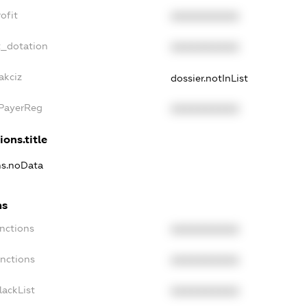
ofit
XXXXXXXXXX
t_dotation
XXXXXXXXXX
akciz
dossier.notInList
xPayerReg
XXXXXXXXXX
ions.title
ons.noData
ns
anctions
XXXXXXXXXX
anctions
XXXXXXXXXX
lackList
XXXXXXXXXX