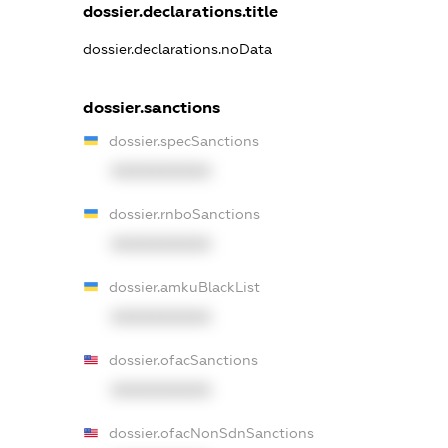
dossier.declarations.title
dossier.declarations.noData
dossier.sanctions
dossier.specSanctions
XXXXXXXXXX
dossier.rnboSanctions
XXXXXXXXXX
dossier.amkuBlackList
XXXXXXXXXX
dossier.ofacSanctions
XXXXXXXXXX
dossier.ofacNonSdnSanctions