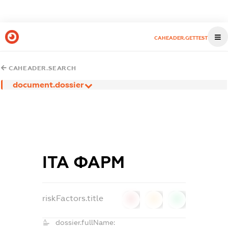
CAHEADER.GETTEST
CAHEADER.SEARCH
document.dossier
ІТА ФАРМ
riskFactors.title
0
0
0
dossier.fullName: