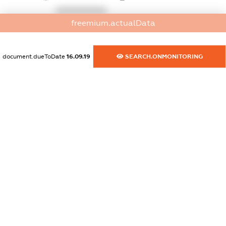
XXXXXXXXXX
freemium.actualData
dossier.commercial_info.activity
XXXXXXXXXX
document.dueToDate
16.09.19
SEARCH.ONMONITORING
freemium.exampleText_1
freemium.exampleText_2
freemium.anonymousPerSearch2
FREEMIUM.DETAILS
FREEMIUM.REGISTER