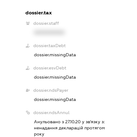
dossier.tax
dossier.staff
XXXXXXXXXX
dossier.taxDebt
dossier.missingData
dossier.esvDebt
dossier.missingData
dossier.ndsPayer
dossier.missingData
dossier.ndsAnnul
Анульовано з 27.10.20 у зв'язку з:
ненадання декларацiй протягом
року