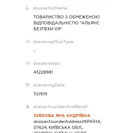
dossier.fullName:
ТОВАРИСТВО З ОБМЕЖЕНОЮ
ВІДПОВІДАЛЬНІСТЮ "АЛЬЯНС
БЕЗПЕКИ 09"
dossier.opfSubType:
-
dossier.edrpo:
43228981
dossier.regDate:
11.09.19
dossier.foundersAndBenef:
ЗУБКОВА ЯНА АНДРІЇВНА
dossier.founderAddress
УКРАЇНА,
07624, КИЇВСЬКА ОБЛ.,