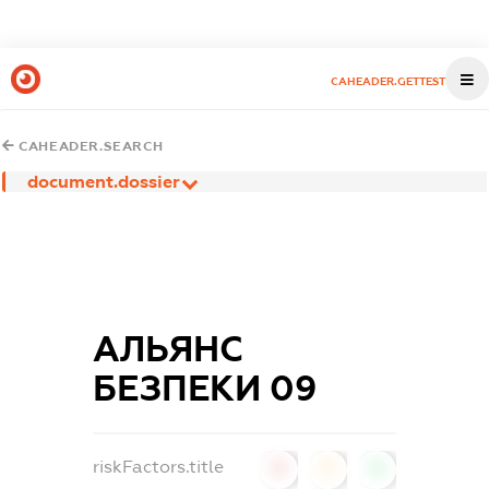
CAHEADER.GETTEST
CAHEADER.SEARCH
document.dossier
АЛЬЯНС
БЕЗПЕКИ 09
riskFactors.title
0
0
0