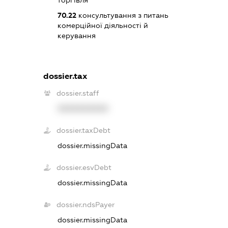
70.22
консультування з питань
комерційної діяльності й
керування
dossier.tax
dossier.staff
XXXXXXXXXX
dossier.taxDebt
dossier.missingData
dossier.esvDebt
dossier.missingData
dossier.ndsPayer
dossier.missingData