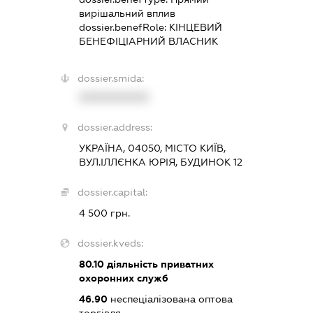
вирішальний вплив
dossier.benefRole:
КІНЦЕВИЙ
БЕНЕФІЦІАРНИЙ ВЛАСНИК
dossier.smida:
XXXXXXXXXX
dossier.address:
УКРАЇНА, 04050, МІСТО КИЇВ,
ВУЛ.ІЛЛЄНКА ЮРІЯ, БУДИНОК 12
dossier.capital:
4 500 грн.
dossier.kveds:
80.10
діяльність приватних
охоронних служб
46.90
неспеціалізована оптова
торгівля