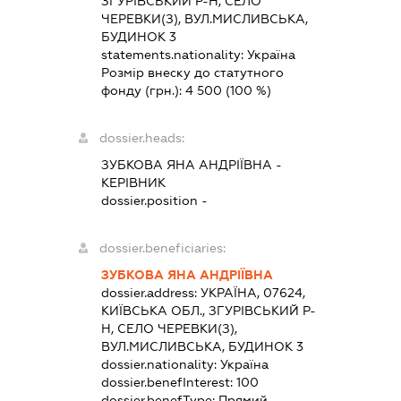
ЗГУРІВСЬКИЙ Р-Н, СЕЛО
ЧЕРЕВКИ(З), ВУЛ.МИСЛИВСЬКА,
БУДИНОК 3
statements.nationality:
Україна
Розмір внеску до статутного
фонду (грн.):
4 500
(100 %)
dossier.heads:
ЗУБКОВА ЯНА АНДРІЇВНА
-
КЕРІВНИК
dossier.position -
dossier.beneficiaries:
ЗУБКОВА ЯНА АНДРІЇВНА
dossier.address:
УКРАЇНА, 07624,
КИЇВСЬКА ОБЛ., ЗГУРІВСЬКИЙ Р-
Н, СЕЛО ЧЕРЕВКИ(З),
ВУЛ.МИСЛИВСЬКА, БУДИНОК 3
dossier.nationality:
Україна
dossier.benefInterest:
100
dossier.benefType:
Прямий