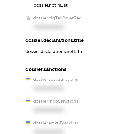
dossier.notInList
dossier.bigTaxPayerReg
XXXXXXXXXX
dossier.declarations.title
dossier.declarations.noData
dossier.sanctions
dossier.specSanctions
XXXXXXXXXX
dossier.rnboSanctions
XXXXXXXXXX
dossier.amkuBlackList
XXXXXXXXXX