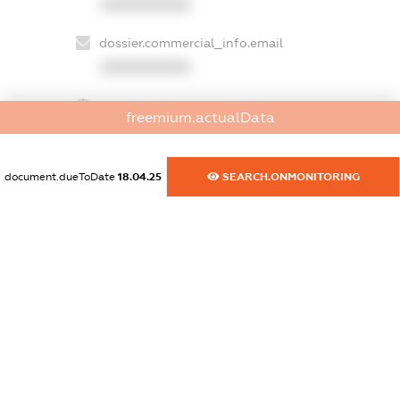
XXXXXXXXXX
dossier.commercial_info.email
XXXXXXXXXX
dossier.commercial_info.website
freemium.actualData
XXXXXXXXXX
dossier.commercial_info.activity
document.dueToDate
18.04.25
SEARCH.ONMONITORING
XXXXXXXXXX
freemium.exampleText_1
freemium.exampleText_2
freemium.anonymousPerSearch2
FREEMIUM.DETAILS
FREEMIUM.REGISTER