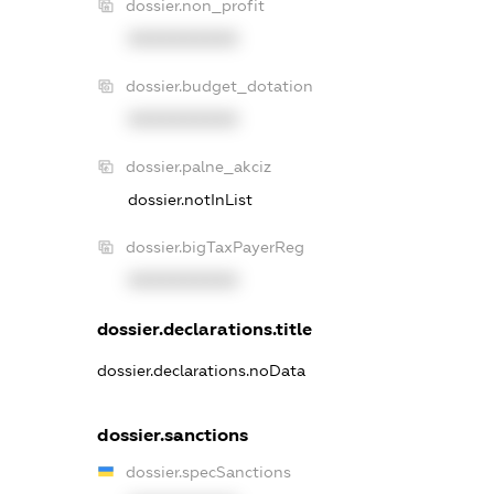
dossier.non_profit
XXXXXXXXXX
dossier.budget_dotation
XXXXXXXXXX
dossier.palne_akciz
dossier.notInList
dossier.bigTaxPayerReg
XXXXXXXXXX
dossier.declarations.title
dossier.declarations.noData
dossier.sanctions
dossier.specSanctions