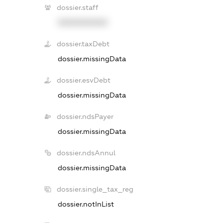
dossier.staff
XXXXXXXXXX
dossier.taxDebt
dossier.missingData
dossier.esvDebt
dossier.missingData
dossier.ndsPayer
dossier.missingData
dossier.ndsAnnul
dossier.missingData
dossier.single_tax_reg
dossier.notInList