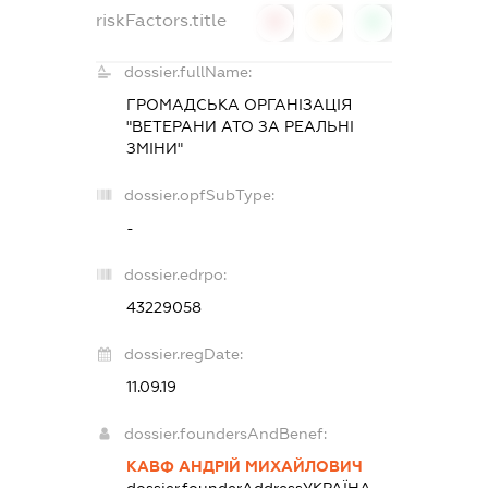
riskFactors.title
0
0
0
dossier.fullName:
ГРОМАДСЬКА ОРГАНІЗАЦІЯ
"ВЕТЕРАНИ АТО ЗА РЕАЛЬНІ
ЗМІНИ"
dossier.opfSubType:
-
dossier.edrpo:
43229058
dossier.regDate:
11.09.19
dossier.foundersAndBenef:
КАВФ АНДРІЙ МИХАЙЛОВИЧ