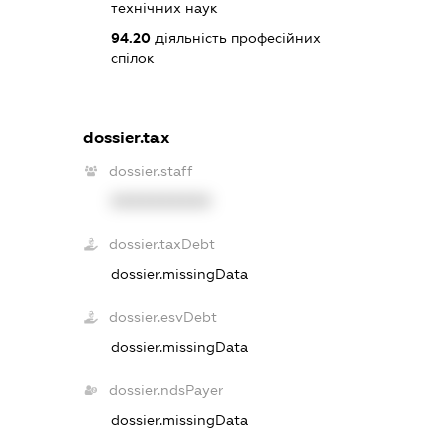
технічних наук
94.20
діяльність професійних
спілок
dossier.tax
dossier.staff
XXXXXXXXXX
dossier.taxDebt
dossier.missingData
dossier.esvDebt
dossier.missingData
dossier.ndsPayer
dossier.missingData