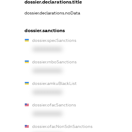
dossier.declarations.title
dossier.declarations.noData
dossier.sanctions
dossier.specSanctions
XXXXXXXXXX
dossier.rnboSanctions
XXXXXXXXXX
dossier.amkuBlackList
XXXXXXXXXX
dossier.ofacSanctions
XXXXXXXXXX
dossier.ofacNonSdnSanctions