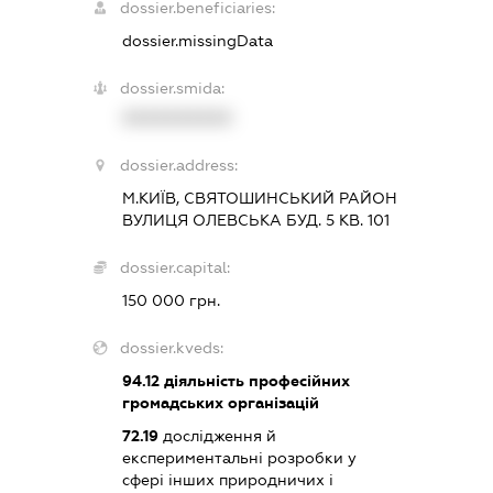
dossier.beneficiaries:
dossier.missingData
dossier.smida:
XXXXXXXXXX
dossier.address:
М.КИЇВ, СВЯТОШИНСЬКИЙ РАЙОН
ВУЛИЦЯ ОЛЕВСЬКА БУД. 5 КВ. 101
dossier.capital:
150 000 грн.
dossier.kveds:
94.12
діяльність професійних
громадських організацій
72.19
дослідження й
експериментальні розробки у
сфері інших природничих і