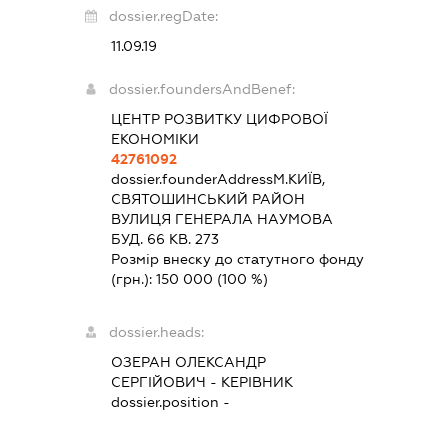
dossier.regDate:
11.09.19
dossier.foundersAndBenef:
ЦЕНТР РОЗВИТКУ ЦИФРОВОЇ
ЕКОНОМІКИ
42761092
dossier.founderAddress
М.КИЇВ,
СВЯТОШИНСЬКИЙ РАЙОН
ВУЛИЦЯ ГЕНЕРАЛА НАУМОВА
БУД. 66 КВ. 273
Розмір внеску до статутного фонду
(грн.):
150 000
(100 %)
dossier.heads:
ОЗЕРАН ОЛЕКСАНДР
СЕРГІЙОВИЧ
-
КЕРІВНИК
dossier.position -