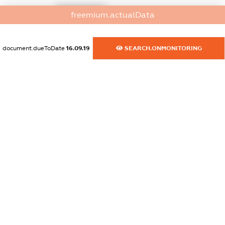
XXXXXXXXXX
freemium.actualData
dossier.commercial_info.activity
XXXXXXXXXX
document.dueToDate
16.09.19
SEARCH.ONMONITORING
freemium.exampleText_1
freemium.exampleText_2
freemium.anonymousPerSearch2
FREEMIUM.DETAILS
FREEMIUM.REGISTER