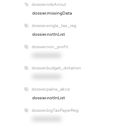
dossier.ndsAnnul
dossier.missingData
dossier.single_tax_reg
dossier.notInList
dossier.non_profit
XXXXXXXXXX
dossier.budget_dotation
XXXXXXXXXX
dossier.palne_akciz
dossier.notInList
dossier.bigTaxPayerReg
XXXXXXXXXX