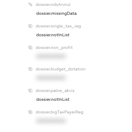
dossier.ndsAnnul
dossier.missingData
dossier.single_tax_reg
dossier.notInList
dossier.non_profit
XXXXXXXXXX
dossier.budget_dotation
XXXXXXXXXX
dossier.palne_akciz
dossier.notInList
dossier.bigTaxPayerReg
XXXXXXXXXX