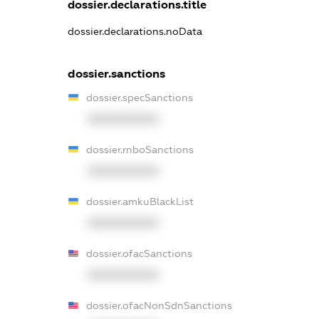
dossier.declarations.title
dossier.declarations.noData
dossier.sanctions
dossier.specSanctions
XXXXXXXXXX
dossier.rnboSanctions
XXXXXXXXXX
dossier.amkuBlackList
XXXXXXXXXX
dossier.ofacSanctions
XXXXXXXXXX
dossier.ofacNonSdnSanctions