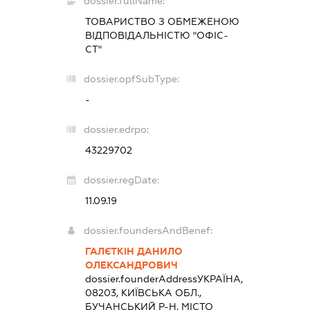
dossier.fullName:
ТОВАРИСТВО З ОБМЕЖЕНОЮ
ВІДПОВІДАЛЬНІСТЮ "ОФІС-
СТ"
dossier.opfSubType:
-
dossier.edrpo:
43229702
dossier.regDate:
11.09.19
dossier.foundersAndBenef:
ГАЛЄТКІН ДАНИЛО
ОЛЕКСАНДРОВИЧ
dossier.founderAddress
УКРАЇНА,
08203, КИЇВСЬКА ОБЛ.,
БУЧАНСЬКИЙ Р-Н, МІСТО