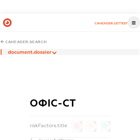
CAHEADER.GETTEST
CAHEADER.SEARCH
document.dossier
ОФІС-СТ
riskFactors.title
0
0
0