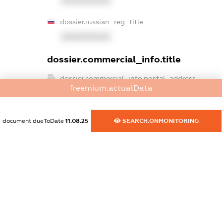
XXXXXXXXXX
dossier.russian_reg_title
XXXXXXXXXX
dossier.commercial_info.title
dossier.commercial_info.postal_address
freemium.actualData
XXXXXXXXXX
dossier.commercial_info.phone
document.dueToDate
11.08.25
SEARCH.ONMONITORING
XXXXXXXXXX
dossier.commercial_info.fax
XXXXXXXXXX
dossier.commercial_info.email
XXXXXXXXXX
dossier.commercial_info.website