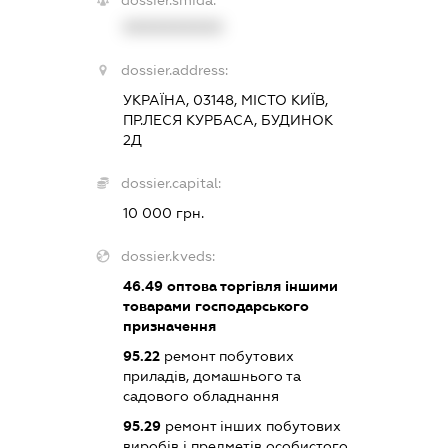
XXXXXXXXXX
dossier.address:
УКРАЇНА, 03148, МІСТО КИЇВ,
ПР.ЛЕСЯ КУРБАСА, БУДИНОК
2Д
dossier.capital:
10 000 грн.
dossier.kveds:
46.49
оптова торгівля іншими
товарами господарського
призначення
95.22
ремонт побутових
приладів, домашнього та
садового обладнання
95.29
ремонт інших побутових
виробів і предметів особистого