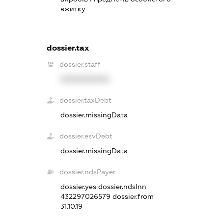
вжитку
dossier.tax
dossier.staff
XXXXXXXXXX
dossier.taxDebt
dossier.missingData
dossier.esvDebt
dossier.missingData
dossier.ndsPayer
dossier.yes
dossier.ndsInn
432297026579
dossier.from
31.10.19