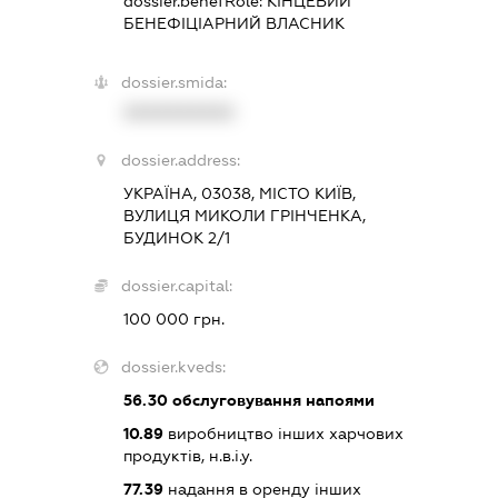
dossier.benefRole:
КІНЦЕВИЙ
БЕНЕФІЦІАРНИЙ ВЛАСНИК
dossier.smida:
XXXXXXXXXX
dossier.address:
УКРАЇНА, 03038, МІСТО КИЇВ,
ВУЛИЦЯ МИКОЛИ ГРІНЧЕНКА,
БУДИНОК 2/1
dossier.capital:
100 000 грн.
dossier.kveds:
56.30
обслуговування напоями
10.89
виробництво інших харчових
продуктів, н.в.і.у.
77.39
надання в оренду інших