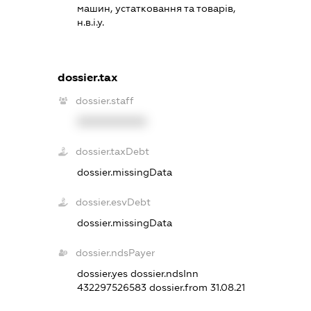
машин, устатковання та товарів,
н.в.і.у.
dossier.tax
dossier.staff
XXXXXXXXXX
dossier.taxDebt
dossier.missingData
dossier.esvDebt
dossier.missingData
dossier.ndsPayer
dossier.yes
dossier.ndsInn
432297526583
dossier.from 31.08.21