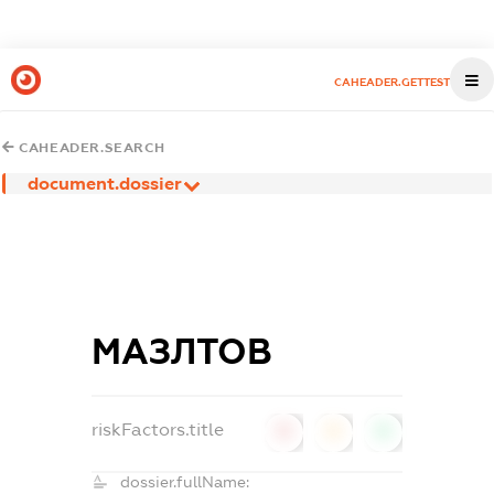
CAHEADER.GETTEST
CAHEADER.SEARCH
document.dossier
МАЗЛТОВ
riskFactors.title
0
0
0
dossier.fullName: