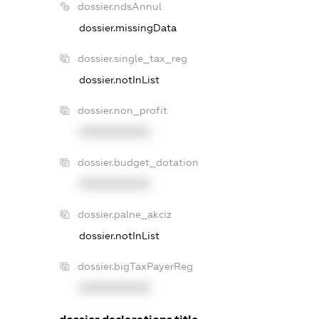
dossier.ndsAnnul
dossier.missingData
dossier.single_tax_reg
dossier.notInList
dossier.non_profit
XXXXXXXXXX
dossier.budget_dotation
XXXXXXXXXX
dossier.palne_akciz
dossier.notInList
dossier.bigTaxPayerReg
XXXXXXXXXX