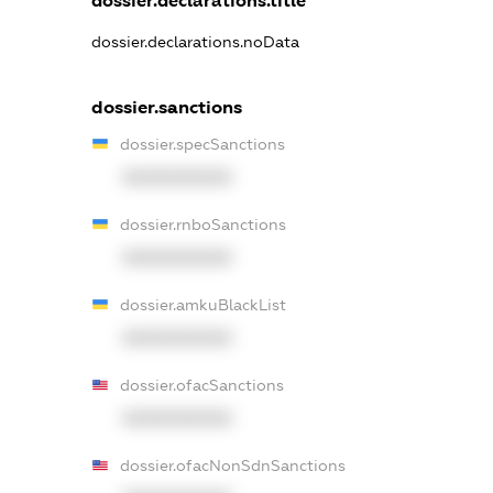
dossier.declarations.title
dossier.declarations.noData
dossier.sanctions
dossier.specSanctions
XXXXXXXXXX
dossier.rnboSanctions
XXXXXXXXXX
dossier.amkuBlackList
XXXXXXXXXX
dossier.ofacSanctions
XXXXXXXXXX
dossier.ofacNonSdnSanctions