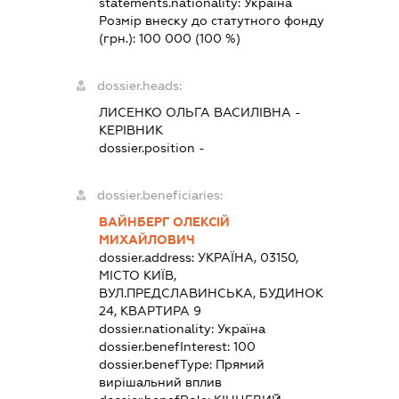
statements.nationality:
Україна
Розмір внеску до статутного фонду
(грн.):
100 000
(100 %)
dossier.heads:
ЛИСЕНКО ОЛЬГА ВАСИЛІВНА
-
КЕРІВНИК
dossier.position -
dossier.beneficiaries:
ВАЙНБЕРГ ОЛЕКСІЙ
МИХАЙЛОВИЧ
dossier.address:
УКРАЇНА, 03150,
МІСТО КИЇВ,
ВУЛ.ПРЕДСЛАВИНСЬКА, БУДИНОК
24, КВАРТИРА 9
dossier.nationality:
Україна
dossier.benefInterest:
100
dossier.benefType:
Прямий
вирішальний вплив