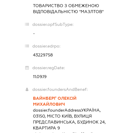
ТОВАРИСТВО З ОБМЕЖЕНОЮ
ВІДПОВІДАЛЬНІСТЮ "МАЗЛТОВ"
dossier.opfSubType:
-
dossier.edrpo:
43229758
dossier.regDate:
11.09.19
dossier.foundersAndBenef:
ВАЙНБЕРГ ОЛЕКСІЙ
МИХАЙЛОВИЧ
dossier.founderAddress
УКРАЇНА,
03150, МІСТО КИЇВ, ВУЛИЦЯ
ПРЕДСЛАВИНСЬКА, БУДИНОК 24,
КВАРТИРА 9