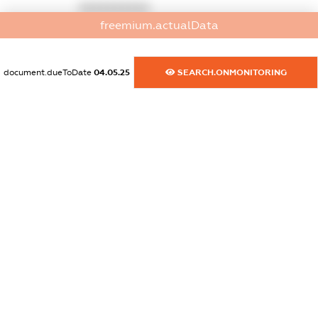
XXXXXXXXXX
freemium.actualData
dossier.commercial_info.activity
XXXXXXXXXX
document.dueToDate
04.05.25
SEARCH.ONMONITORING
freemium.exampleText_1
freemium.exampleText_2
freemium.anonymousPerSearch2
FREEMIUM.DETAILS
FREEMIUM.REGISTER