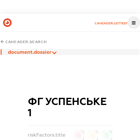
CAHEADER.GETTEST
CAHEADER.SEARCH
document.dossier
ФГ УСПЕНСЬКЕ
1
riskFactors.title
0
0
0