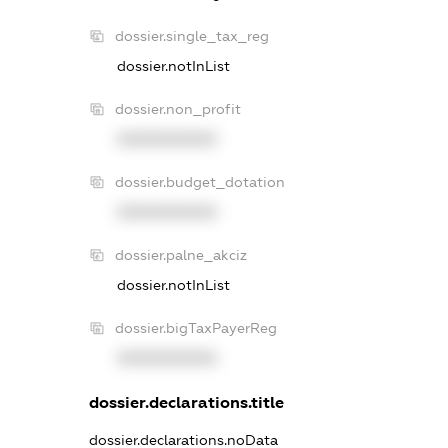
dossier.single_tax_reg
dossier.notInList
dossier.non_profit
XXXXXXXXXX
dossier.budget_dotation
XXXXXXXXXX
dossier.palne_akciz
dossier.notInList
dossier.bigTaxPayerReg
XXXXXXXXXX
dossier.declarations.title
dossier.declarations.noData