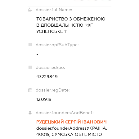
dossier.fullName:
ТОВАРИСТВО З ОБМЕЖЕНОЮ
ВІДПОВІДАЛЬНІСТЮ "ФГ
УСПЕНСЬКЕ 1"
dossier.opfSubType:
-
dossier.edrpo:
43229849
dossier.regDate:
12.09.19
dossier.foundersAndBenef:
РУДЕЦЬКИЙ СЕРГІЙ ІВАНОВИЧ
dossier.founderAddress
УКРАЇНА,
40019, СУМСЬКА ОБЛ., МІСТО