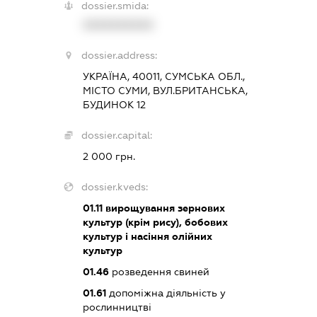
dossier.smida:
XXXXXXXXXX
dossier.address:
УКРАЇНА, 40011, СУМСЬКА ОБЛ.,
МІСТО СУМИ, ВУЛ.БРИТАНСЬКА,
БУДИНОК 12
dossier.capital:
2 000 грн.
dossier.kveds:
01.11
вирощування зернових
культур (крім рису), бобових
культур і насіння олійних
культур
01.46
розведення свиней
01.61
допоміжна діяльність у
рослинництві