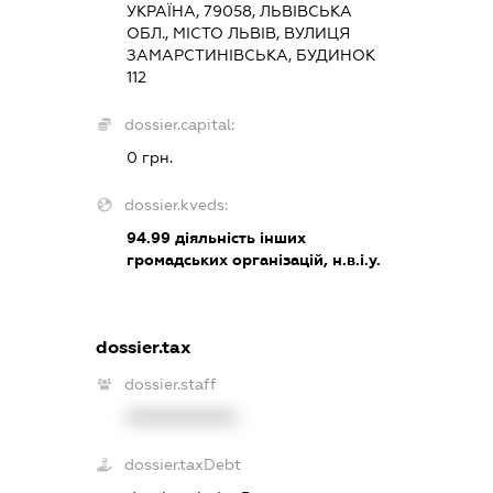
УКРАЇНА, 79058, ЛЬВІВСЬКА
ОБЛ., МІСТО ЛЬВІВ, ВУЛИЦЯ
ЗАМАРСТИНІВСЬКА, БУДИНОК
112
dossier.capital:
0 грн.
dossier.kveds:
94.99
діяльність інших
громадських організацій, н.в.і.у.
dossier.tax
dossier.staff
XXXXXXXXXX
dossier.taxDebt