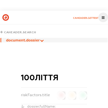
CAHEADER.GETTEST
CAHEADER.SEARCH
document.dossier
100ЛІТТЯ
riskFactors.title
0
0
0
dossier.fullName: