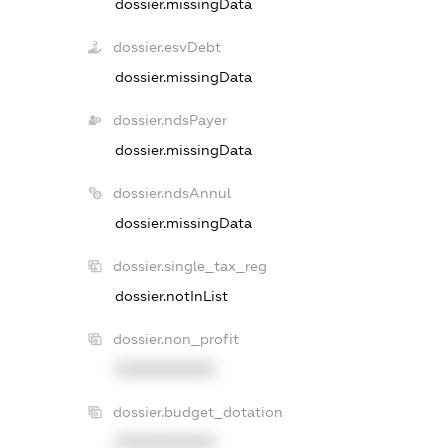
dossier.missingData
dossier.esvDebt
dossier.missingData
dossier.ndsPayer
dossier.missingData
dossier.ndsAnnul
dossier.missingData
dossier.single_tax_reg
dossier.notInList
dossier.non_profit
XXXXXXXXXX
dossier.budget_dotation
XXXXXXXXXX