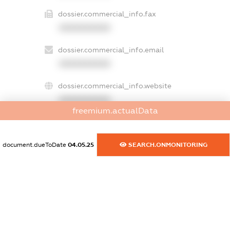
dossier.commercial_info.fax
XXXXXXXXXX
dossier.commercial_info.email
XXXXXXXXXX
dossier.commercial_info.website
XXXXXXXXXX
freemium.actualData
dossier.commercial_info.activity
XXXXXXXXXX
document.dueToDate
04.05.25
SEARCH.ONMONITORING
freemium.exampleText_1
freemium.exampleText_2
freemium.anonymousPerSearch2
FREEMIUM.DETAILS