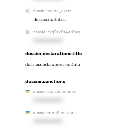
dossier.palne_akciz
dossier.notInList
dossier.bigTaxPayerReg
XXXXXXXXXX
dossier.declarations.title
dossier.declarations.noData
dossier.sanctions
dossier.specSanctions
XXXXXXXXXX
dossier.rnboSanctions
XXXXXXXXXX