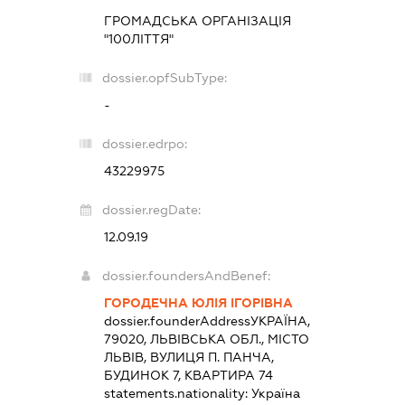
ГРОМАДСЬКА ОРГАНІЗАЦІЯ
"100ЛІТТЯ"
dossier.opfSubType:
-
dossier.edrpo:
43229975
dossier.regDate:
12.09.19
dossier.foundersAndBenef:
ГОРОДЕЧНА ЮЛІЯ ІГОРІВНА
dossier.founderAddress
УКРАЇНА,
79020, ЛЬВІВСЬКА ОБЛ., МІСТО
ЛЬВІВ, ВУЛИЦЯ П. ПАНЧА,
БУДИНОК 7, КВАРТИРА 74
statements.nationality:
Україна