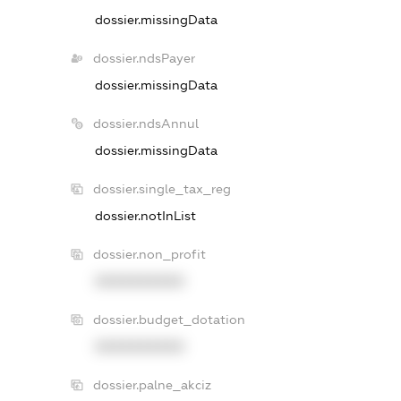
dossier.missingData
dossier.ndsPayer
dossier.missingData
dossier.ndsAnnul
dossier.missingData
dossier.single_tax_reg
dossier.notInList
dossier.non_profit
XXXXXXXXXX
dossier.budget_dotation
XXXXXXXXXX
dossier.palne_akciz