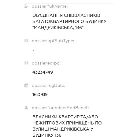
dossier.fullName:
ОБ'ЄДНАННЯ СПІВВЛАСНИКІВ
БАГАТОКВАРТИРНОГО БУДИНКУ
"МАНДРИКІВСЬКА, 136"
dossier.opfSubType:
-
dossier.edrpo:
43234749
dossier.regDate:
16.09.19
dossier.foundersAndBenef:
ВЛАСНИКИ КВАРТИР ТА/АБО
НЕЖИТЛОВИХ ПРИМІЩЕНЬ ПО
ВУЛИЦІ МАНДРИКІВСЬКА У
БУДИНКУ 136