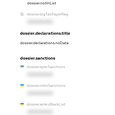
dossier.notInList
dossier.bigTaxPayerReg
XXXXXXXXXX
dossier.declarations.title
dossier.declarations.noData
dossier.sanctions
dossier.specSanctions
XXXXXXXXXX
dossier.rnboSanctions
XXXXXXXXXX
dossier.amkuBlackList
XXXXXXXXXX