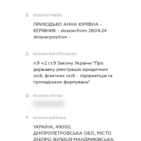
dossier.heads:
ПРИХОДЬКО АННА ЮРІЇВНА
-
КЕРІВНИК
- dossier.from 28.04.24
dossier.position -
dossier.beneficiaries:
п.9 ч.2 ст.9 Закону України "Про
державну реєстрацію юридичних
осіб, фізичних осіб - підприємців та
громадських формувань"
dossier.smida:
XXXXXXXXXX
dossier.address:
УКРАЇНА, 49000,
ДНІПРОПЕТРОВСЬКА ОБЛ., МІСТО
ДНІПРО, ВУЛИЦЯ МАНДРИКІВСЬКА,