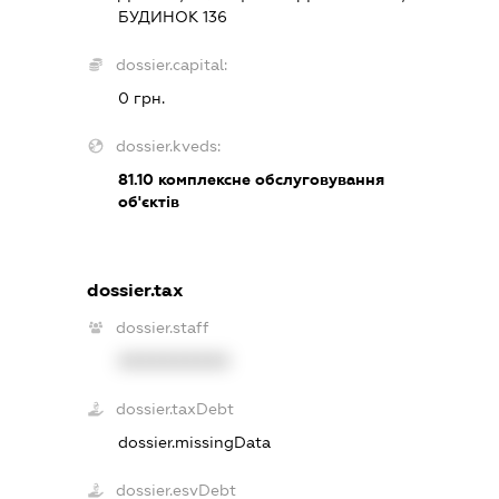
БУДИНОК 136
dossier.capital:
0 грн.
dossier.kveds:
81.10
комплексне обслуговування
об'єктів
dossier.tax
dossier.staff
XXXXXXXXXX
dossier.taxDebt
dossier.missingData
dossier.esvDebt