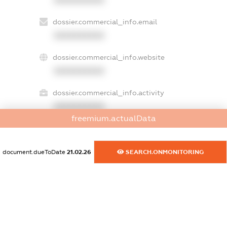
dossier.commercial_info.email
XXXXXXXXXX
dossier.commercial_info.website
XXXXXXXXXX
dossier.commercial_info.activity
XXXXXXXXXX
freemium.actualData
freemium.exampleText_1
document.dueToDate
21.02.26
SEARCH.ONMONITORING
freemium.exampleText_2
freemium.anonymousPerSearch2
FREEMIUM.DETAILS
FREEMIUM.REGISTER