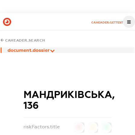
CAHEADER.GETTEST
CAHEADER.SEARCH
document.dossier
МАНДРИКІВСЬКА,
136
riskFactors.title
0
0
0