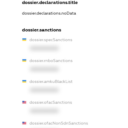
dossier.declarations.title
dossier.declarations.noData
dossier.sanctions
dossier.specSanctions
XXXXXXXXXX
dossier.rnboSanctions
XXXXXXXXXX
dossier.amkuBlackList
XXXXXXXXXX
dossier.ofacSanctions
XXXXXXXXXX
dossier.ofacNonSdnSanctions