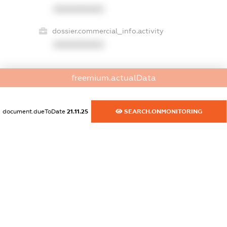
XXXXXXXXXX
dossier.commercial_info.activity
XXXXXXXXXX
freemium.actualData
freemium.exampleText_1
freemium.exampleText_2
freemium.anonymousPerSearch2
document.dueToDate
21.11.25
SEARCH.ONMONITORING
FREEMIUM.DETAILS
FREEMIUM.REGISTER