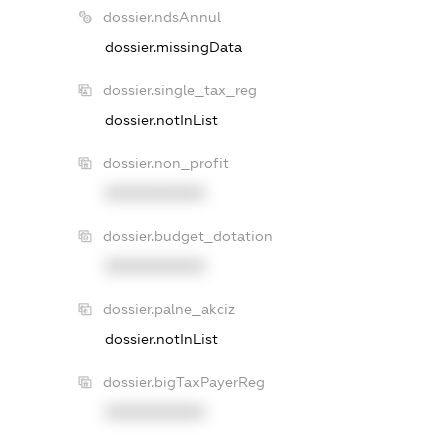
dossier.ndsAnnul
dossier.missingData
dossier.single_tax_reg
dossier.notInList
dossier.non_profit
XXXXXXXXXX
dossier.budget_dotation
XXXXXXXXXX
dossier.palne_akciz
dossier.notInList
dossier.bigTaxPayerReg
XXXXXXXXXX