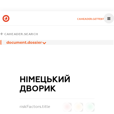
CAHEADER.GETTEST
CAHEADER.SEARCH
document.dossier
НІМЕЦЬКИЙ
ДВОРИК
riskFactors.title
0
0
0