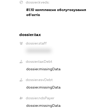
dossier.kveds:
81.10
комплексне обслуговування
об'єктів
dossier.tax
dossier.staff
XXXXXXXXXX
dossier.taxDebt
dossier.missingData
dossier.esvDebt
dossier.missingData
dossier.ndsPayer
dossier.missingData