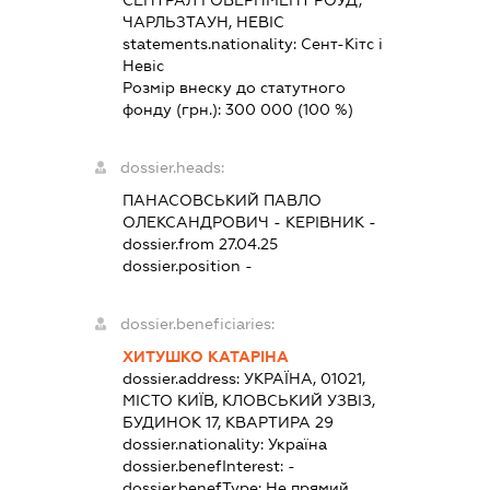
СЕНТРАЛ ГОВЕРНМЕНТ РОУД,
ЧАРЛЬЗТАУН, НЕВІС
statements.nationality:
Сент-Кітс і
Невіс
Розмір внеску до статутного
фонду (грн.):
300 000
(100 %)
dossier.heads:
ПАНАСОВСЬКИЙ ПАВЛО
ОЛЕКСАНДРОВИЧ
-
КЕРІВНИК
-
dossier.from 27.04.25
dossier.position -
dossier.beneficiaries:
ХИТУШКО КАТАРІНА
dossier.address:
УКРАЇНА, 01021,
МІСТО КИЇВ, КЛОВСЬКИЙ УЗВІЗ,
БУДИНОК 17, КВАРТИРА 29
dossier.nationality:
Україна
dossier.benefInterest:
-
dossier.benefType:
Не прямий