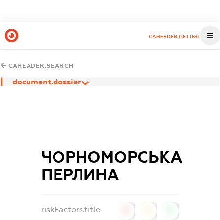
CAHEADER.GETTEST
CAHEADER.SEARCH
document.dossier
ЧОРНОМОРСЬКА
ПЕРЛИНА
riskFactors.title
0
0
0