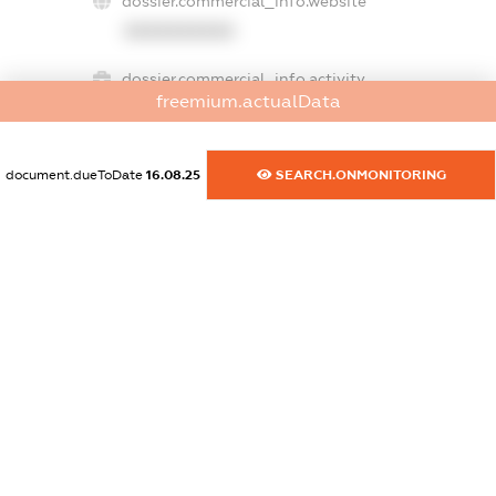
dossier.commercial_info.website
XXXXXXXXXX
dossier.commercial_info.activity
freemium.actualData
XXXXXXXXXX
document.dueToDate
16.08.25
SEARCH.ONMONITORING
freemium.exampleText_1
freemium.exampleText_2
freemium.anonymousPerSearch2
FREEMIUM.DETAILS
FREEMIUM.REGISTER