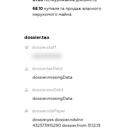
68.10
купівля та продаж власного
нерухомого майна
dossier.tax
dossier.staff
XXXXXXXXXX
dossier.taxDebt
dossier.missingData
dossier.esvDebt
dossier.missingData
dossier.ndsPayer
dossier.yes
dossier.ndsInn
432373915290
dossier.from 31.12.19