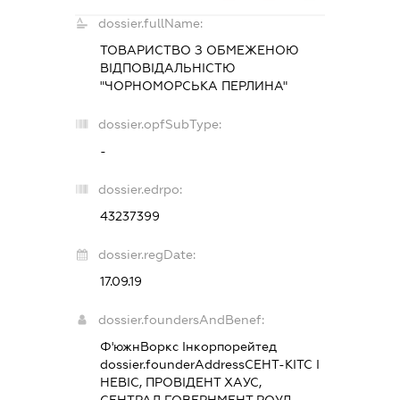
dossier.fullName:
ТОВАРИСТВО З ОБМЕЖЕНОЮ
ВІДПОВІДАЛЬНІСТЮ
"ЧОРНОМОРСЬКА ПЕРЛИНА"
dossier.opfSubType:
-
dossier.edrpo:
43237399
dossier.regDate:
17.09.19
dossier.foundersAndBenef:
Ф'южнВоркс Інкорпорейтед
dossier.founderAddress
СЕНТ-КІТС І
НЕВІС, ПРОВІДЕНТ ХАУС,