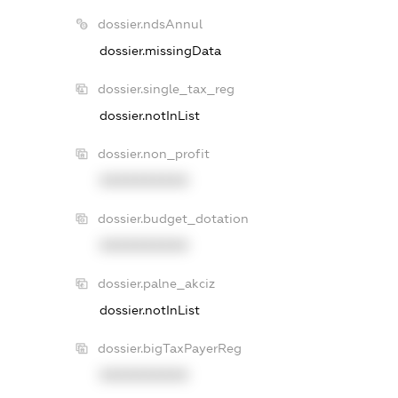
dossier.ndsAnnul
dossier.missingData
dossier.single_tax_reg
dossier.notInList
dossier.non_profit
XXXXXXXXXX
dossier.budget_dotation
XXXXXXXXXX
dossier.palne_akciz
dossier.notInList
dossier.bigTaxPayerReg
XXXXXXXXXX