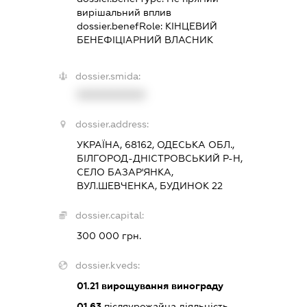
вирішальний вплив
dossier.benefRole:
КІНЦЕВИЙ
БЕНЕФІЦІАРНИЙ ВЛАСНИК
dossier.smida:
XXXXXXXXXX
dossier.address:
УКРАЇНА, 68162, ОДЕСЬКА ОБЛ.,
БІЛГОРОД-ДНІСТРОВСЬКИЙ Р-Н,
СЕЛО БАЗАР'ЯНКА,
ВУЛ.ШЕВЧЕНКА, БУДИНОК 22
dossier.capital:
300 000 грн.
dossier.kveds:
01.21
вирощування винограду
01.63
післяурожайна діяльність