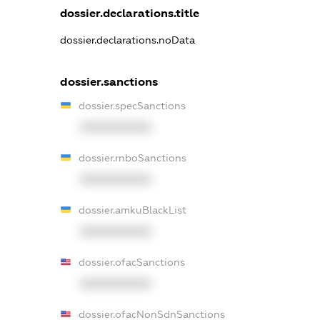
dossier.declarations.title
dossier.declarations.noData
dossier.sanctions
dossier.specSanctions
XXXXXXXXXX
dossier.rnboSanctions
XXXXXXXXXX
dossier.amkuBlackList
XXXXXXXXXX
dossier.ofacSanctions
XXXXXXXXXX
dossier.ofacNonSdnSanctions