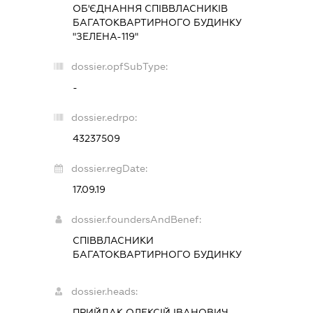
ОБ'ЄДНАННЯ СПІВВЛАСНИКІВ
БАГАТОКВАРТИРНОГО БУДИНКУ
"ЗЕЛЕНА-119"
dossier.opfSubType:
-
dossier.edrpo:
43237509
dossier.regDate:
17.09.19
dossier.foundersAndBenef:
СПІВВЛАСНИКИ
БАГАТОКВАРТИРНОГО БУДИНКУ
dossier.heads:
ПРИЙДАК ОЛЕКСІЙ ІВАНОВИЧ
-