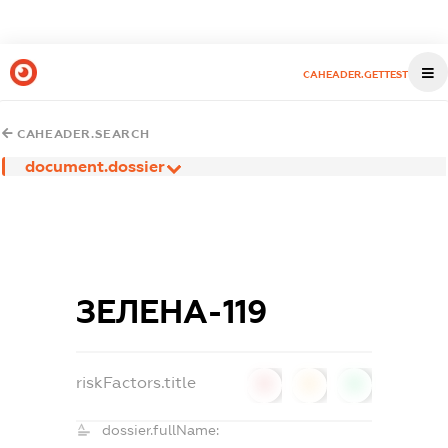
CAHEADER.GETTEST
CAHEADER.SEARCH
document.dossier
ЗЕЛЕНА-119
riskFactors.title
0
0
0
dossier.fullName: