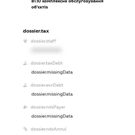
81.10
комплексне обслуговування
об'єктів
dossier.tax
dossier.staff
XXXXXXXXXX
dossier.taxDebt
dossier.missingData
dossier.esvDebt
dossier.missingData
dossier.ndsPayer
dossier.missingData
dossier.ndsAnnul