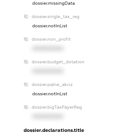
dossier.missingData
dossier.single_tax_reg
dossier.notInList
dossier.non_profit
XXXXXXXXXX
dossier.budget_dotation
XXXXXXXXXX
dossier.palne_akciz
dossier.notInList
dossier.bigTaxPayerReg
XXXXXXXXXX
dossier.declarations.title