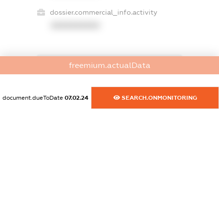
dossier.commercial_info.activity
XXXXXXXXXX
freemium.actualData
freemium.exampleText_1
freemium.exampleText_2
freemium.anonymousPerSearch2
document.dueToDate
07.02.24
SEARCH.ONMONITORING
FREEMIUM.DETAILS
FREEMIUM.REGISTER