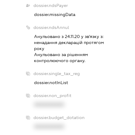
dossier.ndsPayer
dossier.missingData
dossier.ndsAnnul
Анульовано з 24.11.20 у зв'язку з:
ненадання декларацiй протягом
року
Анульовано за рiшенням
контролюючого органу.
dossier.single_tax_reg
dossier.notInList
dossier.non_profit
XXXXXXXXXX
dossier.budget_dotation
XXXXXXXXXX