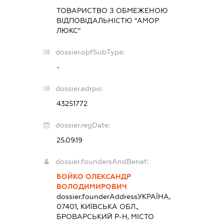
ТОВАРИСТВО З ОБМЕЖЕНОЮ
ВІДПОВІДАЛЬНІСТЮ "АМОР
ЛЮКС"
dossier.opfSubType:
-
dossier.edrpo:
43251772
dossier.regDate:
25.09.19
dossier.foundersAndBenef:
БОЙКО ОЛЕКСАНДР
ВОЛОДИМИРОВИЧ
dossier.founderAddress
УКРАЇНА,
07401, КИЇВСЬКА ОБЛ.,
БРОВАРСЬКИЙ Р-Н, МІСТО