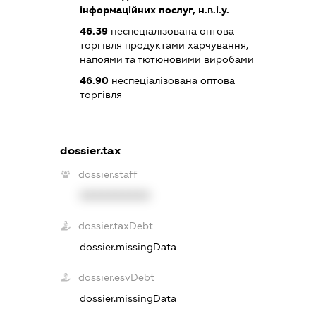
інформаційних послуг, н.в.і.у.
46.39
неспеціалізована оптова
торгівля продуктами харчування,
напоями та тютюновими виробами
46.90
неспеціалізована оптова
торгівля
dossier.tax
dossier.staff
XXXXXXXXXX
dossier.taxDebt
dossier.missingData
dossier.esvDebt
dossier.missingData