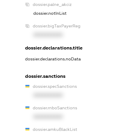
dossier.palne_akciz
dossier.notInList
dossier.bigTaxPayerReg
XXXXXXXXXX
dossier.declarations.title
dossier.declarations.noData
dossier.sanctions
dossier.specSanctions
XXXXXXXXXX
dossier.rnboSanctions
XXXXXXXXXX
dossier.amkuBlackList