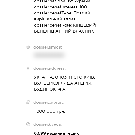
dossier.nationality:
Україна
dossier.benefInterest:
100
dossier.benefType:
Прямий
вирішальний вплив
dossier.benefRole:
КІНЦЕВИЙ
БЕНЕФІЦІАРНИЙ ВЛАСНИК
dossier.smida:
XXXXXXXXXX
dossier.address:
УКРАЇНА, 01103, МІСТО КИЇВ,
ВУЛ.ВЕРХОГЛЯДА АНДРІЯ,
БУДИНОК 14 А
dossier.capital:
1 300 000 грн.
dossier.kveds:
63.99
надання інших