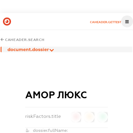
CAHEADER.GETTEST
CAHEADER.SEARCH
document.dossier
АМОР ЛЮКС
riskFactors.title
0
0
0
dossier.fullName: