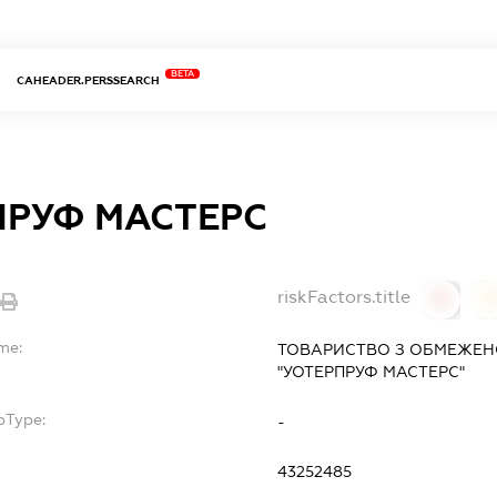
BETA
CAHEADER.PERSSEARCH
ПРУФ МАСТЕРС
riskFactors.title
0
me:
ТОВАРИСТВО З ОБМЕЖЕН
"УОТЕРПРУФ МАСТЕРС"
bType:
-
43252485