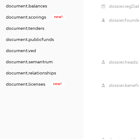
document.balances
dossier.regDat
document.scorings
new!
dossier.found
document.tenders
document.publicfunds
document.ved
document.semantrum
dossier.heads:
document.relationships
document.licenses
new!
dossier.benefic