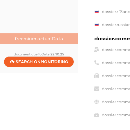
dossier.rfSanc
dossier.russia
dossier.comme
freemium.actualData
dossier.comme
document.dueToDate
22.10.25
SEARCH.ONMONITORING
dossier.comme
dossier.comme
dossier.comme
dossier.comme
dossier.commer