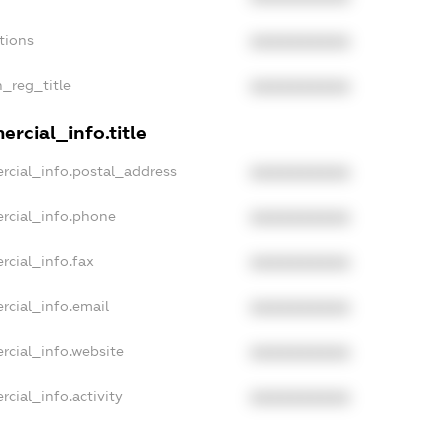
tions
XXXXXXXXXX
n_reg_title
XXXXXXXXXX
rcial_info.title
rcial_info.postal_address
XXXXXXXXXX
rcial_info.phone
XXXXXXXXXX
rcial_info.fax
XXXXXXXXXX
rcial_info.email
XXXXXXXXXX
rcial_info.website
XXXXXXXXXX
cial_info.activity
XXXXXXXXXX