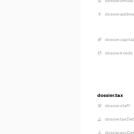
dossier.smida:
dossier.addres
dossier.capital
dossier.kveds:
dossier.tax
dossier.staff
dossier.taxDe
dossier.esvDe