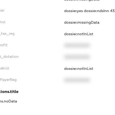
yer
dossier.yes
dossier.ndsInn 
nul
dossier.missingData
e_tax_reg
dossier.notInList
rofit
XXXXXXXXXX
t_dotation
XXXXXXXXXX
_akciz
dossier.notInList
xPayerReg
XXXXXXXXXX
ions.title
ons.noData