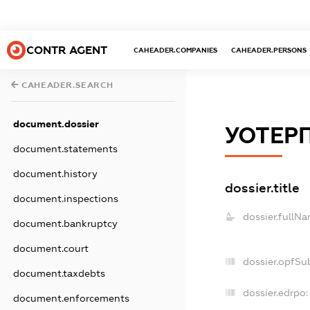
CONTR AGENT
CAHEADER.COMPANIES
CAHEADER.PERSONS
CAHEADER.SEARCH
document.dossier
УОТЕР
document.statements
document.history
dossier.title
document.inspections
dossier.fullNa
document.bankruptcy
document.court
dossier.opfSu
document.taxdebts
dossier.edrpo:
document.enforcements