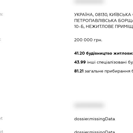
XXXXXXXXXX
s:
УКРАЇНА, 08130, КИЇВСЬКА
ПЕТРОПАВЛІВСЬКА БОРЩА
10-Б, НЕЖИТЛОВЕ ПРИМІЩ
:
200 000 грн.
41.20
будівництво житлових
43.99
інші спеціалізовані буд
81.21
загальне прибирання 
XXXXXXXXXX
bt
dossier.missingData
bt
dossier.missingData