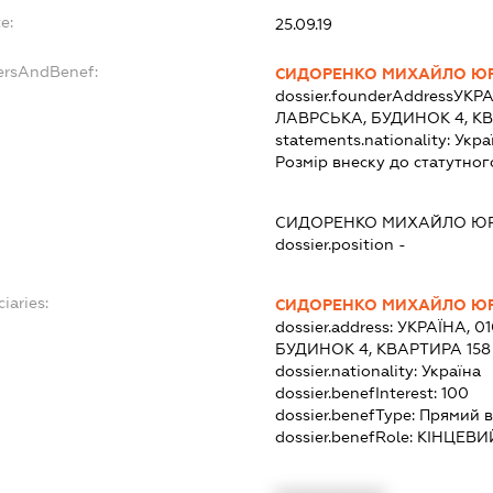
e:
25.09.19
ersAndBenef:
СИДОРЕНКО МИХАЙЛО Ю
dossier.founderAddress
УКРА
ЛАВРСЬКА, БУДИНОК 4, КВ
statements.nationality:
Укра
Розмір внеску до статутног
СИДОРЕНКО МИХАЙЛО Ю
dossier.position -
iaries:
СИДОРЕНКО МИХАЙЛО Ю
dossier.address:
УКРАЇНА, 01
БУДИНОК 4, КВАРТИРА 158
dossier.nationality:
Україна
dossier.benefInterest:
100
dossier.benefType:
Прямий в
dossier.benefRole:
КІНЦЕВИ