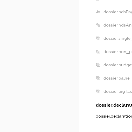
dossier.ndsPa
dossier.ndsAn
dossier.singl
dossier.non_p
dossier.budge
dossier.palne
dossier.bigTa
dossier.declarat
dossier.declarati