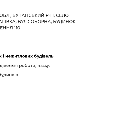
 ОБЛ., БУЧАНСЬКИЙ Р-Н, СЕЛО
ГІВКА, ВУЛ.СОБОРНА, БУДИНОК
ЕННЯ 110
 і нежитлових будівель
івельні роботи, н.в.і.у.
будинків