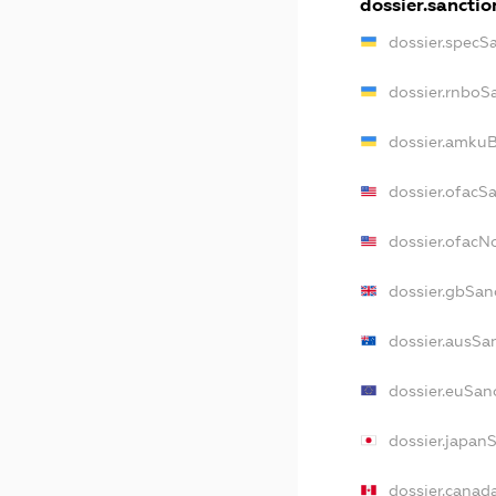
dossier.sanctio
dossier.specS
dossier.rnboS
dossier.amkuB
dossier.ofacS
dossier.ofac
dossier.gbSan
dossier.ausSa
dossier.euSan
dossier.japan
dossier.canad