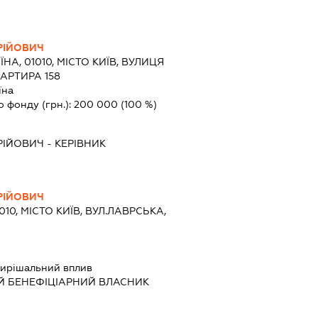
РІЙОВИЧ
ЇНА, 01010, МІСТО КИЇВ, ВУЛИЦЯ
АРТИРА 158
їна
о фонду (грн.):
200 000
(100 %)
РІЙОВИЧ
-
КЕРІВНИК
РІЙОВИЧ
010, МІСТО КИЇВ, ВУЛ.ЛАВРСЬКА,
ирішальний вплив
Й БЕНЕФІЦІАРНИЙ ВЛАСНИК