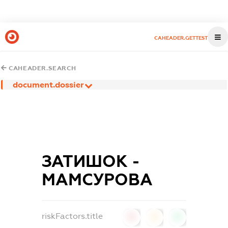
CAHEADER.GETTEST
CAHEADER.SEARCH
document.dossier
ЗАТИШОК -
МАМСУРОВА
riskFactors.title
0
0
0