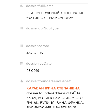
dossier.fullName:
ОБСЛУГОВУЮЧИЙ КООПЕРАТИВ
"ЗАТИШОК - МАМСУРОВА"
dossier.opfSubType:
-
dossier.edrpo:
43252696
dossier.regDate:
26.09.19
dossier.foundersAndBenef:
КАРАБАН ІРИНА СТЕПАНІВНА
dossier.founderAddress
УКРАЇНА,
43021, ВОЛИНСЬКА ОБЛ., МІСТО
ЛУЦЬК, ВУЛИЦЯ ІВАНА ФРАНКА,
БУДИНОК 44Б, КВАРТИРА 21