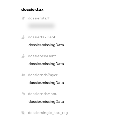
dossier.tax
dossier.staff
XXXXXXXXXX
dossier.taxDebt
dossier.missingData
dossier.esvDebt
dossier.missingData
dossier.ndsPayer
dossier.missingData
dossier.ndsAnnul
dossier.missingData
dossier.single_tax_reg