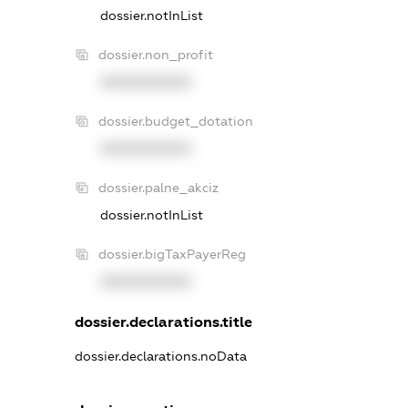
dossier.notInList
dossier.non_profit
XXXXXXXXXX
dossier.budget_dotation
XXXXXXXXXX
dossier.palne_akciz
dossier.notInList
dossier.bigTaxPayerReg
XXXXXXXXXX
dossier.declarations.title
dossier.declarations.noData