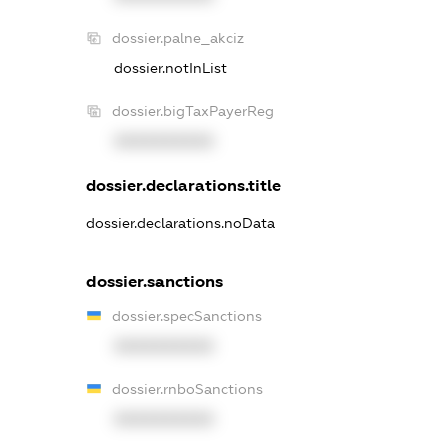
dossier.palne_akciz
dossier.notInList
dossier.bigTaxPayerReg
XXXXXXXXXX
dossier.declarations.title
dossier.declarations.noData
dossier.sanctions
dossier.specSanctions
XXXXXXXXXX
dossier.rnboSanctions
XXXXXXXXXX