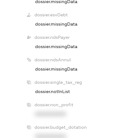
dossier.missingData
dossier.esvDebt
dossier.missingData
dossier.ndsPayer
dossier.missingData
dossier.ndsAnnul
dossier.missingData
dossier.single_tax_reg
dossier.notInList
dossier.non_profit
XXXXXXXXXX
dossier.budget_dotation
XXXXXXXXXX