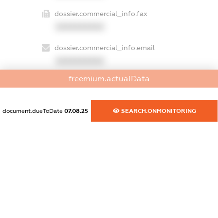
dossier.commercial_info.fax
XXXXXXXXXX
dossier.commercial_info.email
XXXXXXXXXX
freemium.actualData
dossier.commercial_info.website
XXXXXXXXXX
document.dueToDate
07.08.25
SEARCH.ONMONITORING
dossier.commercial_info.activity
XXXXXXXXXX
freemium.exampleText_1
freemium.exampleText_2
freemium.anonymousPerSearch2
FREEMIUM.DETAILS