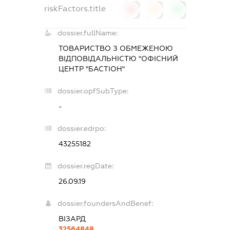
riskFactors.title
0
0
0
dossier.fullName:
ТОВАРИСТВО З ОБМЕЖЕНОЮ
ВІДПОВІДАЛЬНІСТЮ "ОФІСНИЙ
ЦЕНТР "БАСТІОН"
dossier.opfSubType:
-
dossier.edrpo:
43255182
dossier.regDate:
26.09.19
dossier.foundersAndBenef:
ВІЗАРД
32564848