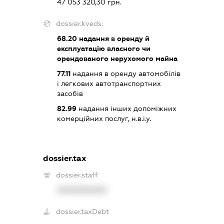
47 053 320,30 грн.
dossier.kveds:
68.20
надання в оренду й
експлуатацію власного чи
орендованого нерухомого майна
77.11
надання в оренду автомобілів
і легкових автотранспортних
засобів
82.99
надання інших допоміжних
комерційних послуг, н.в.і.у.
dossier.tax
dossier.staff
XXXXXXXXXX
dossier.taxDebt