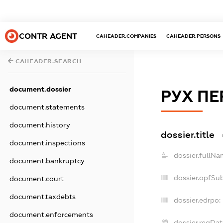
CONTR AGENT
CAHEADER.COMPANIES
CAHEADER.PERSONS
CAHEADER.SEARCH
document.dossier
РУХ ПЕ
document.statements
document.history
dossier.title
document.inspections
dossier.fullNa
document.bankruptcy
dossier.opfSu
document.court
document.taxdebts
dossier.edrpo:
document.enforcements
dossier.regDat