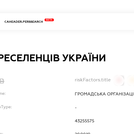
BETA
CAHEADER.PERSSEARCH
РЕСЕЛЕНЦІВ УКРАЇНИ
riskFactors.title
0
0
me:
ГРОМАДСЬКА ОРГАНІЗАЦ
bType:
-
43255575
e: