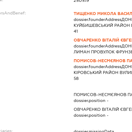
29.09.19
ersAndBenef:
ТИЩЕНКО МИКОЛА ВАСИ
dossier.founderAddress
ДОНЕ
КУЙБИШЕВСЬКИЙ РАЙОН В
41
ОВЧАРЕНКО ВІТАЛІЙ ЄВГ
dossier.founderAddress
ДОНЕ
ЛИМАН ПРОВУЛОК ФРУНЗЕ 
ПОМИСОВ-НЕСМЄЯНОВ П
dossier.founderAddress
ДОНЕ
КІРОВСЬКИЙ РАЙОН ВУЛИЦЯ
58
ПОМИСОВ-НЕСМЄЯНОВ П
dossier.position -
ОВЧАРЕНКО ВІТАЛІЙ ЄВГ
dossier.position -
iaries:
dossier.missingData