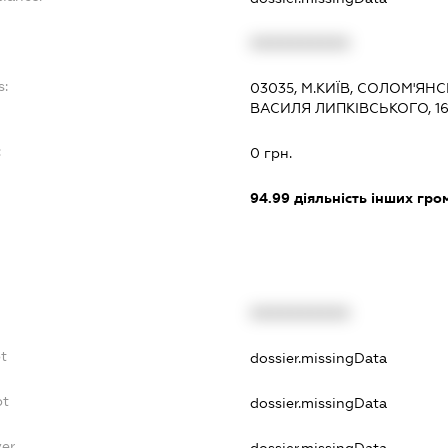
XXXXXXXXXX
s:
03035, М.КИЇВ, СОЛОМ'Я
ВАСИЛЯ ЛИПКІВСЬКОГО, 1
:
0 грн.
94.99
діяльність інших грома
XXXXXXXXXX
bt
dossier.missingData
bt
dossier.missingData
yer
dossier.missingData