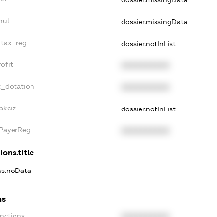
nul
dossier.missingData
_tax_reg
dossier.notInList
ofit
XXXXXXXXXX
t_dotation
XXXXXXXXXX
akciz
dossier.notInList
xPayerReg
XXXXXXXXXX
ions.title
ons.noData
ns
anctions
XXXXXXXXXX