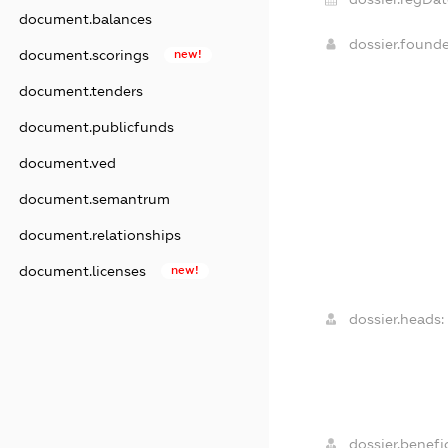
document.balances
dossier.found
document.scorings
new!
document.tenders
document.publicfunds
document.ved
document.semantrum
document.relationships
document.licenses
new!
dossier.heads:
dossier.benefic