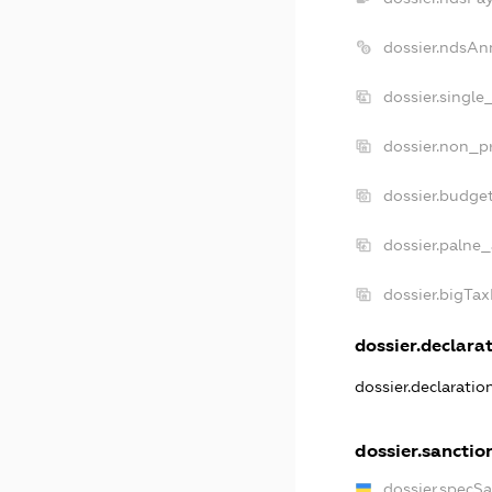
dossier.ndsAn
dossier.single
dossier.non_pr
dossier.budge
dossier.palne_
dossier.bigTa
dossier.declarat
dossier.declarati
dossier.sanctio
dossier.specS