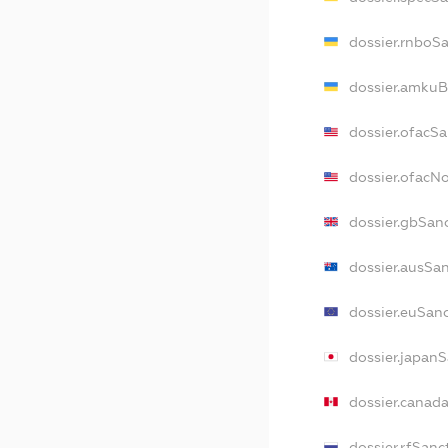
dossier.rnboS
dossier.amkuB
dossier.ofacS
dossier.ofac
dossier.gbSan
dossier.ausSa
dossier.euSan
dossier.japan
dossier.canad
dossier.rfSanc