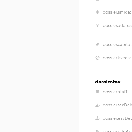
dossier.smida:
dossier.addres
dossier.capital
dossier.kveds:
dossier.tax
dossier.staff
dossier.taxDe
dossier.esvDe
dossier.ndsPa