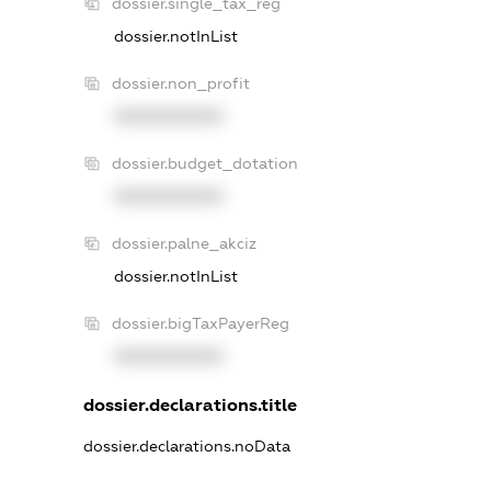
dossier.single_tax_reg
dossier.notInList
dossier.non_profit
XXXXXXXXXX
dossier.budget_dotation
XXXXXXXXXX
dossier.palne_akciz
dossier.notInList
dossier.bigTaxPayerReg
XXXXXXXXXX
dossier.declarations.title
dossier.declarations.noData