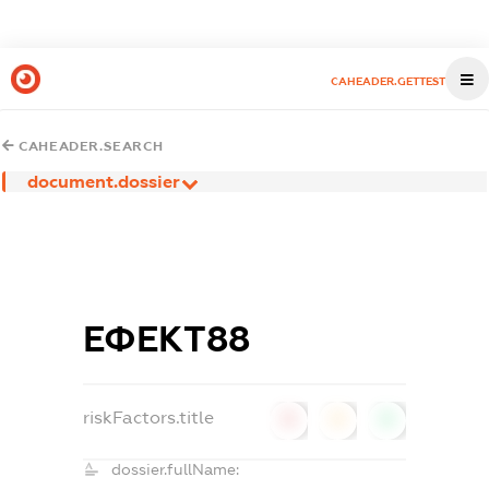
CAHEADER.GETTEST
CAHEADER.SEARCH
document.dossier
ЕФЕКТ88
riskFactors.title
0
0
0
dossier.fullName: