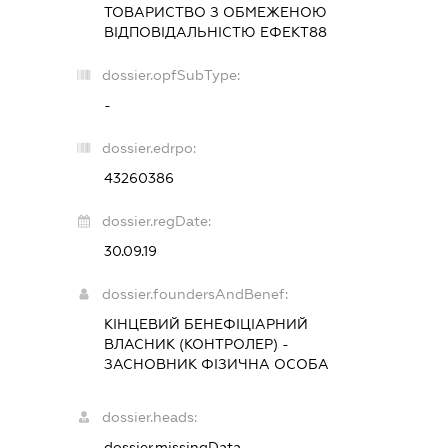
ТОВАРИСТВО З ОБМЕЖЕНОЮ
ВІДПОВІДАЛЬНІСТЮ
ЕФЕКТ88
dossier.opfSubType:
-
dossier.edrpo:
43260386
dossier.regDate:
30.09.19
dossier.foundersAndBenef:
КІНЦЕВИЙ БЕНЕФІЦІАРНИЙ
ВЛАСНИК (КОНТРОЛЕР) -
ЗАСНОВНИК ФІЗИЧНА ОСОБА
dossier.heads:
dossier.missingData