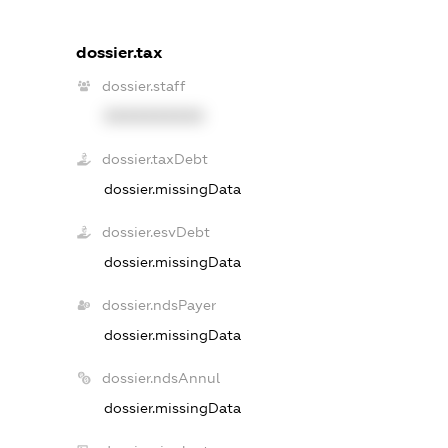
dossier.tax
dossier.staff
XXXXXXXXXX
dossier.taxDebt
dossier.missingData
dossier.esvDebt
dossier.missingData
dossier.ndsPayer
dossier.missingData
dossier.ndsAnnul
dossier.missingData