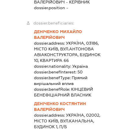
ВАЛЕРІЙОВИЧ
-
КЕРІВНИК
dossier.position -
dossier.beneficiaries:
ДЕНІЧЕНКО МИХАЙЛО
ВАЛЕРІЙОВИЧ
dossier.address:
УКРАЇНА, 03186,
МІСТО КИЇВ, ВУЛ.АНТОНОВА
АВІАКОНСТРУКТОРА, БУДИНОК
10, КВАРТИРА 66
dossier.nationality:
Україна
dossier.benefInterest:
50
dossier.benefType:
Прямий
вирішальний вплив
dossier.benefRole:
КІНЦЕВИЙ
БЕНЕФІЦІАРНИЙ ВЛАСНИК
ДЕНІЧЕНКО КОСТЯНТИН
ВАЛЕРІЙОВИЧ
dossier.address:
УКРАЇНА, 02002,
МІСТО КИЇВ, ВУЛ.КАНАЛЬНА,
БУДИНОК 1, П/Б