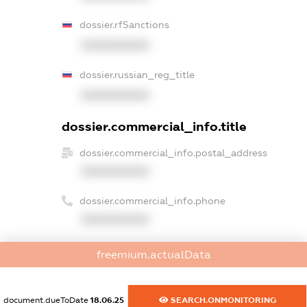
dossier.rfSanctions
XXXXXXXXXX
dossier.russian_reg_title
XXXXXXXXXX
dossier.commercial_info.title
dossier.commercial_info.postal_address
XXXXXXXXXX
dossier.commercial_info.phone
XXXXXXXXXX
dossier.commercial_info.fax
freemium.actualData
XXXXXXXXXX
dossier.commercial_info.email
document.dueToDate
18.06.25
SEARCH.ONMONITORING