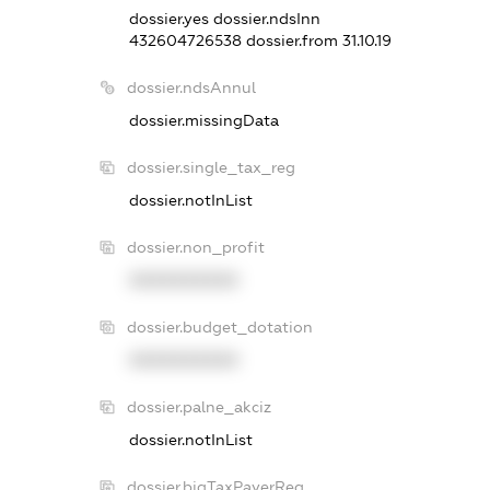
dossier.yes
dossier.ndsInn
432604726538
dossier.from 31.10.19
dossier.ndsAnnul
dossier.missingData
dossier.single_tax_reg
dossier.notInList
dossier.non_profit
XXXXXXXXXX
dossier.budget_dotation
XXXXXXXXXX
dossier.palne_akciz
dossier.notInList
dossier.bigTaxPayerReg