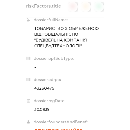
riskFactors.title
0
0
0
dossier.fullName:
ТОВАРИСТВО З ОБМЕЖЕНОЮ
ВІДПОВІДАЛЬНІСТЮ
"БУДІВЕЛЬНА КОМПАНІЯ
СПЕЦБУДТЕХНОЛОГІЇ"
dossier.opfSubType:
-
dossier.edrpo:
43260475
dossier.regDate:
30.09.19
dossier.foundersAndBenef: