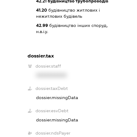
42.21
будівництво трубопроводів
41.20
будівництво житлових і
нежитлових будівель
42.99
будівництво інших споруд,
н.в.і.у.
dossier.tax
dossier.staff
XXXXXXXXXX
dossier.taxDebt
dossier.missingData
dossier.esvDebt
dossier.missingData
dossier.ndsPayer