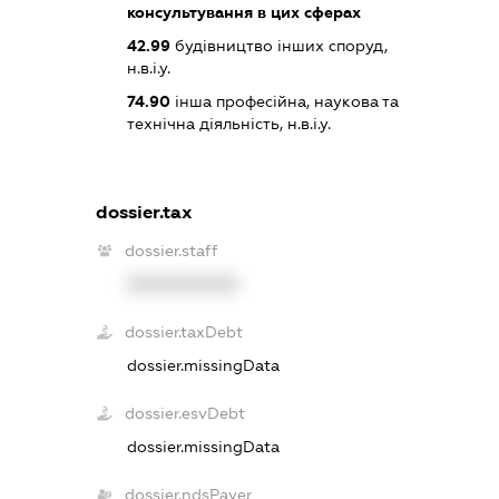
консультування в цих сферах
42.99
будівництво інших споруд,
н.в.і.у.
74.90
інша професійна, наукова та
технічна діяльність, н.в.і.у.
dossier.tax
dossier.staff
XXXXXXXXXX
dossier.taxDebt
dossier.missingData
dossier.esvDebt
dossier.missingData
dossier.ndsPayer