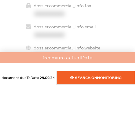
dossier.commercial_info.fax
XXXXXXXXXX
dossier.commercial_info.email
XXXXXXXXXX
dossier.commercial_info.website
XXXXXXXXXX
freemium.actualData
dossier.commercial_info.activity
XXXXXXXXXX
document.dueToDate
29.09.24
SEARCH.ONMONITORING
freemium.exampleText_1
freemium.exampleText_2
freemium.anonymousPerSearch2
FREEMIUM.DETAILS
FREEMIUM.REGISTER