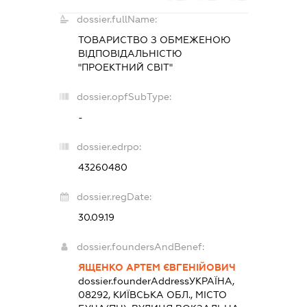
dossier.fullName:
ТОВАРИСТВО З ОБМЕЖЕНОЮ
ВІДПОВІДАЛЬНІСТЮ
"ПРОЕКТНИЙ СВІТ"
dossier.opfSubType:
-
dossier.edrpo:
43260480
dossier.regDate:
30.09.19
dossier.foundersAndBenef:
ЯЩЕНКО АРТЕМ ЄВГЕНІЙОВИЧ
dossier.founderAddress
УКРАЇНА,
08292, КИЇВСЬКА ОБЛ., МІСТО