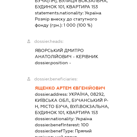
БУЧА(ПН), ВУЛИЦЯ ВОКЗАЛЬНА,
БУДИНОК 101, КВАРТИРА 153
statements.nationality:
Україна
Розмір внеску до статутного
фонду (грн.):
1 000
(100 %)
dossier.heads:
ЯВОРСЬКИЙ ДМИТРО
АНАТОЛІЙОВИЧ
-
КЕРІВНИК
dossier.position -
dossier.beneficiaries:
ЯЩЕНКО АРТЕМ ЄВГЕНІЙОВИЧ
dossier.address:
УКРАЇНА, 08292,
КИЇВСЬКА ОБЛ., БУЧАНСЬКИЙ Р-
Н, МІСТО БУЧА, ВУЛ.ВОКЗАЛЬНА,
БУДИНОК 101, КВАРТИРА 153
dossier.nationality:
Україна
dossier.benefInterest:
100
dossier.benefType:
Прямий