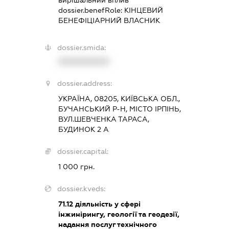
вирішальний вплив
dossier.benefRole:
КІНЦЕВИЙ
БЕНЕФІЦІАРНИЙ ВЛАСНИК
dossier.smida:
XXXXXXXXXX
dossier.address:
УКРАЇНА, 08205, КИЇВСЬКА ОБЛ.,
БУЧАНСЬКИЙ Р-Н, МІСТО ІРПІНЬ,
ВУЛ.ШЕВЧЕНКА ТАРАСА,
БУДИНОК 2 А
dossier.capital:
1 000 грн.
dossier.kveds:
71.12
діяльність у сфері
інжинірингу, геології та геодезії,
надання послуг технічного