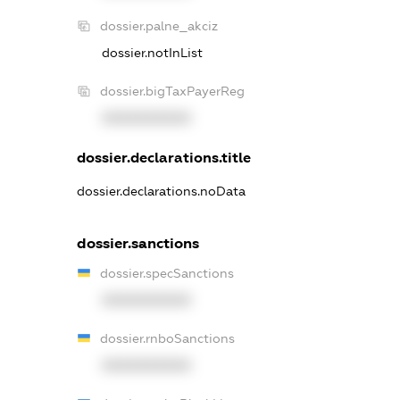
dossier.palne_akciz
dossier.notInList
dossier.bigTaxPayerReg
XXXXXXXXXX
dossier.declarations.title
dossier.declarations.noData
dossier.sanctions
dossier.specSanctions
XXXXXXXXXX
dossier.rnboSanctions
XXXXXXXXXX