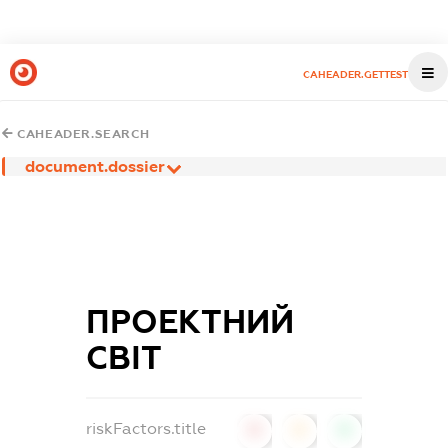
CAHEADER.GETTEST
CAHEADER.SEARCH
document.dossier
ПРОЕКТНИЙ
СВІТ
riskFactors.title
0
0
0