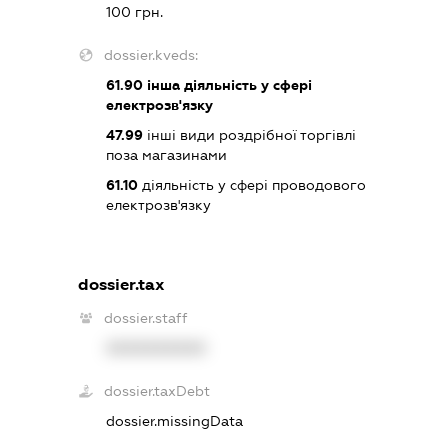
100 грн.
dossier.kveds:
61.90
інша діяльність у сфері
електрозв'язку
47.99
інші види роздрібної торгівлі
поза магазинами
61.10
діяльність у сфері проводового
електрозв'язку
dossier.tax
dossier.staff
XXXXXXXXXX
dossier.taxDebt
dossier.missingData