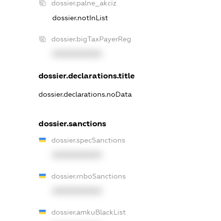
dossier.palne_akciz
dossier.notInList
dossier.bigTaxPayerReg
XXXXXXXXXX
dossier.declarations.title
dossier.declarations.noData
dossier.sanctions
dossier.specSanctions
XXXXXXXXXX
dossier.rnboSanctions
XXXXXXXXXX
dossier.amkuBlackList