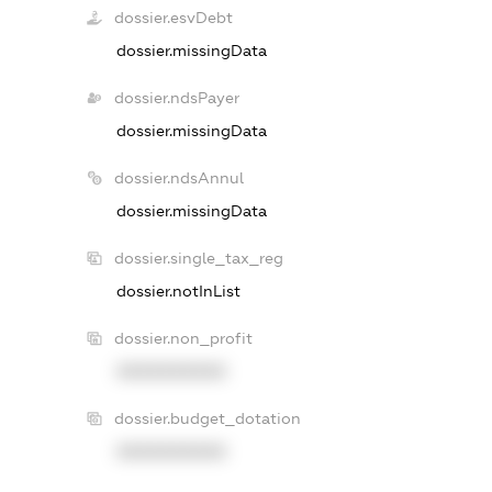
dossier.esvDebt
dossier.missingData
dossier.ndsPayer
dossier.missingData
dossier.ndsAnnul
dossier.missingData
dossier.single_tax_reg
dossier.notInList
dossier.non_profit
XXXXXXXXXX
dossier.budget_dotation
XXXXXXXXXX