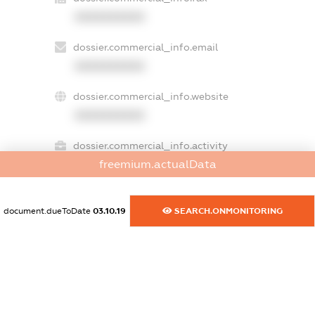
XXXXXXXXXX
dossier.commercial_info.email
XXXXXXXXXX
dossier.commercial_info.website
XXXXXXXXXX
dossier.commercial_info.activity
freemium.actualData
XXXXXXXXXX
document.dueToDate
03.10.19
SEARCH.ONMONITORING
freemium.exampleText_1
freemium.exampleText_2
freemium.anonymousPerSearch2
FREEMIUM.DETAILS
FREEMIUM.REGISTER