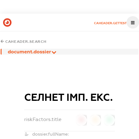
CAHEADER.GETTEST
CAHEADER.SEARCH
document.dossier
СЕЛНЕТ ІМП. ЕКС.
riskFactors.title
0
0
0
dossier.fullName: