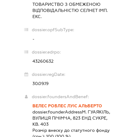
ТОВАРИСТВО З ОБМЕЖЕНОЮ
ВІДПОВІДАЛЬНІСТЮ
СЕЛНЕТ ІМП.
ЕКС.
dossier.opfSubType:
-
dossier.edrpo:
43260632
dossier.regDate:
30.09.19
dossier.foundersAndBenef:
ВЕЛЕС РОБЛЕС ЛУІС АЛЬБЕРТО
dossier.founderAddress
М. ГУАЯКІЛЬ,
ВУЛИЦЯ ПІЧІМЧА, 823 ЕНД СУКРЕ,
КВ. 403
Розмір внеску до статутного фонду
(грн.):
100
(100 %)