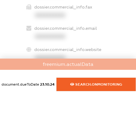
dossier.commercial_info.fax
XXXXXXXXXX
dossier.commercial_info.email
XXXXXXXXXX
dossier.commercial_info.website
XXXXXXXXXX
freemium.actualData
dossier.commercial_info.activity
XXXXXXXXXX
document.dueToDate
23.10.24
SEARCH.ONMONITORING
freemium.exampleText_1
freemium.exampleText_2
freemium.anonymousPerSearch2
FREEMIUM.DETAILS
FREEMIUM.REGISTER