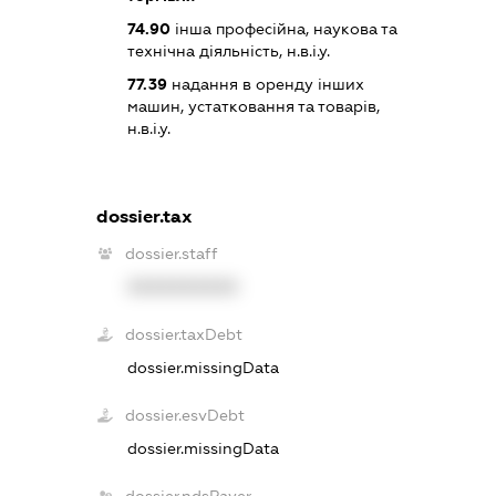
74.90
інша професійна, наукова та
технічна діяльність, н.в.і.у.
77.39
надання в оренду інших
машин, устатковання та товарів,
н.в.і.у.
dossier.tax
dossier.staff
XXXXXXXXXX
dossier.taxDebt
dossier.missingData
dossier.esvDebt
dossier.missingData
dossier.ndsPayer