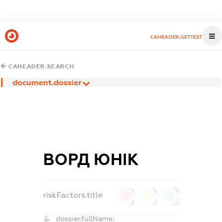
CAHEADER.GETTEST
CAHEADER.SEARCH
document.dossier
ВОРД ЮНІК
riskFactors.title
0
0
0
dossier.fullName: