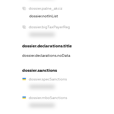
dossier.palne_akciz
dossier.notInList
dossier.bigTaxPayerReg
XXXXXXXXXX
dossier.declarations.title
dossier.declarations.noData
dossier.sanctions
dossier.specSanctions
XXXXXXXXXX
dossier.rnboSanctions
XXXXXXXXXX