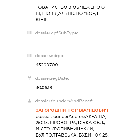
ТОВАРИСТВО З ОБМЕЖЕНОЮ
ВІДПОВІДАЛЬНІСТЮ "ВОРД
ЮНІК"
dossier.opfSubType:
-
dossier.edrpo:
43260700
dossier.regDate:
30.09.19
dossier.foundersAndBenef:
ЗАГОРОДНІЙ ІГОР ВІАМІДОВИЧ
dossier.founderAddress
УКРАЇНА,
25015, КІРОВОГРАДСЬКА ОБЛ.,
МІСТО КРОПИВНИЦЬКИЙ,
ВУЛ.ПОЛТАВСЬКА, БУДИНОК 28,