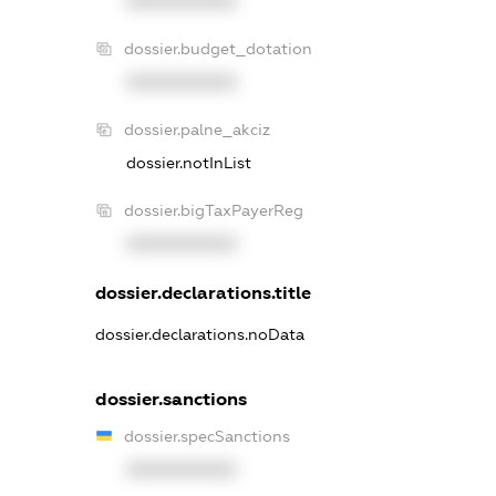
XXXXXXXXXX
dossier.budget_dotation
XXXXXXXXXX
dossier.palne_akciz
dossier.notInList
dossier.bigTaxPayerReg
XXXXXXXXXX
dossier.declarations.title
dossier.declarations.noData
dossier.sanctions
dossier.specSanctions
XXXXXXXXXX