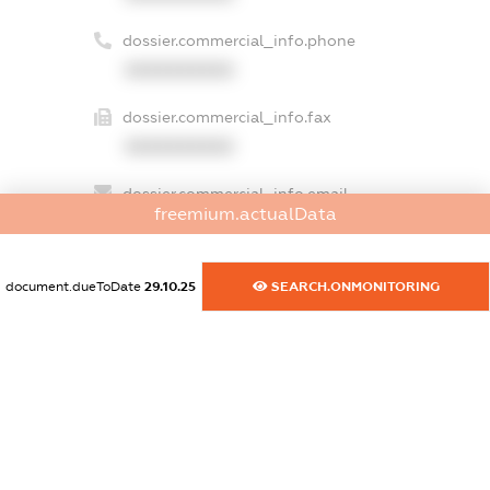
dossier.commercial_info.phone
XXXXXXXXXX
dossier.commercial_info.fax
XXXXXXXXXX
dossier.commercial_info.email
freemium.actualData
XXXXXXXXXX
dossier.commercial_info.website
document.dueToDate
29.10.25
SEARCH.ONMONITORING
XXXXXXXXXX
dossier.commercial_info.activity
XXXXXXXXXX
freemium.exampleText_1