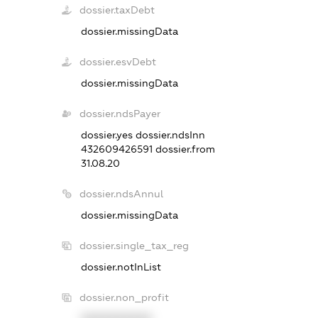
dossier.taxDebt
dossier.missingData
dossier.esvDebt
dossier.missingData
dossier.ndsPayer
dossier.yes
dossier.ndsInn
432609426591
dossier.from
31.08.20
dossier.ndsAnnul
dossier.missingData
dossier.single_tax_reg
dossier.notInList
dossier.non_profit