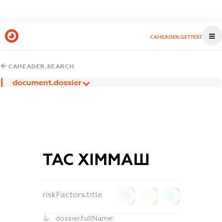
CAHEADER.GETTEST
CAHEADER.SEARCH
document.dossier
ТАС ХІММАШ
riskFactors.title
0
0
0
dossier.fullName: