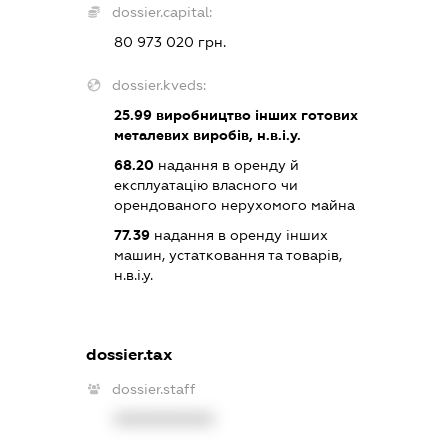
dossier.capital:
80 973 020 грн.
dossier.kveds:
25.99
виробництво інших готових
металевих виробів, н.в.і.у.
68.20
надання в оренду й
експлуатацію власного чи
орендованого нерухомого майна
77.39
надання в оренду інших
машин, устатковання та товарів,
н.в.і.у.
dossier.tax
dossier.staff
XXXXXXXXXX