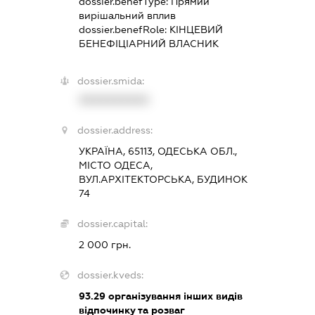
dossier.benefType:
Прямий
вирішальний вплив
dossier.benefRole:
КІНЦЕВИЙ
БЕНЕФІЦІАРНИЙ ВЛАСНИК
dossier.smida:
XXXXXXXXXX
dossier.address:
УКРАЇНА, 65113, ОДЕСЬКА ОБЛ.,
МІСТО ОДЕСА,
ВУЛ.АРХІТЕКТОРСЬКА, БУДИНОК
74
dossier.capital:
2 000 грн.
dossier.kveds:
93.29
організування інших видів
відпочинку та розваг