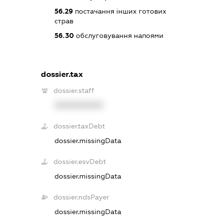
56.29
постачання інших готових
страв
56.30
обслуговування напоями
dossier.tax
dossier.staff
XXXXXXXXXX
dossier.taxDebt
dossier.missingData
dossier.esvDebt
dossier.missingData
dossier.ndsPayer
dossier.missingData