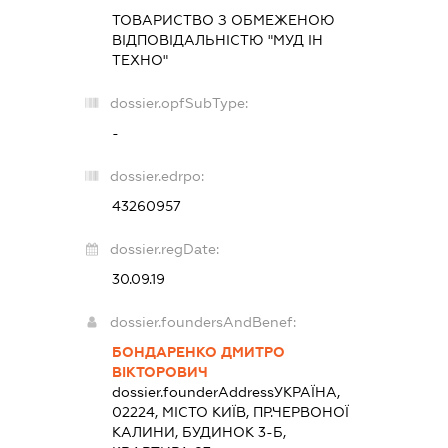
ТОВАРИСТВО З ОБМЕЖЕНОЮ
ВІДПОВІДАЛЬНІСТЮ "МУД ІН
ТЕХНО"
dossier.opfSubType:
-
dossier.edrpo:
43260957
dossier.regDate:
30.09.19
dossier.foundersAndBenef:
БОНДАРЕНКО ДМИТРО
ВІКТОРОВИЧ
dossier.founderAddress
УКРАЇНА,
02224, МІСТО КИЇВ, ПР.ЧЕРВОНОЇ
КАЛИНИ, БУДИНОК 3-Б,