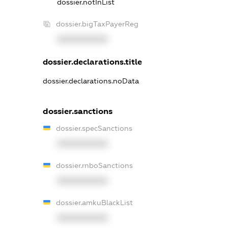
dossier.notInList
dossier.bigTaxPayerReg
XXXXXXXXXX
dossier.declarations.title
dossier.declarations.noData
dossier.sanctions
dossier.specSanctions
XXXXXXXXXX
dossier.rnboSanctions
XXXXXXXXXX
dossier.amkuBlackList
XXXXXXXXXX