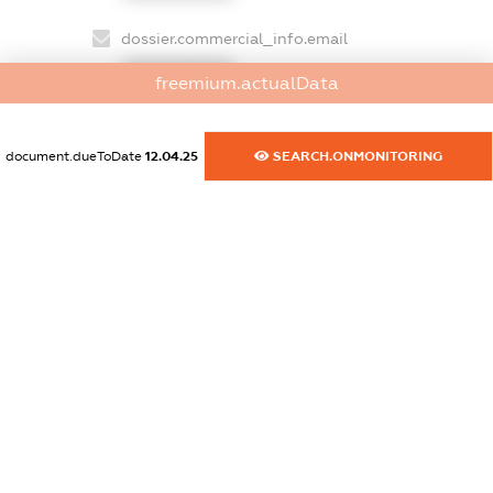
dossier.commercial_info.email
XXXXXXXXXX
freemium.actualData
dossier.commercial_info.website
XXXXXXXXXX
document.dueToDate
12.04.25
SEARCH.ONMONITORING
dossier.commercial_info.activity
XXXXXXXXXX
freemium.exampleText_1
freemium.exampleText_2
freemium.anonymousPerSearch2
FREEMIUM.DETAILS
FREEMIUM.REGISTER