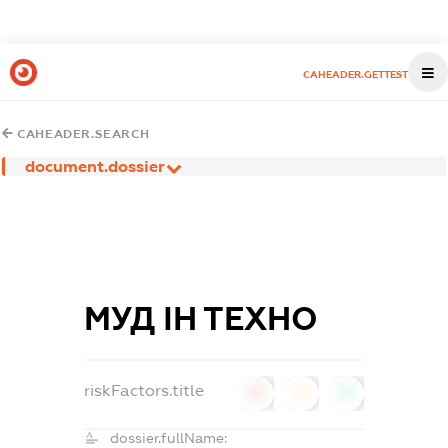
CAHEADER.GETTEST
CAHEADER.SEARCH
document.dossier
МУД ІН ТЕХНО
riskFactors.title
0
0
0
dossier.fullName: