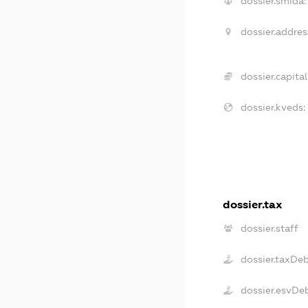
dossier.smida:
dossier.addres
dossier.capital
dossier.kveds:
dossier.tax
dossier.staff
dossier.taxDe
dossier.esvDe