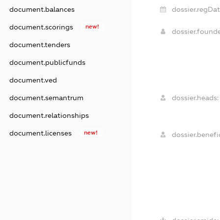
document.balances
dossier.regDat
document.scorings
new!
dossier.found
document.tenders
document.publicfunds
document.ved
document.semantrum
dossier.heads:
document.relationships
document.licenses
new!
dossier.benefic