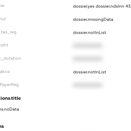
yer
dossier.yes
dossier.ndsInn 4
nul
dossier.missingData
e_tax_reg
dossier.notInList
rofit
XXXXXXXXXX
t_dotation
XXXXXXXXXX
akciz
dossier.notInList
xPayerReg
XXXXXXXXXX
ions.title
ons.noData
ns