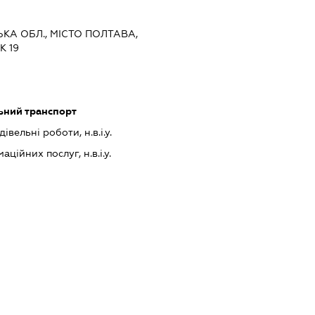
ЬКА ОБЛ., МІСТО ПОЛТАВА,
К 19
ьний транспорт
івельні роботи, н.в.і.у.
ійних послуг, н.в.і.у.