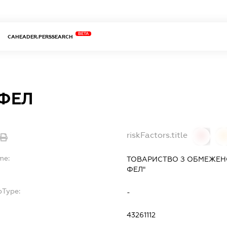
BETA
CAHEADER.PERSSEARCH
ФЕЛ
riskFactors.title
0
0
me:
ТОВАРИСТВО З ОБМЕЖЕН
ФЕЛ"
bType:
-
43261112