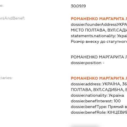
e:
30.09.19
ersAndBenef:
РОМАНЕНКО МАРГАРИТА 
dossier.founderAddress
УКРА
МІСТО ПОЛТАВА, ВУЛ.САД
statements.nationality:
Укра
Розмір внеску до статутног
РОМАНЕНКО МАРГАРИТА 
dossier.position -
iaries:
РОМАНЕНКО МАРГАРИТА 
dossier.address:
УКРАЇНА, 3
ПОЛТАВА, ВУЛ.САДИБНА, 
dossier.nationality:
Україна
dossier.benefInterest:
100
dossier.benefType:
Прямий в
dossier.benefRole:
КІНЦЕВИ