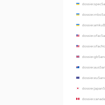
dossier.specS
dossier.rnboS
dossier.amkuB
dossier.ofacS
dossier.ofac
dossier.gbSan
dossier.ausSa
dossier.euSan
dossier.japan
dossier.canad