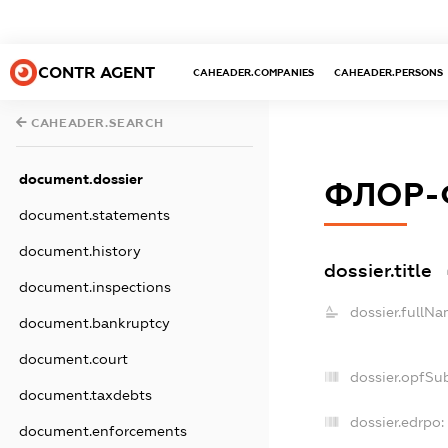
CONTR AGENT
CAHEADER.COMPANIES
CAHEADER.PERSONS
CAHEADER.SEARCH
document.dossier
ФЛОР-
document.statements
document.history
dossier.title
document.inspections
dossier.fullNa
document.bankruptcy
document.court
dossier.opfSu
document.taxdebts
dossier.edrpo:
document.enforcements