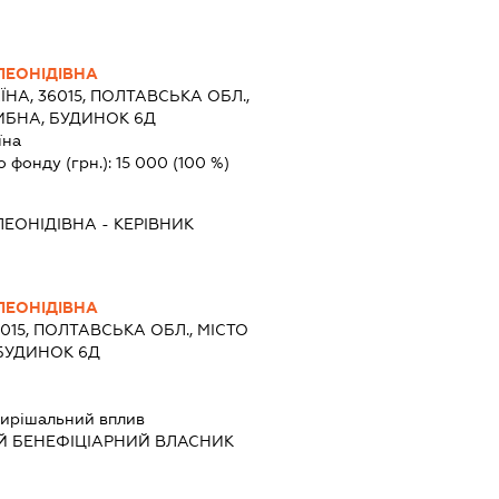
ЛЕОНІДІВНА
ЇНА, 36015, ПОЛТАВСЬКА ОБЛ.,
ИБНА, БУДИНОК 6Д
їна
о фонду (грн.):
15 000
(100 %)
ЛЕОНІДІВНА
-
КЕРІВНИК
ЛЕОНІДІВНА
6015, ПОЛТАВСЬКА ОБЛ., МІСТО
БУДИНОК 6Д
ирішальний вплив
Й БЕНЕФІЦІАРНИЙ ВЛАСНИК