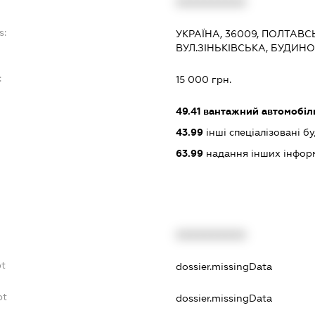
XXXXXXXXXX
s:
УКРАЇНА, 36009, ПОЛТАВС
ВУЛ.ЗІНЬКІВСЬКА, БУДИНО
:
15 000 грн.
49.41
вантажний автомобіл
43.99
інші спеціалізовані буд
63.99
надання інших інформац
XXXXXXXXXX
bt
dossier.missingData
bt
dossier.missingData