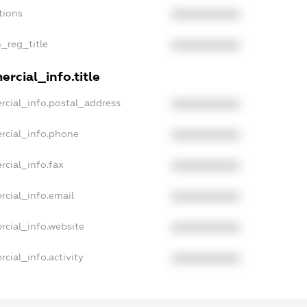
tions
XXXXXXXXXX
n_reg_title
XXXXXXXXXX
rcial_info.title
rcial_info.postal_address
XXXXXXXXXX
rcial_info.phone
XXXXXXXXXX
rcial_info.fax
XXXXXXXXXX
rcial_info.email
XXXXXXXXXX
rcial_info.website
XXXXXXXXXX
cial_info.activity
XXXXXXXXXX