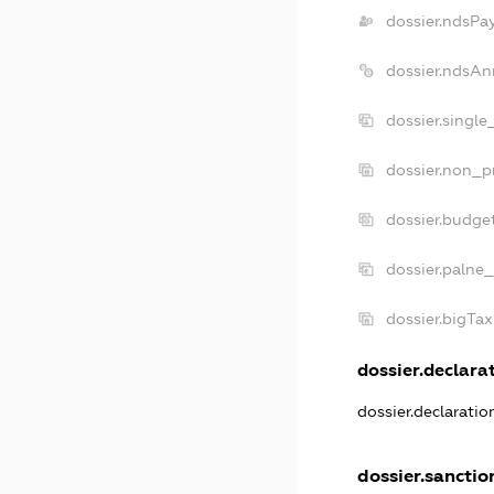
dossier.ndsPa
dossier.ndsAn
dossier.singl
dossier.non_p
dossier.budge
dossier.palne_
dossier.bigTa
dossier.declarat
dossier.declarati
dossier.sanctio