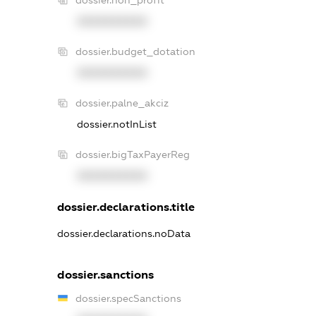
XXXXXXXXXX
dossier.budget_dotation
XXXXXXXXXX
dossier.palne_akciz
dossier.notInList
dossier.bigTaxPayerReg
XXXXXXXXXX
dossier.declarations.title
dossier.declarations.noData
dossier.sanctions
dossier.specSanctions