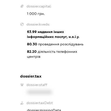
dossier.capital:
1 000 грн.
dossier.kveds:
63.99
надання інших
інформаційних послуг, н.в.і.у.
80.30
проведення розслідувань
82.20
діяльність телефонних
центрів
dossier.tax
dossier.staff
XXXXXXXXXX
dossier.taxDebt
dossier.missingData