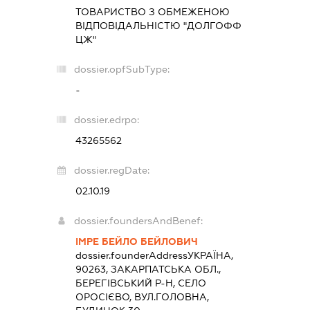
ТОВАРИСТВО З ОБМЕЖЕНОЮ
ВІДПОВІДАЛЬНІСТЮ "ДОЛГОФФ
ЦЖ"
dossier.opfSubType:
-
dossier.edrpo:
43265562
dossier.regDate:
02.10.19
dossier.foundersAndBenef:
ІМРЕ БЕЙЛО БЕЙЛОВИЧ
dossier.founderAddress
УКРАЇНА,
90263, ЗАКАРПАТСЬКА ОБЛ.,
БЕРЕГІВСЬКИЙ Р-Н, СЕЛО
ОРОСІЄВО, ВУЛ.ГОЛОВНА,