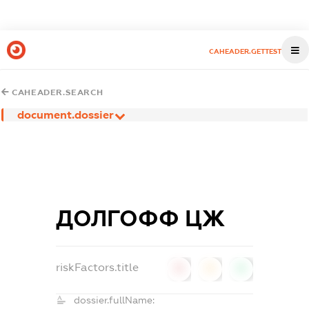
CAHEADER.GETTEST
CAHEADER.SEARCH
document.dossier
ДОЛГОФФ ЦЖ
riskFactors.title
0
0
0
dossier.fullName: