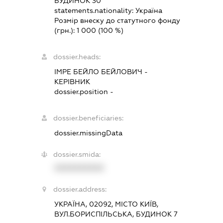
БУДИНОК 30
statements.nationality:
Україна
Розмір внеску до статутного фонду
(грн.):
1 000
(100 %)
dossier.heads:
ІМРЕ БЕЙЛО БЕЙЛОВИЧ
-
КЕРІВНИК
dossier.position -
dossier.beneficiaries:
dossier.missingData
dossier.smida:
XXXXXXXXXX
dossier.address:
УКРАЇНА, 02092, МІСТО КИЇВ,
ВУЛ.БОРИСПІЛЬСЬКА, БУДИНОК 7