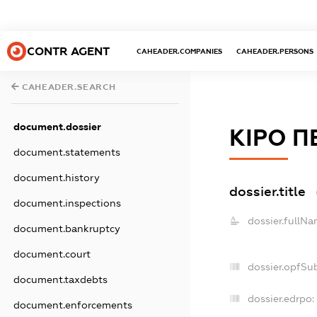
CONTR AGENT
CAHEADER.COMPANIES
CAHEADER.PERSONS
CAHEADER.SEARCH
document.dossier
КІРО П
document.statements
document.history
dossier.title
document.inspections
dossier.fullNa
document.bankruptcy
document.court
dossier.opfSu
document.taxdebts
dossier.edrpo:
document.enforcements