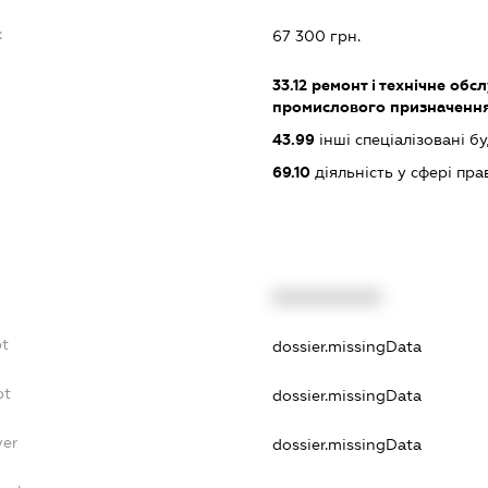
:
67 300 грн.
33.12
ремонт і технічне обс
промислового призначенн
43.99
інші спеціалізовані буд
69.10
діяльність у сфері пра
XXXXXXXXXX
bt
dossier.missingData
bt
dossier.missingData
yer
dossier.missingData