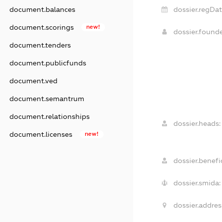
dossier.regDat
document.balances
document.scorings
new!
dossier.found
document.tenders
document.publicfunds
document.ved
document.semantrum
document.relationships
dossier.heads:
document.licenses
new!
dossier.benefic
dossier.smida:
dossier.addres