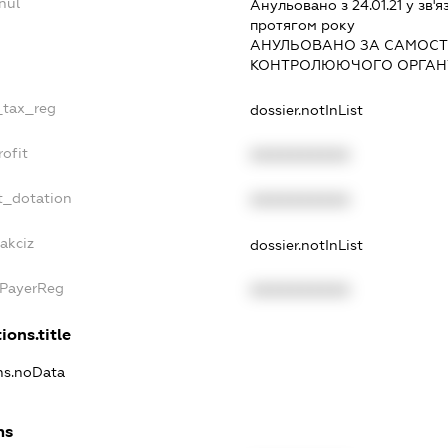
nul
Анульовано з 24.01.21 у зв'я
протягом року
АНУЛЬОВАНО ЗА САМОСТ
КОНТРОЛЮЮЧОГО ОРГАНУ
_tax_reg
dossier.notInList
ofit
XXXXXXXXXX
t_dotation
XXXXXXXXXX
akciz
dossier.notInList
xPayerReg
XXXXXXXXXX
ions.title
ons.noData
ns