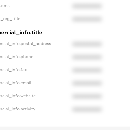
tions
XXXXXXXXXX
n_reg_title
XXXXXXXXXX
rcial_info.title
rcial_info.postal_address
XXXXXXXXXX
rcial_info.phone
XXXXXXXXXX
rcial_info.fax
XXXXXXXXXX
rcial_info.email
XXXXXXXXXX
rcial_info.website
XXXXXXXXXX
cial_info.activity
XXXXXXXXXX