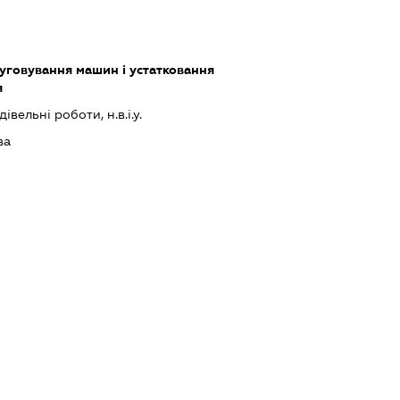
луговування машин і устатковання
я
івельні роботи, н.в.і.у.
ва