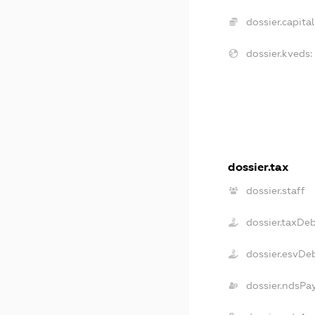
dossier.capital
dossier.kveds:
dossier.tax
dossier.staff
dossier.taxDe
dossier.esvDe
dossier.ndsPa