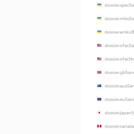
dossier.specS
dossier.rnboS
dossier.amkuB
dossier.ofacS
dossier.ofac
dossier.gbSan
dossier.ausSa
dossier.euSan
dossier.japan
dossier.canad