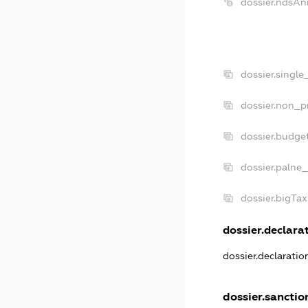
dossier.ndsAn
dossier.single
dossier.non_pr
dossier.budge
dossier.palne_
dossier.bigTa
dossier.declarat
dossier.declarati
dossier.sanctio