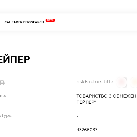
BETA
CAHEADER.PERSSEARCH
ЕЙПЕР
riskFactors.title
0
0
me:
ТОВАРИСТВО З ОБМЕЖЕНО
ПЕЙПЕР"
bType:
-
43266037