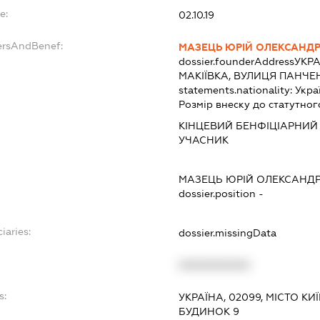
e:
02.10.19
ersAndBenef:
МАЗЕЦЬ ЮРІЙ ОЛЕКСАНД
dossier.founderAddress
УКРА
МАКІЇВКА, ВУЛИЦЯ ПАНЧЕН
statements.nationality:
Укра
Розмір внеску до статутног
КІНЦЕВИЙ БЕНФІЦІАРНИЙ 
УЧАСНИК
МАЗЕЦЬ ЮРІЙ ОЛЕКСАНД
dossier.position -
iaries:
dossier.missingData
XXXXXXXXXX
s:
УКРАЇНА, 02099, МІСТО К
БУДИНОК 9