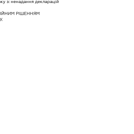
зку з:
ненадання декларацiй
IЙНИМ РIШЕННЯМ
.