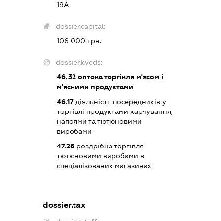
19А
dossier.capital:
106 000 грн.
dossier.kveds:
46.32
оптова торгівля м'ясом і
м'ясними продуктами
46.17
діяльність посередників у
торгівлі продуктами харчування,
напоями та тютюновими
виробами
47.26
роздрібна торгівля
тютюновими виробами в
спеціалізованих магазинах
dossier.tax