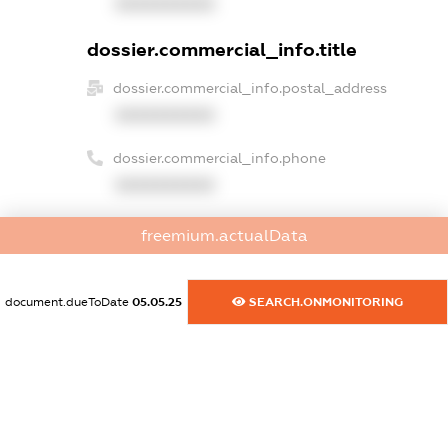
XXXXXXXXXX
dossier.commercial_info.title
dossier.commercial_info.postal_address
XXXXXXXXXX
dossier.commercial_info.phone
XXXXXXXXXX
dossier.commercial_info.fax
freemium.actualData
XXXXXXXXXX
dossier.commercial_info.email
document.dueToDate
05.05.25
SEARCH.ONMONITORING
XXXXXXXXXX
dossier.commercial_info.website
XXXXXXXXXX
dossier.commercial_info.activity