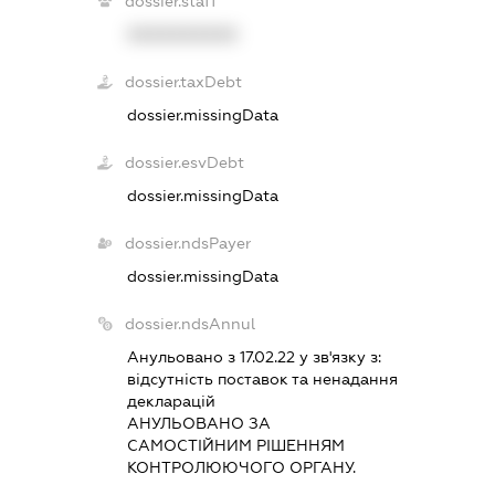
dossier.staff
XXXXXXXXXX
dossier.taxDebt
dossier.missingData
dossier.esvDebt
dossier.missingData
dossier.ndsPayer
dossier.missingData
dossier.ndsAnnul
Анульовано з 17.02.22 у зв'язку з:
вiдсутнiсть поставок та ненадання
декларацiй
АНУЛЬОВАНО ЗА
САМОСТIЙНИМ РIШЕННЯМ
КОНТРОЛЮЮЧОГО ОРГАНУ.