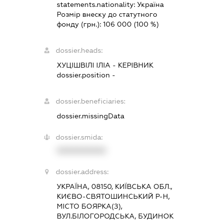
statements.nationality:
Україна
Розмір внеску до статутного
фонду (грн.):
106 000
(100 %)
dossier.heads:
ХУЦІШВІЛІ ІЛІА
-
КЕРІВНИК
dossier.position -
dossier.beneficiaries:
dossier.missingData
dossier.smida:
XXXXXXXXXX
dossier.address:
УКРАЇНА, 08150, КИЇВСЬКА ОБЛ.,
КИЄВО-СВЯТОШИНСЬКИЙ Р-Н,
МІСТО БОЯРКА(З),
ВУЛ.БІЛОГОРОДСЬКА, БУДИНОК