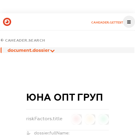
CAHEADER.GETTEST
CAHEADER.SEARCH
document.dossier
ЮНА ОПТ ГРУП
riskFactors.title
0
0
0
dossier.fullName: