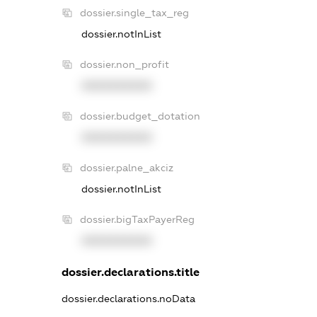
dossier.single_tax_reg
dossier.notInList
dossier.non_profit
XXXXXXXXXX
dossier.budget_dotation
XXXXXXXXXX
dossier.palne_akciz
dossier.notInList
dossier.bigTaxPayerReg
XXXXXXXXXX
dossier.declarations.title
dossier.declarations.noData