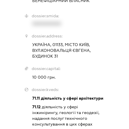
БЕНЕФІЦІАРНИЙ ВЛАСНИК
dossier.smida:
XXXXXXXXXX
dossier.address:
УКРАЇНА, 01133, МІСТО КИЇВ,
ВУЛ.КОНОВАЛЬЦЯ ЄВГЕНА,
БУДИНОК 31
dossier.capital:
10 000 грн.
dossier.kveds:
71.11
діяльність у сфері архітектури
71.12
діяльність у сфері
інжинірингу, геології та геодезії,
надання послуг технічного
консультування в цих сферах