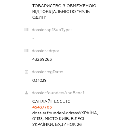
ТОВАРИСТВО З ОБМЕЖЕНОЮ
ВІДПОВІДАЛЬНІСТЮ "НУЛЬ
ОДИН"
dossier.opfSubType:
-
dossier.edrpo:
43269263
dossier.regDate:
03.10.19
dossier.foundersAndBenef:
САНЛАЙТ ЕССЕТС
45437703
dossier.founderAddress
УКРАЇНА,
01133, МІСТО КИЇВ, Б.ЛЕСІ
УКРАЇНКИ, БУДИНОК 26