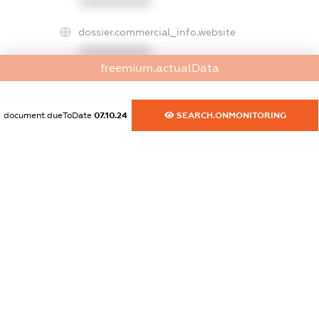
XXXXXXXXXX
dossier.commercial_info.website
XXXXXXXXXX
freemium.actualData
dossier.commercial_info.activity
XXXXXXXXXX
document.dueToDate
07.10.24
SEARCH.ONMONITORING
freemium.exampleText_1
freemium.exampleText_2
freemium.anonymousPerSearch2
FREEMIUM.DETAILS
FREEMIUM.REGISTER