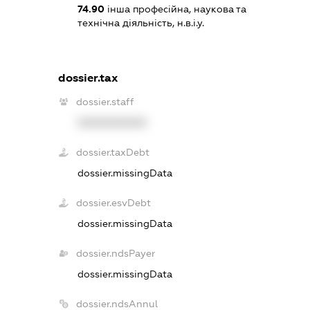
74.90
інша професійна, наукова та
технічна діяльність, н.в.і.у.
dossier.tax
dossier.staff
XXXXXXXXXX
dossier.taxDebt
dossier.missingData
dossier.esvDebt
dossier.missingData
dossier.ndsPayer
dossier.missingData
dossier.ndsAnnul