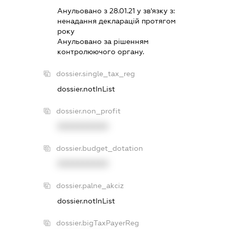
Анульовано з 28.01.21 у зв'язку з:
ненадання декларацiй протягом
року
Анульовано за рiшенням
контролюючого органу.
dossier.single_tax_reg
dossier.notInList
dossier.non_profit
XXXXXXXXXX
dossier.budget_dotation
XXXXXXXXXX
dossier.palne_akciz
dossier.notInList
dossier.bigTaxPayerReg