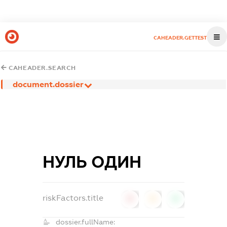
CAHEADER.GETTEST
CAHEADER.SEARCH
document.dossier
НУЛЬ ОДИН
riskFactors.title
0
0
0
dossier.fullName: