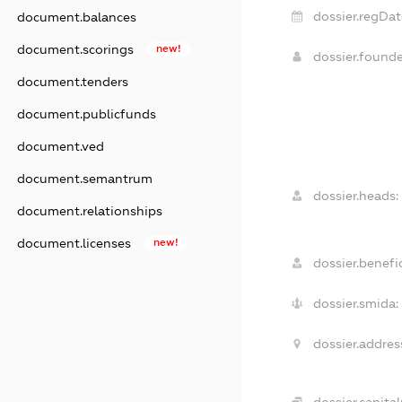
dossier.regDat
document.balances
document.scorings
new!
dossier.found
document.tenders
document.publicfunds
document.ved
document.semantrum
dossier.heads:
document.relationships
document.licenses
new!
dossier.benefic
dossier.smida:
dossier.addres
dossier.capital