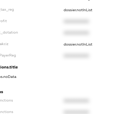
_tax_reg
dossier.notInList
ofit
XXXXXXXXXX
t_dotation
XXXXXXXXXX
akciz
dossier.notInList
xPayerReg
XXXXXXXXXX
ions.title
ons.noData
ns
anctions
XXXXXXXXXX
anctions
XXXXXXXXXX