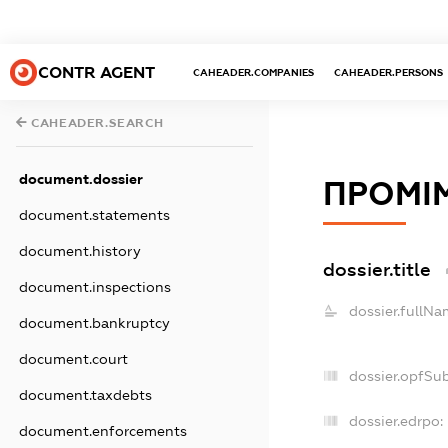
CONTR AGENT
CAHEADER.COMPANIES
CAHEADER.PERSONS
CAHEADER.SEARCH
document.dossier
ПРОМІ
document.statements
document.history
dossier.title
document.inspections
dossier.fullNa
document.bankruptcy
document.court
dossier.opfSu
document.taxdebts
dossier.edrpo:
document.enforcements