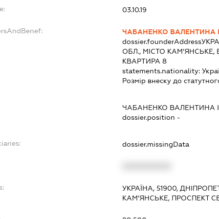
e:
03.10.19
ersAndBenef:
ЧАБАНЕНКО ВАЛЕНТИНА 
dossier.founderAddress
УКРА
ОБЛ., МІСТО КАМ’ЯНСЬКЕ,
КВАРТИРА 8
statements.nationality:
Укра
Розмір внеску до статутног
ЧАБАНЕНКО ВАЛЕНТИНА 
dossier.position -
iaries:
dossier.missingData
XXXXXXXXXX
s:
УКРАЇНА, 51900, ДНІПРОП
КАМ’ЯНСЬКЕ, ПРОСПЕКТ С
: