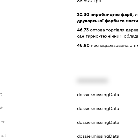
88 500 грн.
20.30
виробництво фарб, лак
друкарської фарби та маст
46.73
оптова торгівля дере
санітарно-технічним обла
46.90
неспеціалізована опт
XXXXXXXXXX
t
dossier.missingData
bt
dossier.missingData
yer
dossier.missingData
nul
dossier.missingData