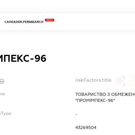
BETA
CAHEADER.PERSSEARCH
МПЕКС-96
riskFactors.title
0
0
me:
ТОВАРИСТВО З ОБМЕЖЕН
"ПРОМІМПЕКС-96"
bType:
-
43269504