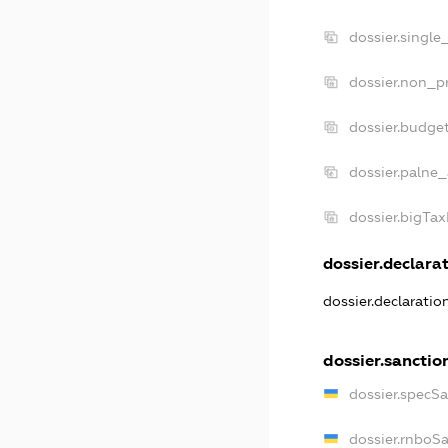
dossier.single
dossier.non_pr
dossier.budge
dossier.palne_
dossier.bigTa
dossier.declarat
dossier.declarati
dossier.sanctio
dossier.specS
dossier.rnboS