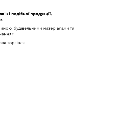
ів і подібної продукції,
ик
виною, будівельними матеріалами та
днанням
ова торгівля