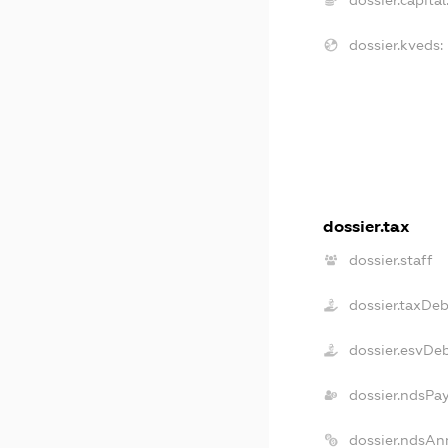
dossier.kveds:
dossier.tax
dossier.staff
dossier.taxDeb
dossier.esvDe
dossier.ndsPa
dossier.ndsAn