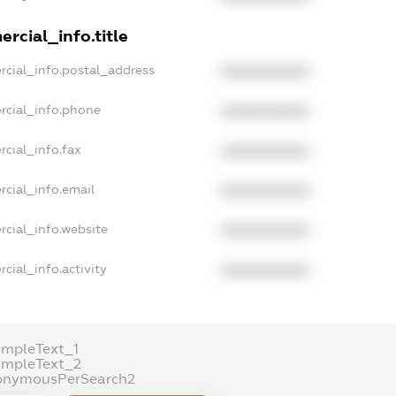
rcial_info.title
rcial_info.postal_address
XXXXXXXXXX
rcial_info.phone
XXXXXXXXXX
cial_info.fax
XXXXXXXXXX
rcial_info.email
XXXXXXXXXX
rcial_info.website
XXXXXXXXXX
cial_info.activity
XXXXXXXXXX
ampleText_1
ampleText_2
onymousPerSearch2