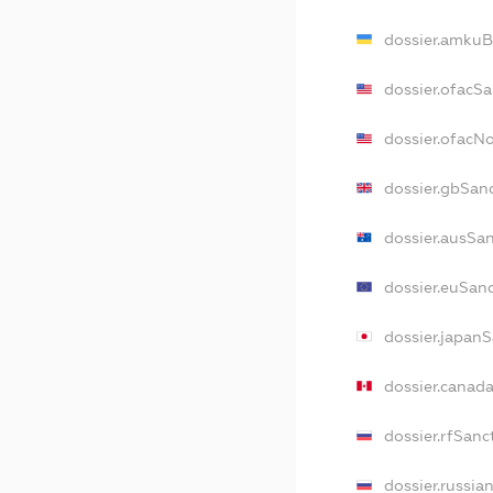
dossier.amkuB
dossier.ofacS
dossier.ofacN
dossier.gbSan
dossier.ausSa
dossier.euSan
dossier.japan
dossier.canad
dossier.rfSanc
dossier.russia