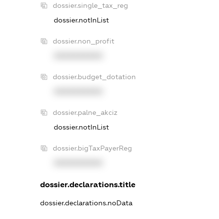
dossier.single_tax_reg
dossier.notInList
dossier.non_profit
XXXXXXXXXX
dossier.budget_dotation
XXXXXXXXXX
dossier.palne_akciz
dossier.notInList
dossier.bigTaxPayerReg
XXXXXXXXXX
dossier.declarations.title
dossier.declarations.noData