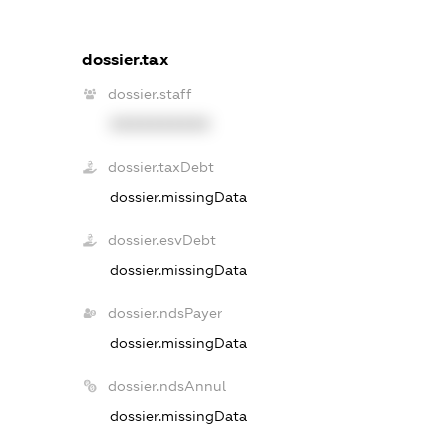
dossier.tax
dossier.staff
XXXXXXXXXX
dossier.taxDebt
dossier.missingData
dossier.esvDebt
dossier.missingData
dossier.ndsPayer
dossier.missingData
dossier.ndsAnnul
dossier.missingData