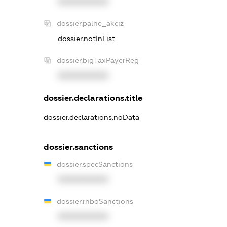
XXXXXXXXXX
dossier.palne_akciz
dossier.notInList
dossier.bigTaxPayerReg
XXXXXXXXXX
dossier.declarations.title
dossier.declarations.noData
dossier.sanctions
dossier.specSanctions
XXXXXXXXXX
dossier.rnboSanctions
XXXXXXXXXX