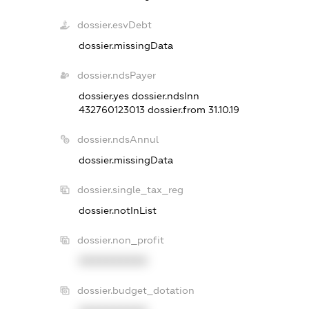
dossier.esvDebt
dossier.missingData
dossier.ndsPayer
dossier.yes
dossier.ndsInn
432760123013
dossier.from 31.10.19
dossier.ndsAnnul
dossier.missingData
dossier.single_tax_reg
dossier.notInList
dossier.non_profit
XXXXXXXXXX
dossier.budget_dotation