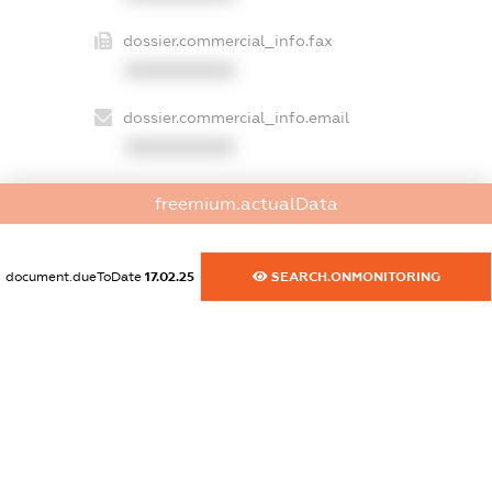
dossier.commercial_info.fax
XXXXXXXXXX
dossier.commercial_info.email
XXXXXXXXXX
dossier.commercial_info.website
freemium.actualData
XXXXXXXXXX
dossier.commercial_info.activity
document.dueToDate
17.02.25
SEARCH.ONMONITORING
XXXXXXXXXX
freemium.exampleText_1
freemium.exampleText_2
freemium.anonymousPerSearch2
FREEMIUM.DETAILS