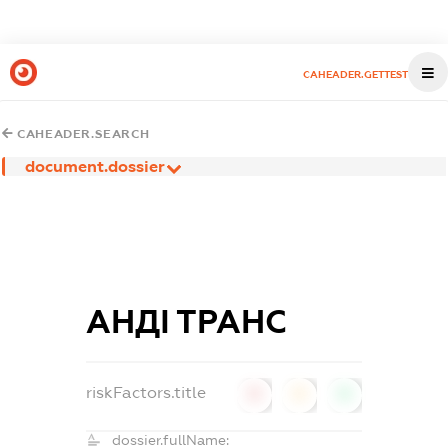
CAHEADER.GETTEST
CAHEADER.SEARCH
document.dossier
АНДІ ТРАНС
riskFactors.title
0
0
0
dossier.fullName: