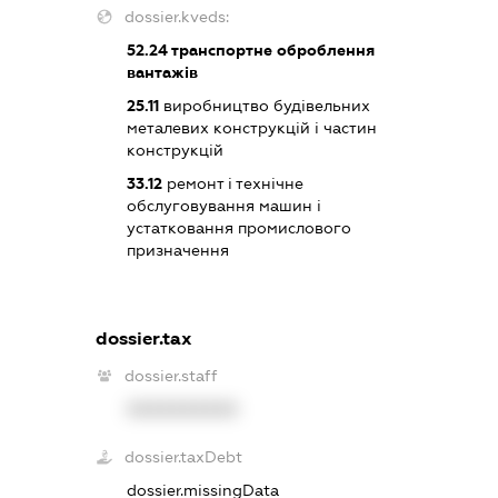
dossier.kveds:
52.24
транспортне оброблення
вантажів
25.11
виробництво будівельних
металевих конструкцій і частин
конструкцій
33.12
ремонт і технічне
обслуговування машин і
устатковання промислового
призначення
dossier.tax
dossier.staff
XXXXXXXXXX
dossier.taxDebt
dossier.missingData