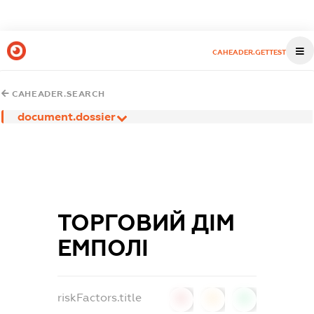
CAHEADER.GETTEST
CAHEADER.SEARCH
document.dossier
ТОРГОВИЙ ДІМ
ЕМПОЛІ
riskFactors.title
0
0
0