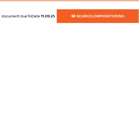
XXXXXXXXXX
document.dueToDate
11.09.25
SEARCH.ONMONITORING
dossier.commercial_info.activity
XXXXXXXXXX
freemium.exampleText_1
freemium.exampleText_2
freemium.anonymousPerSearch2
FREEMIUM.DETAILS
FREEMIUM.REGISTER