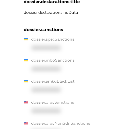
dossier.declarations.title
dossier.declarations.noData
dossier.sanctions
dossier.specSanctions
XXXXXXXXXX
dossier.rnboSanctions
XXXXXXXXXX
dossier.amkuBlackList
XXXXXXXXXX
dossier.ofacSanctions
XXXXXXXXXX
dossier.ofacNonSdnSanctions