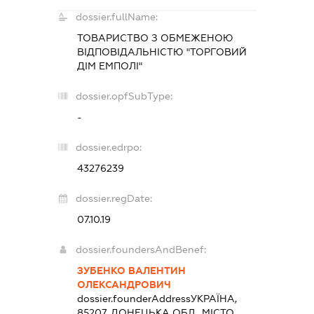
dossier.fullName:
ТОВАРИСТВО З ОБМЕЖЕНОЮ
ВІДПОВІДАЛЬНІСТЮ "ТОРГОВИЙ
ДІМ ЕМПОЛІ"
dossier.opfSubType:
-
dossier.edrpo:
43276239
dossier.regDate:
07.10.19
dossier.foundersAndBenef:
ЗУБЕНКО ВАЛЕНТИН
ОЛЕКСАНДРОВИЧ
dossier.founderAddress
УКРАЇНА,
85207, ДОНЕЦЬКА ОБЛ., МІСТО