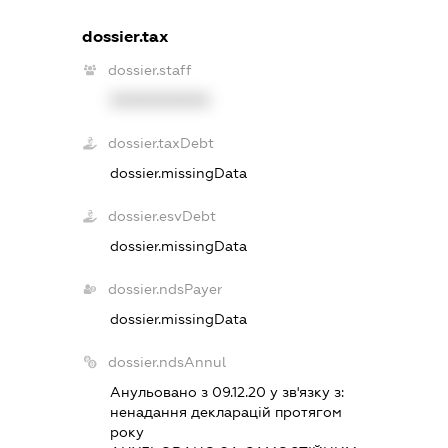
dossier.tax
dossier.staff
XXXXXXXXXX
dossier.taxDebt
dossier.missingData
dossier.esvDebt
dossier.missingData
dossier.ndsPayer
dossier.missingData
dossier.ndsAnnul
Анульовано з 09.12.20 у зв'язку з:
ненадання декларацiй протягом
року