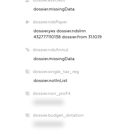
dossier.esvDebt
dossier.missingData
dossier.ndsPayer
dossier.yes
dossier.ndsInn
432777110138
dossier.from 31.10.19
dossier.ndsAnnul
dossier.missingData
dossier.single_tax_reg
dossier.notInList
dossier.non_profit
XXXXXXXXXX
dossier.budget_dotation
XXXXXXXXXX