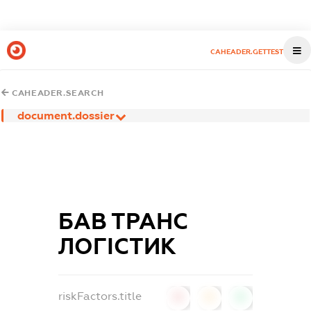
CAHEADER.GETTEST
CAHEADER.SEARCH
document.dossier
БАВ ТРАНС
ЛОГІСТИК
riskFactors.title
0
0
0