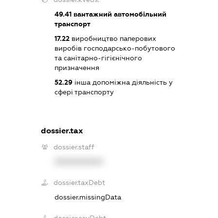
49.41
вантажний автомобільний
транспорт
17.22
виробництво паперових
виробів господарсько-побутового
та санітарно-гігієнічного
призначення
52.29
інша допоміжна діяльність у
сфері транспорту
dossier.tax
dossier.staff
XXXXXXXXXX
dossier.taxDebt
dossier.missingData