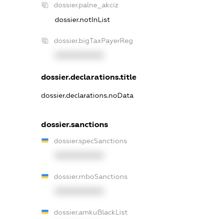
dossier.palne_akciz
dossier.notInList
dossier.bigTaxPayerReg
XXXXXXXXXX
dossier.declarations.title
dossier.declarations.noData
dossier.sanctions
dossier.specSanctions
XXXXXXXXXX
dossier.rnboSanctions
XXXXXXXXXX
dossier.amkuBlackList