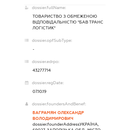
dossier.fullName:
ТОВАРИСТВО З ОБМЕЖЕНОЮ
ВІДПОВІДАЛЬНІСТЮ "БАВ ТРАНС
ЛОГІСТИК"
dossier.opfSubType:
-
dossier.edrpo:
43277714
dossier.regDate:
07.10.19
dossier.foundersAndBenef:
БАГРАМЯН ОЛЕКСАНДР
ВОЛОДИМИРОВИЧ
dossier.founderAddress
УКРАЇНА,
69027, ЗАПОРІЗЬКА ОБЛ., МІСТО