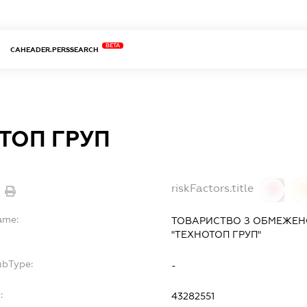
BETA
CAHEADER.PERSSEARCH
ТОП ГРУП
riskFactors.title
0
ame:
ТОВАРИСТВО З ОБМЕЖЕН
"ТЕХНОТОП ГРУП"
ubType:
-
:
43282551