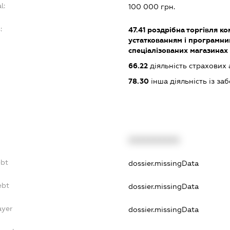
l:
100 000 грн.
:
47.41
роздрібна торгівля к
устаткованням і програмни
спеціалізованих магазинах
66.22
діяльність страхових 
78.30
інша діяльність із з
XXXXXXXXXX
ebt
dossier.missingData
ebt
dossier.missingData
ayer
dossier.missingData