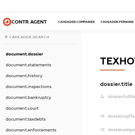
CONTR AGENT
CAHEADER.COMPANIES
CAHEADER.PERSONS
CAHEADER.SEARCH
document.dossier
ТЕХНО
document.statements
document.history
dossier.title
document.inspections
dossier.fullN
document.bankruptcy
document.court
dossier.opfS
document.taxdebts
dossier.edrpo
document.enforcements