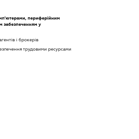
омп'ютерами, периферійним
м забезпеченням у
агентів і брокерів
абезпечення трудовими ресурсами