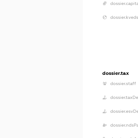
dossier.capita
dossier.kveds
dossier.tax
dossier.staff
dossier.taxD
dossier.esvD
dossier.ndsP