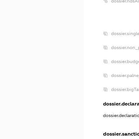
dossier.ndsA
dossier.sing
dossier.non_
dossier.budg
dossier.paln
dossier.bigT
dossier.declara
dossier.declarat
dossier.sancti