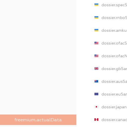
dossier.spec
dossier.rnbo
dossier.amku
dossier.ofac
dossier.ofa
dossier.gbSa
dossier.ausS
dossier.euSa
dossier.japa
freemium.actualData
dossier.cana