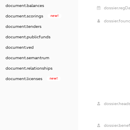
document.balances
dossier.regDa
document.scorings
new!
dossier.foun
document.tenders
document.publicfunds
document.ved
document.semantrum
document.relationships
document.licenses
new!
dossier.heads
dossier.benefi