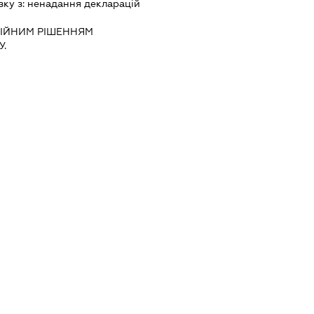
зку з:
ненадання декларацiй
IЙНИМ РIШЕННЯМ
.