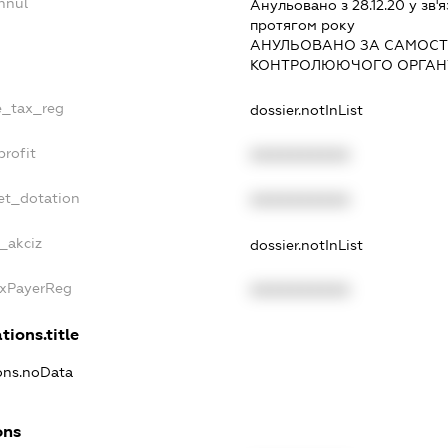
nnul
Анульовано з 28.12.20 у зв'я
протягом року
АНУЛЬОВАНО ЗА САМОСТ
КОНТРОЛЮЮЧОГО ОРГАНУ
le_tax_reg
dossier.notInList
profit
XXXXXXXXXX
et_dotation
XXXXXXXXXX
e_akciz
dossier.notInList
axPayerReg
XXXXXXXXXX
tions.title
ions.noData
ons