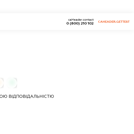
caHeader.contact
CAHEADER.GETTEST
0 (800) 210 102
0
0
ОЮ ВІДПОВІДАЛЬНІСТЮ