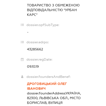
ТОВАРИСТВО З ОБМЕЖЕНОЮ
ВІДПОВІДАЛЬНІСТЮ "УРБАН
КАРС"
dossier.opfSubType:
-
dossier.edrpo:
43285662
dossier.regDate:
09.10.19
dossier.foundersAndBenef:
ДРОГОБИЦЬКИЙ ОЛЕГ
ІВАНОВИЧ
dossier.founderAddress
УКРАЇНА,
82300, ЛЬВІВСЬКА ОБЛ., МІСТО
БОРИСЛАВ, ВУЛИЦЯ