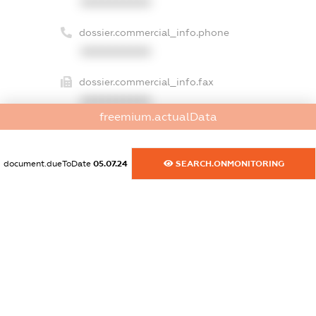
XXXXXXXXXX
dossier.commercial_info.phone
XXXXXXXXXX
dossier.commercial_info.fax
XXXXXXXXXX
freemium.actualData
dossier.commercial_info.email
XXXXXXXXXX
document.dueToDate
05.07.24
SEARCH.ONMONITORING
dossier.commercial_info.website
XXXXXXXXXX
dossier.commercial_info.activity
XXXXXXXXXX
freemium.exampleText_1