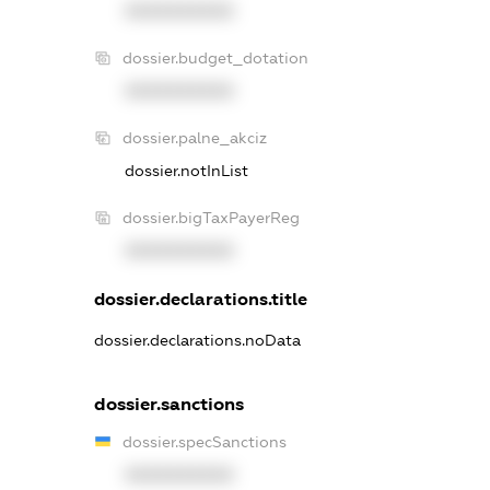
XXXXXXXXXX
dossier.budget_dotation
XXXXXXXXXX
dossier.palne_akciz
dossier.notInList
dossier.bigTaxPayerReg
XXXXXXXXXX
dossier.declarations.title
dossier.declarations.noData
dossier.sanctions
dossier.specSanctions
XXXXXXXXXX