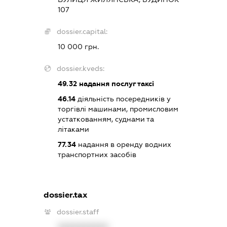
107
dossier.capital:
10 000 грн.
dossier.kveds:
49.32
надання послуг таксі
46.14
діяльність посередників у
торгівлі машинами, промисловим
устаткованням, суднами та
літаками
77.34
надання в оренду водних
транспортних засобів
dossier.tax
dossier.staff
XXXXXXXXXX