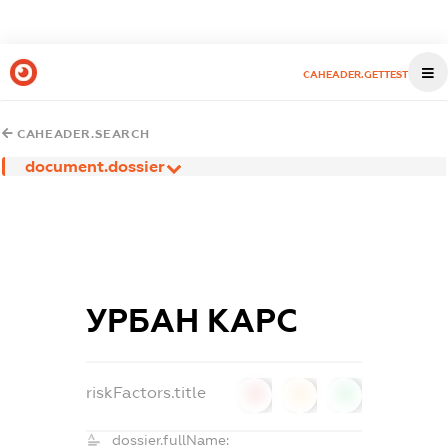
CAHEADER.GETTEST
CAHEADER.SEARCH
document.dossier
УРБАН КАРС
riskFactors.title
0
0
0
dossier.fullName: