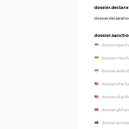
dossier.declarat
dossier.declarati
dossier.sanctio
dossier.specS
dossier.rnboS
dossier.amkuB
dossier.ofacS
dossier.ofac
dossier.gbSan
dossier.ausSa