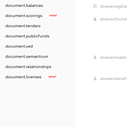
document.balances
dossier.regDa
document.scorings
new!
dossier.foun
document.tenders
document.publicfunds
document.ved
document.semantrum
dossier.heads:
document.relationships
document.licenses
new!
dossier.benefi