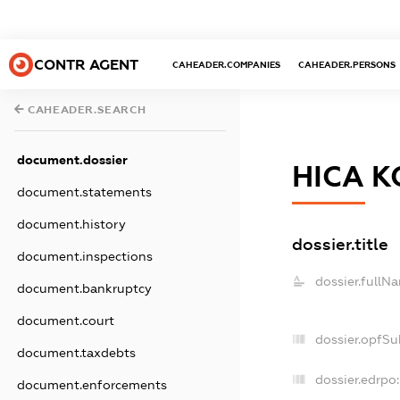
CONTR AGENT
CAHEADER.COMPANIES
CAHEADER.PERSONS
CAHEADER.SEARCH
document.dossier
НІСА 
document.statements
document.history
dossier.title
document.inspections
dossier.fullN
document.bankruptcy
document.court
dossier.opfSu
document.taxdebts
dossier.edrpo:
document.enforcements