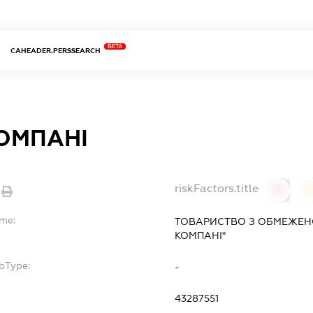
BETA
CAHEADER.PERSSEARCH
КОМПАНІ
riskFactors.title
0
ame:
ТОВАРИСТВО З ОБМЕЖЕНО
КОМПАНІ"
bType:
-
43287551