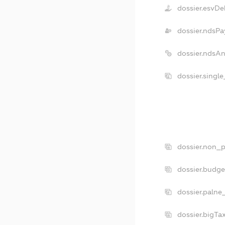
dossier.esvDe
dossier.ndsPa
dossier.ndsA
dossier.singl
dossier.non_p
dossier.budg
dossier.palne
dossier.bigT