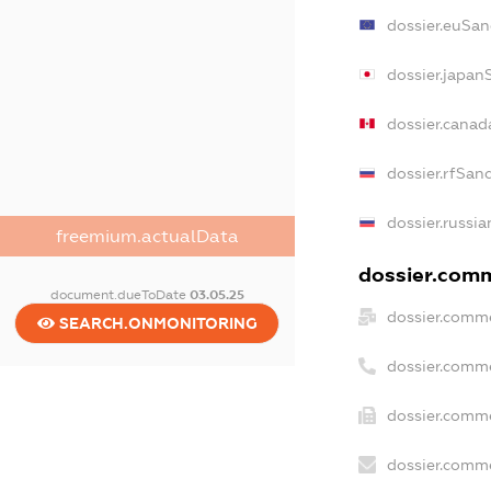
dossier.euSan
dossier.japan
dossier.canad
dossier.rfSan
dossier.russia
freemium.actualData
dossier.comm
document.dueToDate
03.05.25
dossier.comme
SEARCH.ONMONITORING
dossier.comm
dossier.comme
dossier.comme