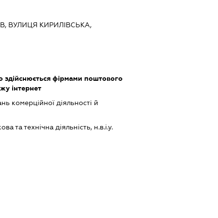
ЇВ, ВУЛИЦЯ КИРИЛІВСЬКА,
що здійснюється фірмами поштового
жу інтернет
нь комерційної діяльності й
а та технічна діяльність, н.в.і.у.