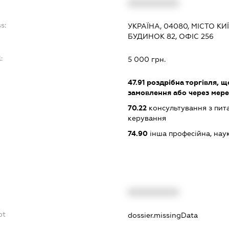
XXXXXXXXXX
s:
УКРАЇНА, 04080, МІСТО КИ
БУДИНОК 82, ОФІС 256
:
5 000 грн.
47.91
роздрібна торгівля, 
замовлення або через мере
70.22
консультування з пита
керування
74.90
інша професійна, науков
XXXXXXXXXX
bt
dossier.missingData