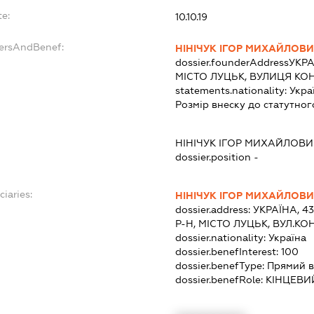
te:
10.10.19
dersAndBenef:
НІНІЧУК ІГОР МИХАЙЛОВ
dossier.founderAddress
УКРА
МІСТО ЛУЦЬК, ВУЛИЦЯ КОН
statements.nationality:
Укра
Розмір внеску до статутног
НІНІЧУК ІГОР МИХАЙЛОВИ
dossier.position -
ciaries:
НІНІЧУК ІГОР МИХАЙЛОВ
dossier.address:
УКРАЇНА, 4
Р-Н, МІСТО ЛУЦЬК, ВУЛ.КО
dossier.nationality:
Україна
dossier.benefInterest:
100
dossier.benefType:
Прямий в
dossier.benefRole:
КІНЦЕВИ