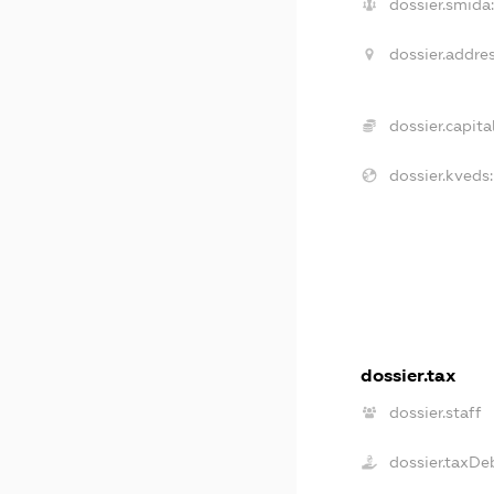
dossier.smida:
dossier.addres
dossier.capital
dossier.kveds:
dossier.tax
dossier.staff
dossier.taxDe