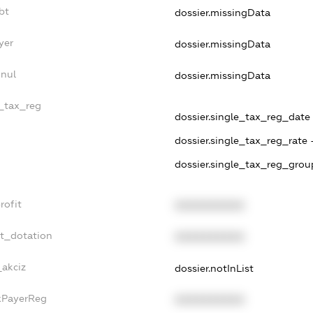
bt
dossier.missingData
yer
dossier.missingData
nnul
dossier.missingData
e_tax_reg
dossier.single_tax_reg_date -
dossier.single_tax_reg_rate 
dossier.single_tax_reg_grou
rofit
XXXXXXXXXX
et_dotation
XXXXXXXXXX
_akciz
dossier.notInList
axPayerReg
XXXXXXXXXX