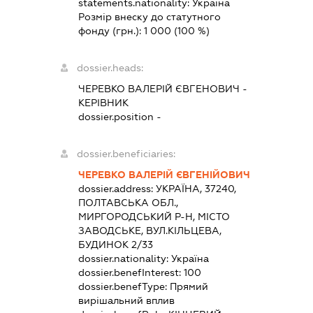
statements.nationality:
Україна
Розмір внеску до статутного
фонду (грн.):
1 000
(100 %)
dossier.heads:
ЧЕРЕВКО ВАЛЕРІЙ ЄВГЕНОВИЧ
-
КЕРІВНИК
dossier.position -
dossier.beneficiaries:
ЧЕРЕВКО ВАЛЕРІЙ ЄВГЕНІЙОВИЧ
dossier.address:
УКРАЇНА, 37240,
ПОЛТАВСЬКА ОБЛ.,
МИРГОРОДСЬКИЙ Р-Н, МІСТО
ЗАВОДСЬКЕ, ВУЛ.КІЛЬЦЕВА,
БУДИНОК 2/33
dossier.nationality:
Україна
dossier.benefInterest:
100
dossier.benefType:
Прямий
вирішальний вплив