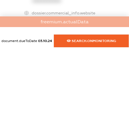
XXXXXXXXXX
dossier.commercial_info.website
XXXXXXXXXX
freemium.actualData
dossier.commercial_info.activity
XXXXXXXXXX
document.dueToDate
03.10.24
SEARCH.ONMONITORING
freemium.exampleText_1
freemium.exampleText_2
freemium.anonymousPerSearch2
FREEMIUM.DETAILS
FREEMIUM.REGISTER