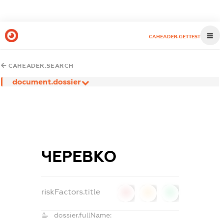
CAHEADER.GETTEST
CAHEADER.SEARCH
document.dossier
ЧЕРЕВКО
riskFactors.title
0
0
0
dossier.fullName: