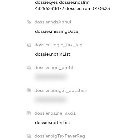
dossier.yes
dossier.ndsInn
432952316172
dossier.from 01.06.23
dossier.ndsAnnul
dossier.missingData
dossier.single_tax_reg
dossier.notInList
dossier.non_profit
XXXXXXXXXX
dossier.budget_dotation
XXXXXXXXXX
dossier.palne_akciz
dossier.notInList
dossier.bigTaxPayerReg