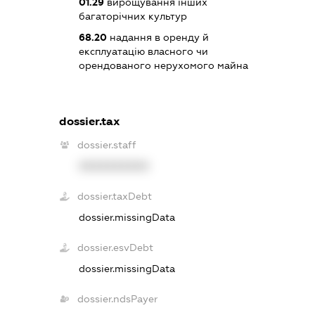
01.29
вирощування інших
багаторічних культур
68.20
надання в оренду й
експлуатацію власного чи
орендованого нерухомого майна
dossier.tax
dossier.staff
XXXXXXXXXX
dossier.taxDebt
dossier.missingData
dossier.esvDebt
dossier.missingData
dossier.ndsPayer