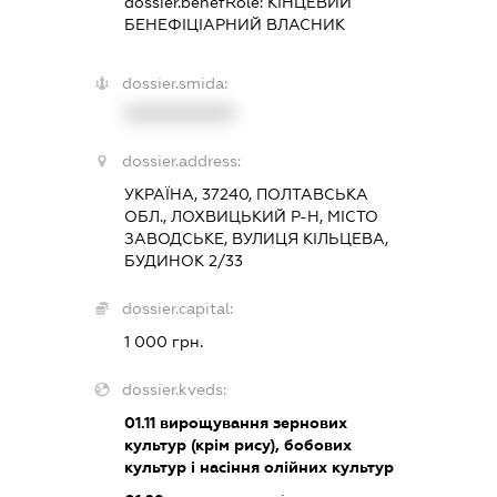
dossier.benefRole:
КІНЦЕВИЙ
БЕНЕФІЦІАРНИЙ ВЛАСНИК
dossier.smida:
XXXXXXXXXX
dossier.address:
УКРАЇНА, 37240, ПОЛТАВСЬКА
ОБЛ., ЛОХВИЦЬКИЙ Р-Н, МІСТО
ЗАВОДСЬКЕ, ВУЛИЦЯ КІЛЬЦЕВА,
БУДИНОК 2/33
dossier.capital:
1 000 грн.
dossier.kveds:
01.11
вирощування зернових
культур (крім рису), бобових
культур і насіння олійних культур