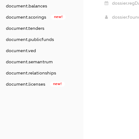
dossier.regD
document.balances
document.scorings
new!
dossier.fou
document.tenders
document.publicfunds
document.ved
document.semantrum
document.relationships
document.licenses
new!