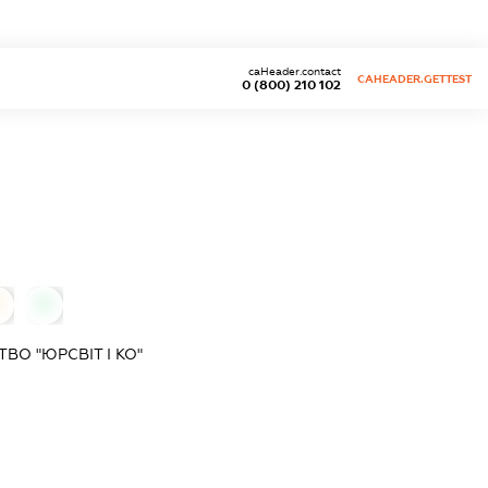
caHeader.contact
CAHEADER.GETTEST
0 (800) 210 102
0
0
О "ЮРСВІТ І КО"