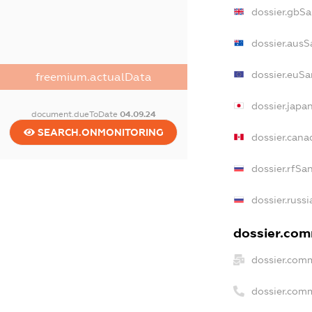
dossier.gbSa
dossier.ausS
dossier.euSa
freemium.actualData
dossier.japa
document.dueToDate
04.09.24
SEARCH.ONMONITORING
dossier.can
dossier.rfSa
dossier.russ
dossier.comm
dossier.comm
dossier.com