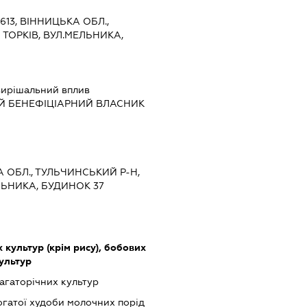
Ч
3613, ВІННИЦЬКА ОБЛ.,
ТОРКІВ, ВУЛ.МЕЛЬНИКА,
ирішальний вплив
Й БЕНЕФІЦІАРНИЙ ВЛАСНИК
А ОБЛ., ТУЛЬЧИНСЬКИЙ Р-Н,
ЛЬНИКА, БУДИНОК 37
культур (крім рису), бобових
культур
гаторічних культур
гатої худоби молочних порід