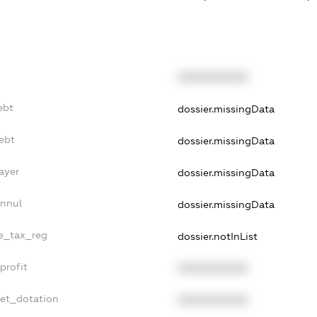
XXXXXXXXXX
ebt
dossier.missingData
ebt
dossier.missingData
ayer
dossier.missingData
Annul
dossier.missingData
le_tax_reg
dossier.notInList
profit
XXXXXXXXXX
get_dotation
XXXXXXXXXX