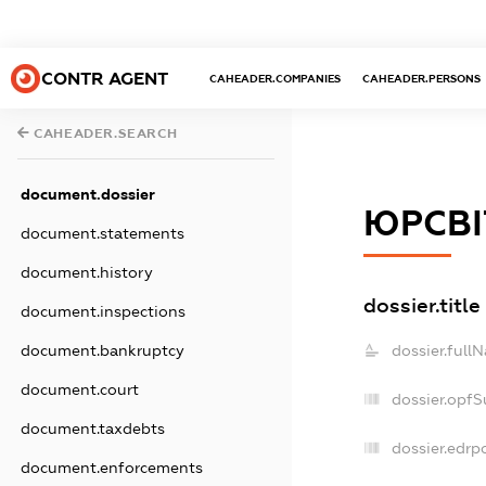
CONTR AGENT
CAHEADER.COMPANIES
CAHEADER.PERSONS
CAHEADER.SEARCH
document.dossier
ЮРСВІТ
document.statements
document.history
dossier.title
document.inspections
document.bankruptcy
dossier.full
document.court
dossier.opf
document.taxdebts
dossier.edrp
document.enforcements