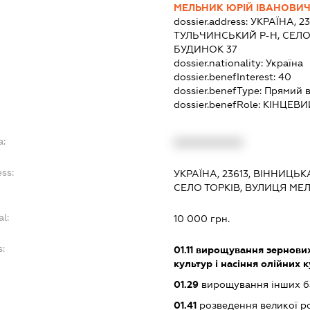
МЕЛЬНИК ЮРІЙ ІВАНОВИ
dossier.address:
УКРАЇНА, 2
ТУЛЬЧИНСЬКИЙ Р-Н, СЕЛО 
БУДИНОК 37
dossier.nationality:
Україна
dossier.benefInterest:
40
dossier.benefType:
Прямий в
dossier.benefRole:
КІНЦЕВИ
a:
XXXXXXXXXX
ss:
УКРАЇНА, 23613, ВІННИЦЬК
СЕЛО ТОРКІВ, ВУЛИЦЯ МЕ
al:
10 000 грн.
s:
01.11
вирощування зернових 
культур і насіння олійних 
01.29
вирощування інших ба
01.41
розведення великої ро