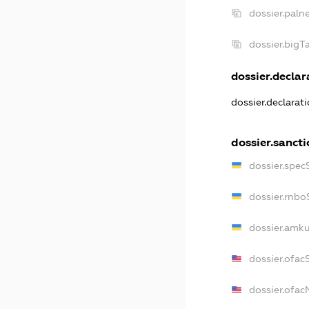
dossier.paln
dossier.big
dossier.declara
dossier.declarat
dossier.sancti
dossier.spec
dossier.rnbo
dossier.amku
dossier.ofac
dossier.ofa