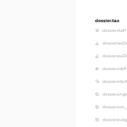
dossier.tax
dossier.staff
dossier.taxD
dossier.esvD
dossier.ndsP
dossier.nds
dossier.sing
dossier.non_
dossier.bud