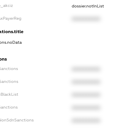
e_akciz
dossier.notInList
TaxPayerReg
XXXXXXXXXX
tions.title
ions.noData
ons
Sanctions
XXXXXXXXXX
Sanctions
XXXXXXXXXX
BlackList
XXXXXXXXXX
Sanctions
XXXXXXXXXX
cNonSdnSanctions
XXXXXXXXXX