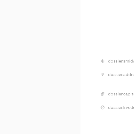
dossier.smid
dossier.addre
dossier.capit
dossier.kved