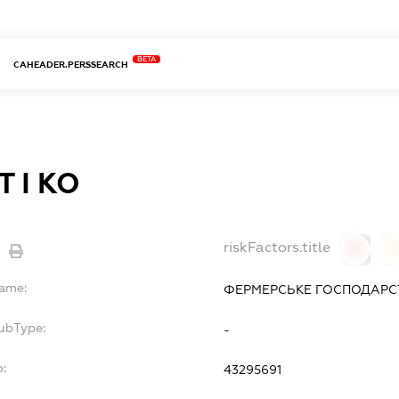
BETA
CAHEADER.PERSSEARCH
 І КО
riskFactors.title
0
Name:
ФЕРМЕРСЬКЕ ГОСПОДАРСТВ
SubType:
-
o:
43295691