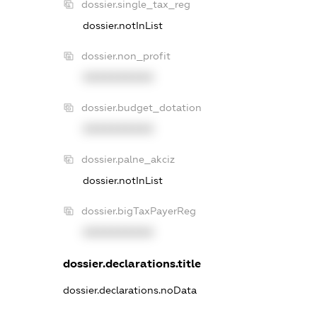
dossier.single_tax_reg
dossier.notInList
dossier.non_profit
XXXXXXXXXX
dossier.budget_dotation
XXXXXXXXXX
dossier.palne_akciz
dossier.notInList
dossier.bigTaxPayerReg
XXXXXXXXXX
dossier.declarations.title
dossier.declarations.noData