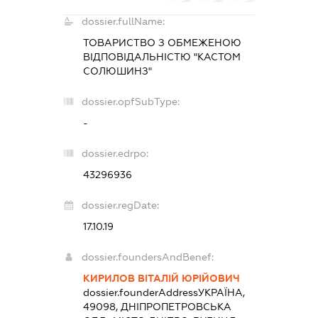
dossier.fullName:
ТОВАРИСТВО З ОБМЕЖЕНОЮ
ВІДПОВІДАЛЬНІСТЮ "КАСТОМ
СОЛЮШИНЗ"
dossier.opfSubType:
-
dossier.edrpo:
43296936
dossier.regDate:
17.10.19
dossier.foundersAndBenef:
КИРИЛОВ ВІТАЛІЙ ЮРІЙОВИЧ
dossier.founderAddress
УКРАЇНА,
49098, ДНІПРОПЕТРОВСЬКА