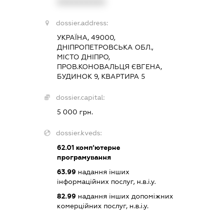
XXXXXXXXXX
dossier.address:
УКРАЇНА, 49000,
ДНІПРОПЕТРОВСЬКА ОБЛ.,
МІСТО ДНІПРО,
ПРОВ.КОНОВАЛЬЦЯ ЄВГЕНА,
БУДИНОК 9, КВАРТИРА 5
dossier.capital:
5 000 грн.
dossier.kveds:
62.01
комп'ютерне
програмування
63.99
надання інших
інформаційних послуг, н.в.і.у.
82.99
надання інших допоміжних
комерційних послуг, н.в.і.у.