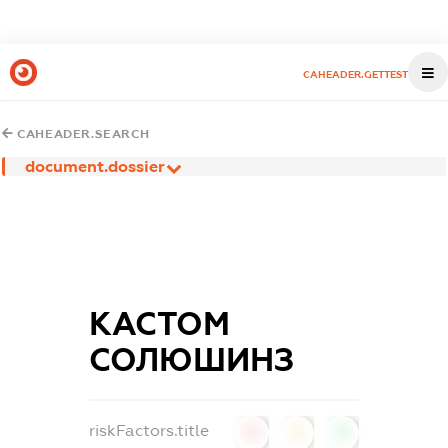
CAHEADER.GETTEST
CAHEADER.SEARCH
document.dossier
КАСТОМ
СОЛЮШИНЗ
riskFactors.title
0
0
0