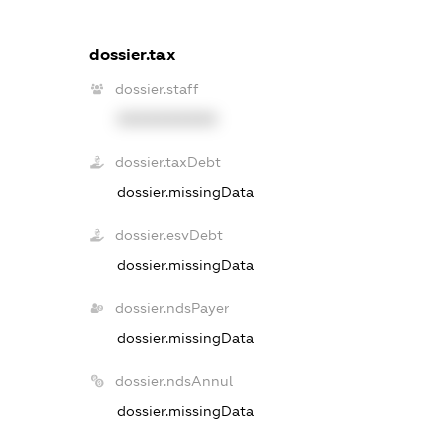
dossier.tax
dossier.staff
XXXXXXXXXX
dossier.taxDebt
dossier.missingData
dossier.esvDebt
dossier.missingData
dossier.ndsPayer
dossier.missingData
dossier.ndsAnnul
dossier.missingData