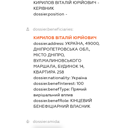
КИРИЛОВ ВІТАЛІЙ ЮРІЙОВИЧ
-
КЕРІВНИК
dossier.position -
dossier.beneficiaries:
КИРИЛОВ ВІТАЛІЙ ЮРІЙОВИЧ
dossier.address:
УКРАЇНА, 49000,
ДНІПРОПЕТРОВСЬКА ОБЛ.,
МІСТО ДНІПРО,
ВУЛ.МАЛИНОВСЬКОГО
МАРШАЛА, БУДИНОК 14,
КВАРТИРА 258
dossier.nationality:
Україна
dossier.benefInterest:
100
dossier.benefType:
Прямий
вирішальний вплив
dossier.benefRole:
КІНЦЕВИЙ
БЕНЕФІЦІАРНИЙ ВЛАСНИК
dossier.smida: