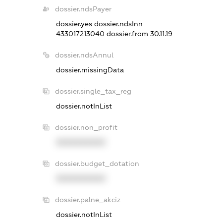
dossier.ndsPayer
dossier.yes
dossier.ndsInn
433017213040
dossier.from 30.11.19
dossier.ndsAnnul
dossier.missingData
dossier.single_tax_reg
dossier.notInList
dossier.non_profit
XXXXXXXXXX
dossier.budget_dotation
XXXXXXXXXX
dossier.palne_akciz
dossier.notInList