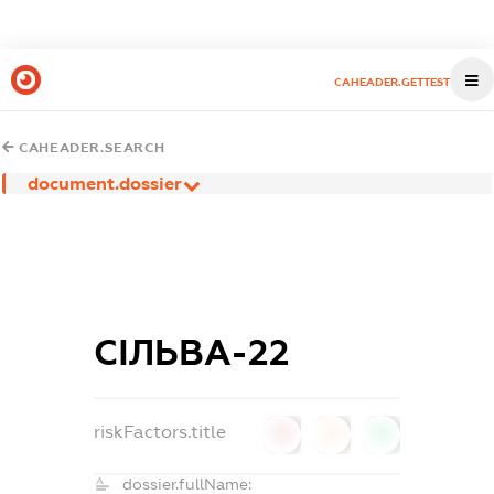
CAHEADER.GETTEST
CAHEADER.SEARCH
document.dossier
СІЛЬВА-22
riskFactors.title
0
0
0
dossier.fullName: