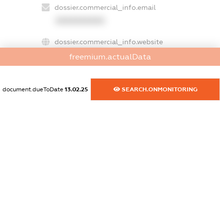
dossier.commercial_info.email
XXXXXXXXXX
dossier.commercial_info.website
XXXXXXXXXX
freemium.actualData
dossier.commercial_info.activity
XXXXXXXXXX
document.dueToDate
13.02.25
SEARCH.ONMONITORING
freemium.exampleText_1
freemium.exampleText_2
freemium.anonymousPerSearch2
FREEMIUM.DETAILS
FREEMIUM.REGISTER