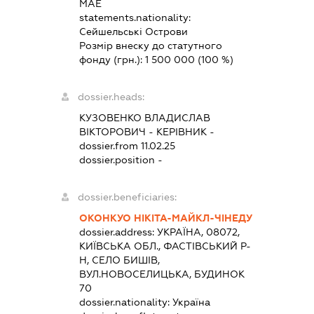
МАЕ
statements.nationality:
Сейшельські Острови
Розмір внеску до статутного
фонду (грн.):
1 500 000
(100 %)
dossier.heads:
КУЗОВЕНКО ВЛАДИСЛАВ
ВІКТОРОВИЧ
-
КЕРІВНИК
-
dossier.from 11.02.25
dossier.position -
dossier.beneficiaries:
ОКОНКУО НІКІТА-МАЙКЛ-ЧІНЕДУ
dossier.address:
УКРАЇНА, 08072,
КИЇВСЬКА ОБЛ., ФАСТІВСЬКИЙ Р-
Н, СЕЛО БИШІВ,
ВУЛ.НОВОСЕЛИЦЬКА, БУДИНОК
70
dossier.nationality:
Україна