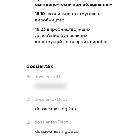
санітарно-технічним обладнанням
16.10
лісопильне та стругальне
виробництво
16.23
виробництво інших
дерев'яних будівельних
конструкцій і столярних виробів
dossier.tax
dossier.staff
XXXXXXXXXX
dossier.taxDebt
dossier.missingData
dossier.esvDebt
dossier.missingData