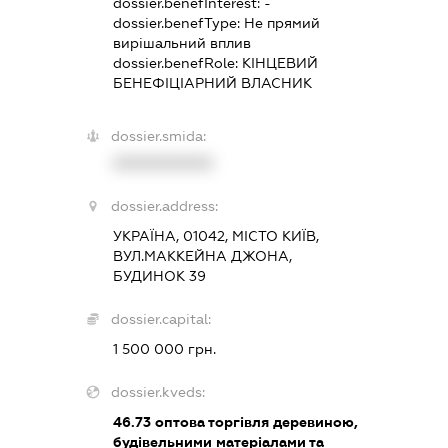
dossier.benefInterest:
-
dossier.benefType:
Не прямий
вирішальний вплив
dossier.benefRole:
КІНЦЕВИЙ
БЕНЕФІЦІАРНИЙ ВЛАСНИК
dossier.smida:
XXXXXXXXXX
dossier.address:
УКРАЇНА, 01042, МІСТО КИЇВ,
ВУЛ.МАККЕЙНА ДЖОНА,
БУДИНОК 39
dossier.capital:
1 500 000 грн.
dossier.kveds:
46.73
оптова торгівля деревиною,
будівельними матеріалами та