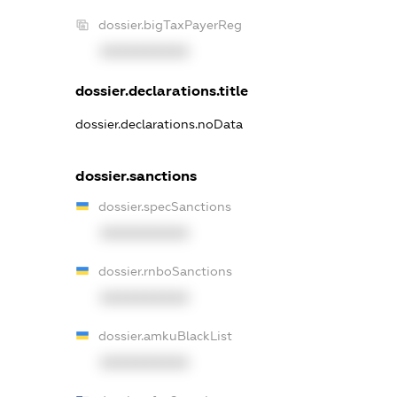
dossier.bigTaxPayerReg
XXXXXXXXXX
dossier.declarations.title
dossier.declarations.noData
dossier.sanctions
dossier.specSanctions
XXXXXXXXXX
dossier.rnboSanctions
XXXXXXXXXX
dossier.amkuBlackList
XXXXXXXXXX