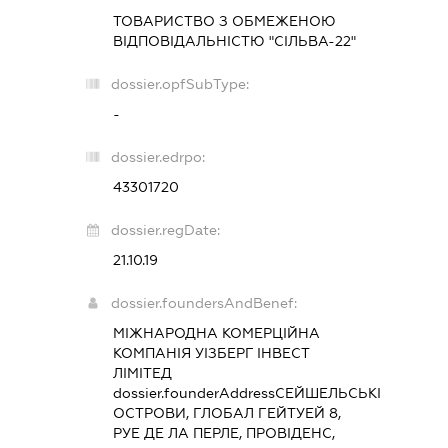
ТОВАРИСТВО З ОБМЕЖЕНОЮ
ВІДПОВІДАЛЬНІСТЮ "СІЛЬВА-22"
dossier.opfSubType:
-
dossier.edrpo:
43301720
dossier.regDate:
21.10.19
dossier.foundersAndBenef:
МІЖНАРОДНА КОМЕРЦІЙНА
КОМПАНІЯ УІЗБЕРГ ІНВЕСТ
ЛІМІТЕД
dossier.founderAddress
СЕЙШЕЛЬСЬКІ
ОСТРОВИ, ГЛОБАЛ ГЕЙТУЕЙ 8,
РУЕ ДЕ ЛА ПЕРЛЕ, ПРОВІДЕНС,