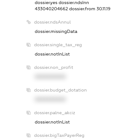
dossier.yes
dossier.ndsInn
433040204662
dossier.from 30.11.19
dossier.ndsAnnul
dossier.missingData
dossier.single_tax_reg
dossier.notInList
dossier.non_profit
XXXXXXXXXX
dossier.budget_dotation
XXXXXXXXXX
dossier.palne_akciz
dossier.notInList
dossier.bigTaxPayerReg