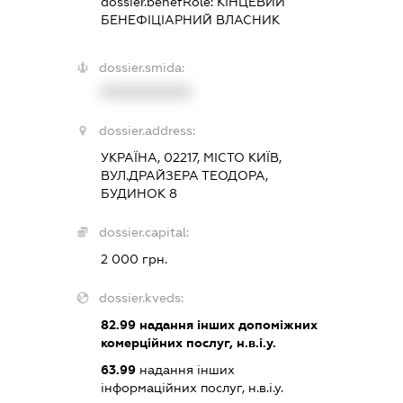
dossier.benefRole:
КІНЦЕВИЙ
БЕНЕФІЦІАРНИЙ ВЛАСНИК
dossier.smida:
XXXXXXXXXX
dossier.address:
УКРАЇНА, 02217, МІСТО КИЇВ,
ВУЛ.ДРАЙЗЕРА ТЕОДОРА,
БУДИНОК 8
dossier.capital:
2 000 грн.
dossier.kveds:
82.99
надання інших допоміжних
комерційних послуг, н.в.і.у.
63.99
надання інших
інформаційних послуг, н.в.і.у.