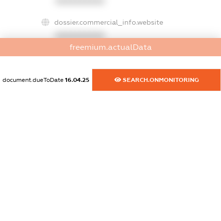
XXXXXXXXXX
dossier.commercial_info.website
XXXXXXXXXX
freemium.actualData
dossier.commercial_info.activity
XXXXXXXXXX
document.dueToDate
16.04.25
SEARCH.ONMONITORING
freemium.exampleText_1
freemium.exampleText_2
freemium.anonymousPerSearch2
FREEMIUM.DETAILS
FREEMIUM.REGISTER