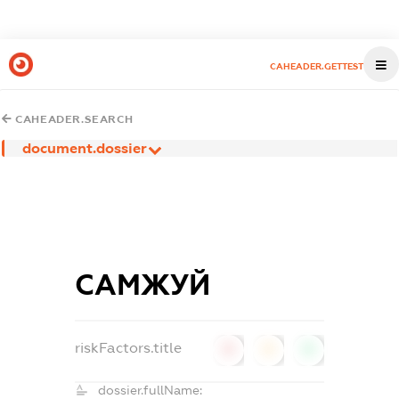
CAHEADER.GETTEST
CAHEADER.SEARCH
document.dossier
САМЖУЙ
riskFactors.title
0
0
0
dossier.fullName: