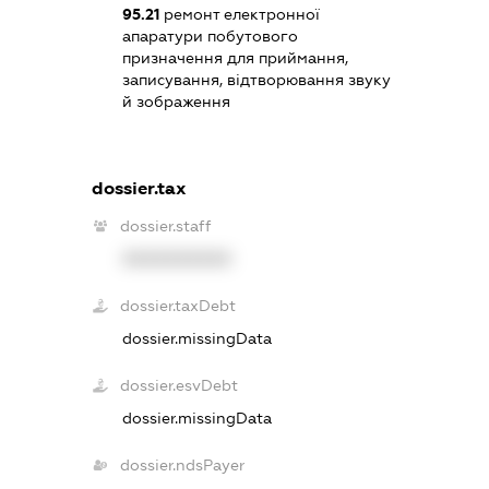
95.21
ремонт електронної
апаратури побутового
призначення для приймання,
записування, відтворювання звуку
й зображення
dossier.tax
dossier.staff
XXXXXXXXXX
dossier.taxDebt
dossier.missingData
dossier.esvDebt
dossier.missingData
dossier.ndsPayer